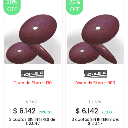
20%
20%
OFF
OFF
Disco de Fibra – 100
Disco de Fibra – 080
$
7.678
$
7.678
$
6.142
$
6.142
20% OFF
20% OFF
3 cuotas SIN INTERES de:
3 cuotas SIN INTERES de:
$
2.047
$
2.047