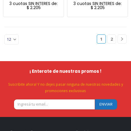
3 cuotas SIN INTERES de:
3 cuotas SIN INTERES de:
$
2.205
$
2.205
1
2
¡ Enterate de nuestras promos !
Suscribite ahora! Y no dejes pasar ninguna de nuestras novedades y
promociones exclusivas