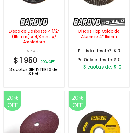
Disco de Desbaste 4 1/2″
Discos Flap Óxido de
(115 mm.) x 4,8 mm. p/
Aluminio 4″ 115mm
Amoladora
Pr. Lista desde2:
$ 0
$
2.437
$
1.950
Pr. Online desde:
$ 0
20% OFF
$
0
3 cuotas SIN INTERES de:
$
650
Este
producto
tiene
múltiples
variantes.
20%
20%
Las
OFF
OFF
opciones
se
pueden
elegir
en
la