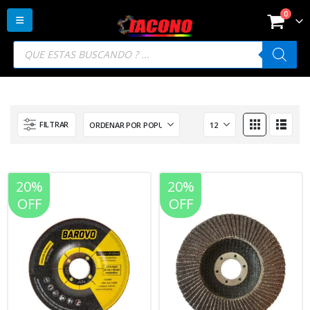
0
Búsqueda
de
productos
FILTRAR
20%
20%
OFF
OFF