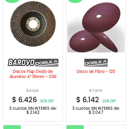
Discos Flap Óxido de
Disco de Fibra – 120
Aluminio 4″ 115mm – 036
$
8.033
$
7.678
$
6.426
$
6.142
20% OFF
20% OFF
3 cuotas SIN INTERES de:
3 cuotas SIN INTERES de:
$
2.142
$
2.047