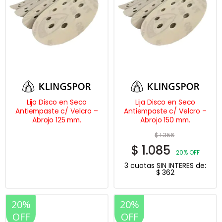
Lija Disco en Seco
Lija Disco en Seco
Antiempaste c/ Velcro –
Antiempaste c/ Velcro –
Abrojo 125 mm.
Abrojo 150 mm.
$
1.356
$
1.085
20% OFF
3 cuotas SIN INTERES de:
$
362
20%
20%
OFF
OFF