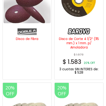
página
de
producto
Disco de Fibra
Disco de Corte 4 1/2″ (115
mm.) x 1 mm. p/
Amoladora
$
1.979
$
1.583
20% OFF
3 cuotas SIN INTERES de:
$
528
20%
20%
OFF
OFF