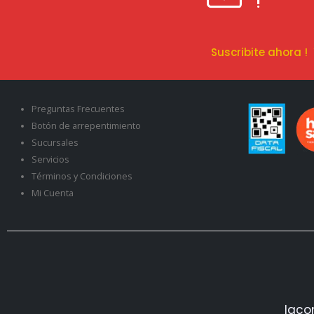
!
Suscribite ahora 
Preguntas Frecuentes
Botón de arrepentimiento
Sucursales
Servicios
Términos y Condiciones
Mi Cuenta
Iaco