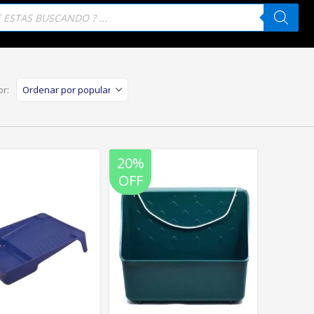
eda
tos
r:
20%
OFF