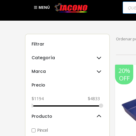
Búsqu
de
MENÚ
produc
Ordenar po
Filtrar
Categoría
20%
Marca
OFF
Precio
$
1194
$
4833
Producto
Pincel