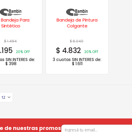
i Bandeja Para
Bandeja de Pintura
Sintético
Colgante
$
1.494
$
6.040
.195
$
4.832
20% OFF
20% OFF
as SIN INTERES de:
3 cuotas SIN INTERES de:
$
398
$
1.611
te de nuestras promos