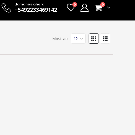
Llamanos ahora
0
0
+5492233469142
Mostrar: