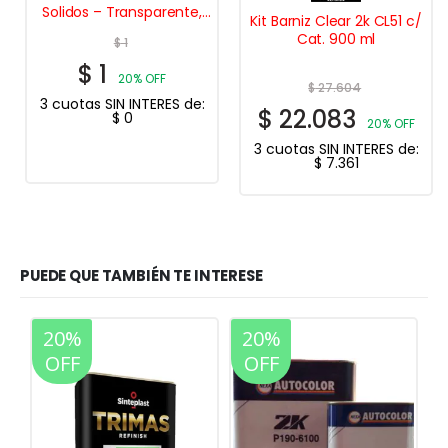
Solidos – Transparente,
Kit Barniz Clear 2k CL51 c/
Brillante
Cat. 900 ml
$
1
$
1
20% OFF
$
27.604
3 cuotas SIN INTERES de:
$
22.083
$
0
20% OFF
3 cuotas SIN INTERES de:
$
7.361
PUEDE QUE TAMBIÉN TE INTERESE
20%
20%
OFF
OFF