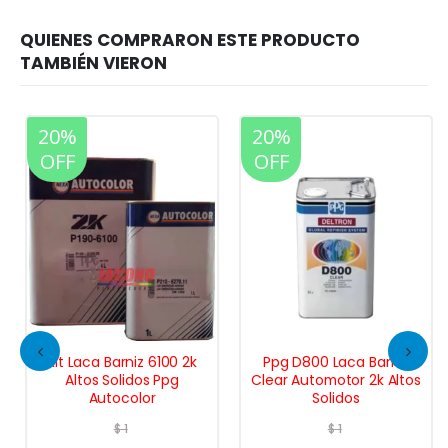
20%
20%
OFF
OFF
Kit Laca Barniz 6100 2k
Ppg D800 Laca Barniz
Altos Solidos Ppg
Clear Automotor 2k Altos
Autocolor
Solidos
$
1
$
1