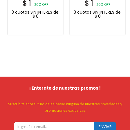
$
1
$
1
20% OFF
20% OFF
3 cuotas SIN INTERES de:
3 cuotas SIN INTERES de:
$
0
$
0
¡ Enterate de nuestras promos !
Suscribite ahora! Y no dejes pasar ninguna de nuestras novedades y
promociones exclusivas