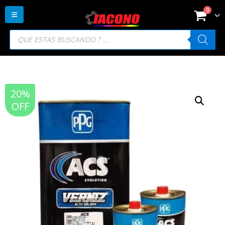
0
Búsqueda
de
productos
20%
OFF