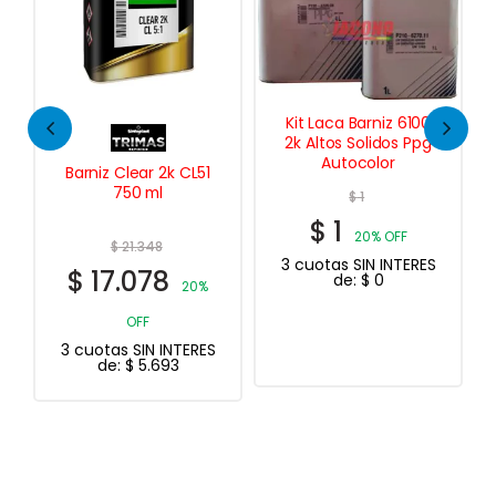
Kit Laca Barniz 6100
2k Altos Solidos Ppg
Autocolor
1
Sellador
Poliuretánico p/
$
1
Parabrisas PU 55 360
$
1
Gr.
20% OFF
$
40.687
3 cuotas SIN INTERES
$
32.550
de:
$
0
20%
OFF
S
3 cuotas SIN INTERES
de:
$
10.850