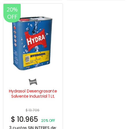
20%
OFF
Hydrasol Desengrasante
Solvente Industrial 1 Lt.
$
13.706
$
10.965
20% OFF
3 cuotas SIN INTERES de: