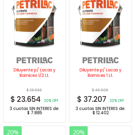
Diluyente p/ Lacas y
Diluyente p/ Lacas y
Barnices 1/2 Lt.
Barnices 1 Lt.
$
29.568
$
46.509
$
23.654
$
37.207
20% OFF
20% OFF
3 cuotas SIN INTERES de:
3 cuotas SIN INTERES de:
$
7.885
$
12.402
20%
20%