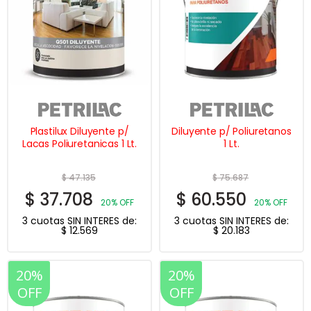
Plastilux Diluyente p/
Diluyente p/ Poliuretanos
Lacas Poliuretanicas 1 Lt.
1 Lt.
$
47.135
$
75.687
$
37.708
$
60.550
20% OFF
20% OFF
3 cuotas SIN INTERES de:
3 cuotas SIN INTERES de:
$
12.569
$
20.183
20%
20%
OFF
OFF