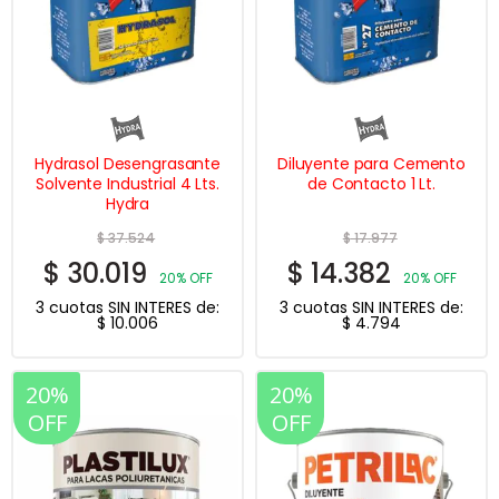
Hydrasol Desengrasante
Diluyente para Cemento
Solvente Industrial 4 Lts.
de Contacto 1 Lt.
Hydra
$
37.524
$
17.977
$
30.019
$
14.382
20% OFF
20% OFF
3 cuotas SIN INTERES de:
3 cuotas SIN INTERES de:
$
10.006
$
4.794
20%
20%
OFF
OFF