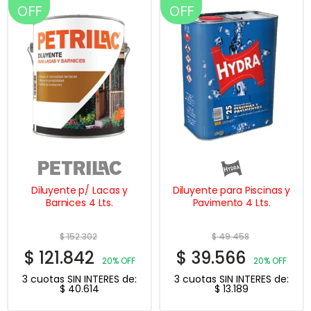
OFF
OFF
Diluyente p/ Lacas y
Diluyente para Piscinas y
Barnices 4 Lts.
Pavimento 4 Lts.
$
152.302
$
49.458
$
121.842
$
39.566
20% OFF
20% OFF
3 cuotas SIN INTERES de:
3 cuotas SIN INTERES de:
$
40.614
$
13.189