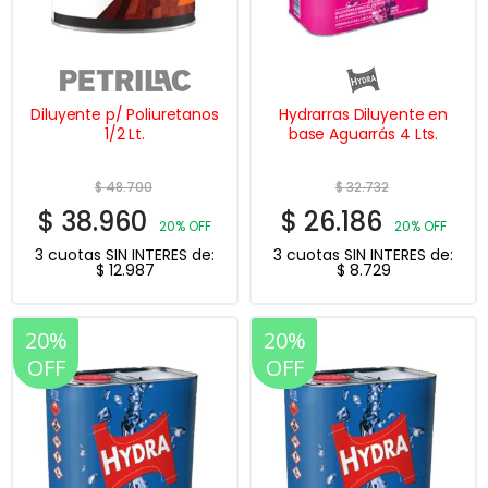
Diluyente p/ Poliuretanos
Hydrarras Diluyente en
1/2 Lt.
base Aguarrás 4 Lts.
$
48.700
$
32.732
$
38.960
$
26.186
20% OFF
20% OFF
3 cuotas SIN INTERES de:
3 cuotas SIN INTERES de:
$
12.987
$
8.729
20%
20%
OFF
OFF