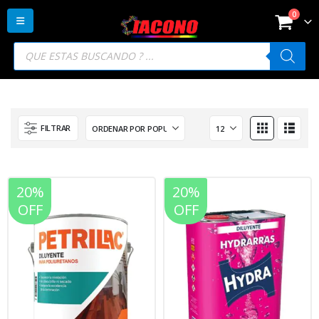
0
Búsqueda
de
productos
FILTRAR
20%
20%
OFF
OFF