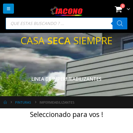
0
Búsqueda
de
productos
CASA
SECA
SIEMPRE
LINEA DE IMPERMEABILIZANTES
PINTURAS
IMPERMEABILIZANTES
Seleccionado para vos !