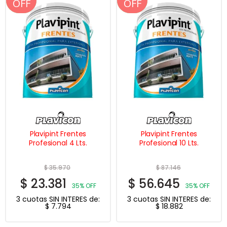
OFF
OFF
OFF
OFF
Plavipint Frentes
Plavipint Frentes
Profesional 4 Lts.
Profesional 10 Lts.
$
35.970
$
87.146
$
23.381
$
56.645
35% OFF
35% OFF
3 cuotas SIN INTERES de:
3 cuotas SIN INTERES de:
$
7.794
$
18.882