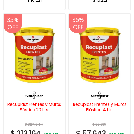
$
10.221
$
10.221
20%
35%
20%
35%
OFF
OFF
OFF
OFF
Recuplast Frentes y Muros
Recuplast Frentes y Muros
Elástico 20 Lts.
Elástico 4 Lts.
$
327.944
$
88.681
$
213.164
$
57.643