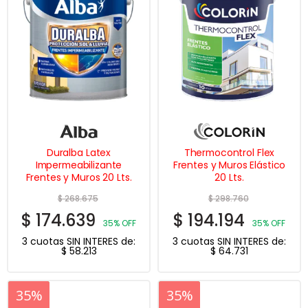
Duralba Latex
Thermocontrol Flex
Impermeabilizante
Frentes y Muros Elástico
Frentes y Muros 20 Lts.
20 Lts.
$
268.675
$
298.760
$
174.639
$
194.194
35% OFF
35% OFF
3 cuotas SIN INTERES de:
3 cuotas SIN INTERES de:
$
58.213
$
64.731
20%
35%
20%
35%