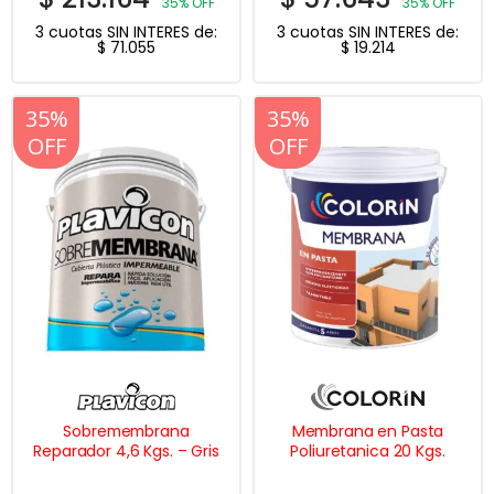
35% OFF
35% OFF
3 cuotas SIN INTERES de:
3 cuotas SIN INTERES de:
$
71.055
$
19.214
20%
35%
20%
35%
OFF
OFF
OFF
OFF
Sobremembrana
Membrana en Pasta
Reparador 4,6 Kgs. – Gris
Poliuretanica 20 Kgs.