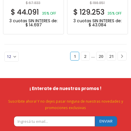
$
67.833
$
198.851
$
44.091
$
129.253
35% OFF
35% OFF
3 cuotas SIN INTERES de:
3 cuotas SIN INTERES de:
$
14.697
$
43.084
…
1
2
20
21
¡ Enterate de nuestras promos !
Suscribite ahora! Y no dejes pasar ninguna de nuestras novedades y
promociones exclusivas