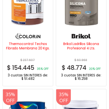
Thermocontrol Techos
Brikol Ladrillos Silicona
Fibrado Membrana 20 Kgs.
Profesional 4 Lts.
$
237.607
$
60.968
$
154.445
$
48.774
35% OFF
20% OFF
3 cuotas SIN INTERES de:
3 cuotas SIN INTERES de:
$
51.482
$
16.258
20%
35%
20%
35%
OFF
OFF
OFF
OFF