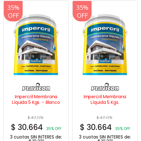
20%
35%
20%
35%
OFF
OFF
OFF
OFF
Impercril Membrana
Impercril Membrana
Líquida 5 Kgs. – Blanco
Líquida 5 Kgs.
$
47.175
$
47.175
$
30.664
$
30.664
35% OFF
35% OFF
3 cuotas SIN INTERES de:
3 cuotas SIN INTERES de: