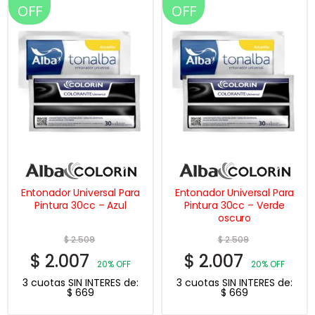
OFF
OFF
Entonador Universal Para
Entonador Universal Para
Pintura 30cc – Azul
Pintura 30cc – Verde
oscuro
$
2.509
$
2.509
$
2.007
$
2.007
20% OFF
20% OFF
3 cuotas SIN INTERES de:
3 cuotas SIN INTERES de:
$
669
$
669