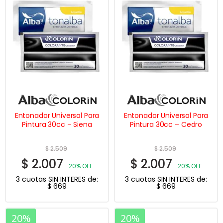
Entonador Universal Para
Entonador Universal Para
Pintura 30cc – Siena
Pintura 30cc – Cedro
$
2.509
$
2.509
$
2.007
$
2.007
20% OFF
20% OFF
3 cuotas SIN INTERES de:
3 cuotas SIN INTERES de:
$
669
$
669
20%
20%