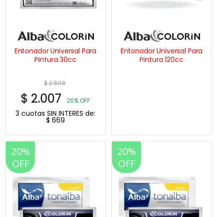
Entonador Universal Para
Entonador Universal Para
Pintura 30cc
Pintura 120cc
$
2.509
$
2.007
20% OFF
3 cuotas SIN INTERES de:
$
669
20%
20%
OFF
OFF