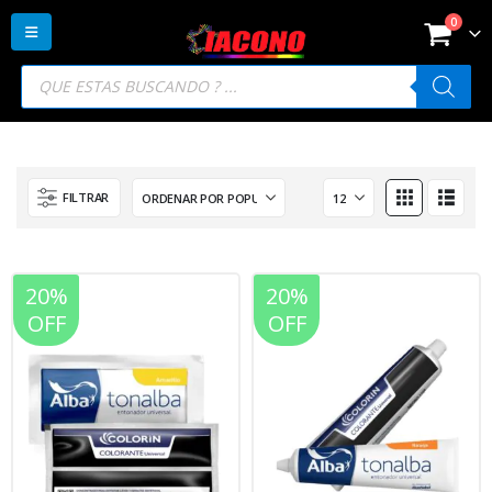
0
Búsqueda
de
productos
FILTRAR
20%
20%
OFF
OFF