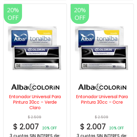
20%
20%
OFF
OFF
Entonador Universal Para
Entonador Universal Para
Pintura 30cc – Verde
Pintura 30cc – Ocre
Claro
$
2.509
$
2.509
$
2.007
$
2.007
20% OFF
20% OFF
3 cuotas SIN INTERES de:
3 cuotas SIN INTERES de: