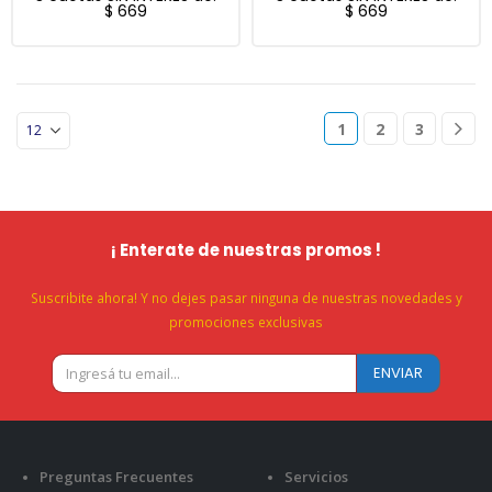
$
669
$
669
1
2
3
¡ Enterate de nuestras promos !
Suscribite ahora! Y no dejes pasar ninguna de nuestras novedades y
promociones exclusivas
Preguntas Frecuentes
Servicios