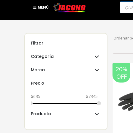
Búsqu
de
MENÚ
produc
Ordenar po
Filtrar
Categoría
20%
Marca
OFF
Precio
$
635
$
7345
Producto