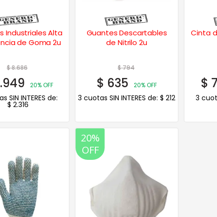
 Industriales Alta
Guantes Descartables
Cinta d
encia de Goma 2u
de Nitrilo 2u
$
8.686
$
794
.949
$
635
$
7
20% OFF
20% OFF
as SIN INTERES de:
3 cuotas SIN INTERES de:
$
212
3 cuot
$
2.316
20%
OFF