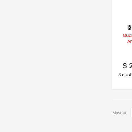
Gua
An
$
2
3 cuot
Mostrar: