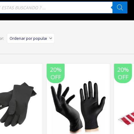
eda
tos
r:
20%
20%
OFF
OFF