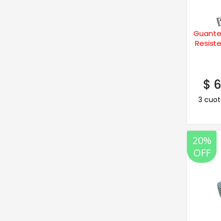
Guantes
Resist
$
6
3 cuot
20%
OFF