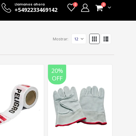
Llamanos ahora
0
0
+5492233469142
Mostrar:
20%
OFF