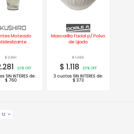
ntes Moteado
Mascarilla Facial p/ Polvo
tideslizante
de Lijado
$
2.851
$
1.398
.281
$
1.118
20% OFF
20% OFF
as SIN INTERES de:
3 cuotas SIN INTERES de:
$
760
$
373