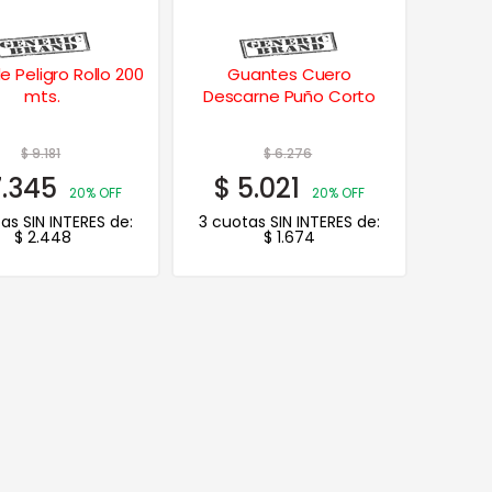
e Peligro Rollo 200
Guantes Cuero
mts.
Descarne Puño Corto
$
9.181
$
6.276
.345
$
5.021
20% OFF
20% OFF
as SIN INTERES de:
3 cuotas SIN INTERES de:
$
2.448
$
1.674