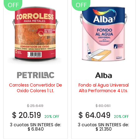
OFF
OFF
Corroless Convertidor De
Fondo al Agua Universal
Oxido Colores 1 Lt.
Alta Performance 4 Lts.
$
25.649
$
80.061
$
20.519
$
64.049
20% OFF
20% OFF
3 cuotas SIN INTERES de:
3 cuotas SIN INTERES de:
$
6.840
$
21.350