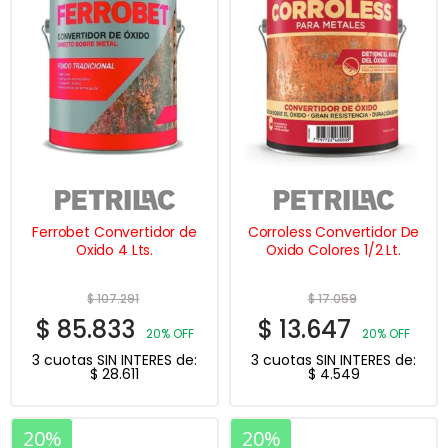
Ferrobet Convertidor de
Corroless Convertidor De
Oxido 4 Lts.
Oxido Colores 1/2 Lt.
$
107.291
$
17.059
$
85.833
$
13.647
20% OFF
20% OFF
3 cuotas SIN INTERES de:
3 cuotas SIN INTERES de:
$
28.611
$
4.549
20%
20%