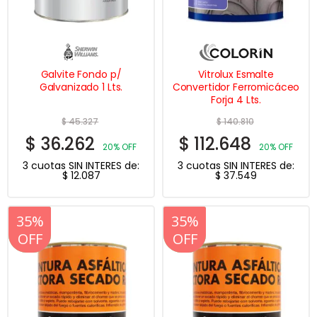
Galvite Fondo p/
Vitrolux Esmalte
Galvanizado 1 Lts.
Convertidor Ferromicáceo
Forja 4 Lts.
$
45.327
$
140.810
$
36.262
$
112.648
20% OFF
20% OFF
3 cuotas SIN INTERES de:
3 cuotas SIN INTERES de:
$
12.087
$
37.549
20%
35%
20%
35%
OFF
OFF
OFF
OFF