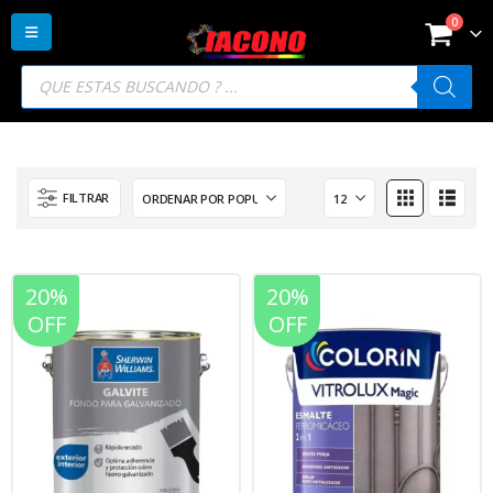
0
Búsqueda
de
productos
FILTRAR
20%
20%
OFF
OFF