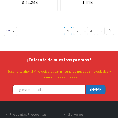
$
24.244
$
11.114
…
1
2
4
5
¡ Enterate de nuestras promos !
Suscribite ahora! Y no dejes pasar ninguna de nuestras novedades y
promociones exclusivas
Preguntas Frecuentes
Servicios