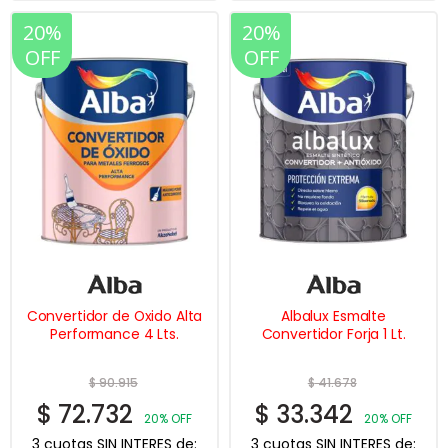
20%
20%
OFF
OFF
Convertidor de Oxido Alta
Albalux Esmalte
Performance 4 Lts.
Convertidor Forja 1 Lt.
$
90.915
$
41.678
$
72.732
$
33.342
20% OFF
20% OFF
3 cuotas SIN INTERES de:
3 cuotas SIN INTERES de: