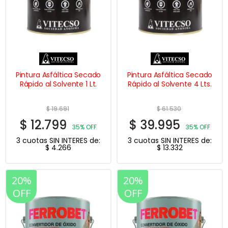
Pintura Asfáltica Secado
Pintura Asfáltica Secado
Rápido al Solvente 1 Lt.
Rápido al Solvente 4 Lts.
$
19.691
$
61.530
$
12.799
$
39.995
35% OFF
35% OFF
3 cuotas SIN INTERES de:
3 cuotas SIN INTERES de:
$
4.266
$
13.332
20%
20%
OFF
OFF