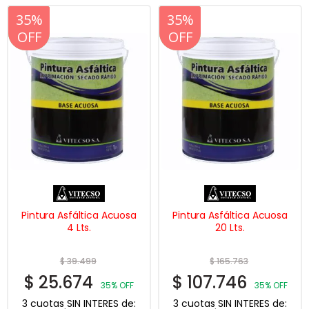
20%
35%
20%
35%
OFF
OFF
OFF
OFF
Pintura Asfáltica Acuosa
Pintura Asfáltica Acuosa
4 Lts.
20 Lts.
$
39.499
$
165.763
$
25.674
$
107.746
35% OFF
35% OFF
3 cuotas SIN INTERES de:
3 cuotas SIN INTERES de: