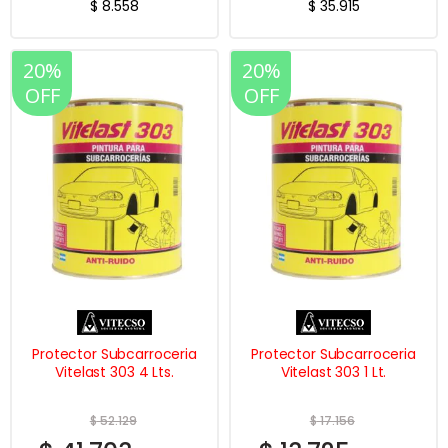
$
8.558
$
35.915
20%
20%
OFF
OFF
Protector Subcarroceria
Protector Subcarroceria
Vitelast 303 4 Lts.
Vitelast 303 1 Lt.
$
52.129
$
17.156