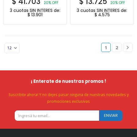
$
41.703
$
13.725
20% OFF
20% OFF
3 cuotas SIN INTERES de:
3 cuotas SIN INTERES de:
$
13.901
$
4.575
1
2
¡ Enterate de nuestras promos !
Suscribite ahora! Y no dejes pasar ninguna de nuestras novedades y
promociones exclusivas