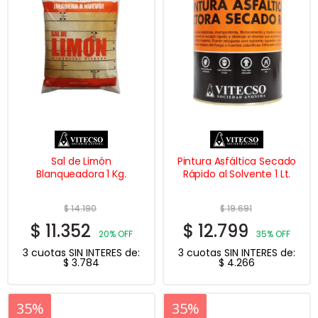
Sal de Limón
Pintura Asfáltica Secado
Blanqueadora 1 Kg.
Rápido al Solvente 1 Lt.
$
14.190
$
19.691
$
11.352
$
12.799
20% OFF
35% OFF
3 cuotas SIN INTERES de:
3 cuotas SIN INTERES de:
$
3.784
$
4.266
20%
35%
20%
35%