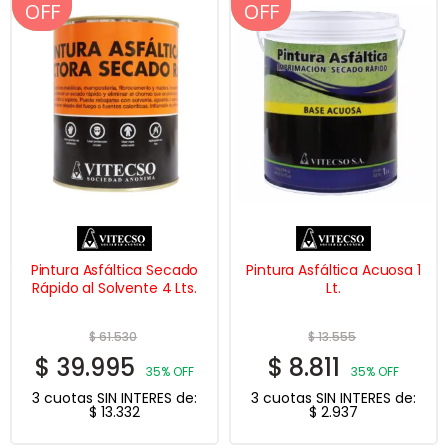
OFF
OFF
OFF
OFF
Pintura Asfáltica Secado
Pintura Asfáltica Acuosa 1
Rápido al Solvente 4 Lts.
Lt.
$
61.530
$
13.555
$
39.995
$
8.811
35% OFF
35% OFF
3 cuotas SIN INTERES de:
3 cuotas SIN INTERES de:
$
13.332
$
2.937