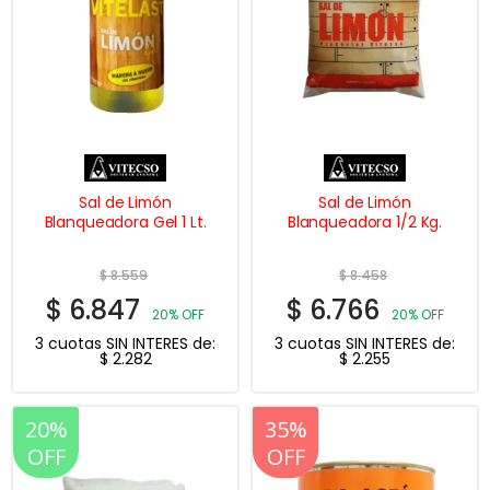
Sal de Limón
Sal de Limón
Blanqueadora Gel 1 Lt.
Blanqueadora 1/2 Kg.
$
8.559
$
8.458
$
6.847
$
6.766
20% OFF
20% OFF
3 cuotas SIN INTERES de:
3 cuotas SIN INTERES de:
$
2.282
$
2.255
20%
20%
35%
OFF
OFF
OFF