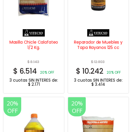
Masilla Chicle Calafateo
Reparador de Muebles y
1/2 Kg.
Tapa Rayanos 125 cc
$
8.143
$
12.803
$
6.514
$
10.242
20% OFF
20% OFF
3 cuotas SIN INTERES de:
3 cuotas SIN INTERES de:
$
2.171
$
3.414
20%
20%
OFF
OFF