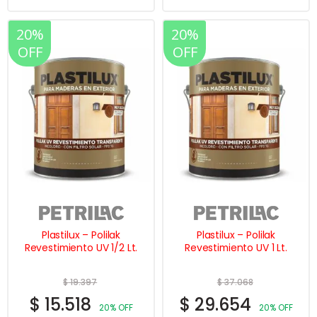
20%
20%
OFF
OFF
Plastilux – Polilak
Plastilux – Polilak
Revestimiento UV 1/2 Lt.
Revestimiento UV 1 Lt.
$
19.397
$
37.068
$
15.518
$
29.654
20% OFF
20% OFF