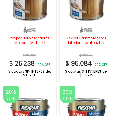
Rexpar Barniz Maderas
Rexpar Barniz Maderas
Interiores Mate 1 Lt.
Interiores Mate 4 Lts.
$
32.798
$
118.855
$
26.238
$
95.084
20% OFF
20% OFF
3 cuotas SIN INTERES de:
3 cuotas SIN INTERES de:
$
8.746
$
31.695
20%
20%
OFF
OFF