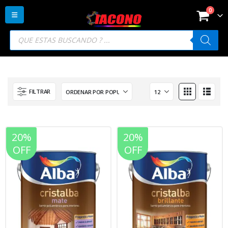
0
Búsqueda
de
productos
FILTRAR
20%
20%
OFF
OFF