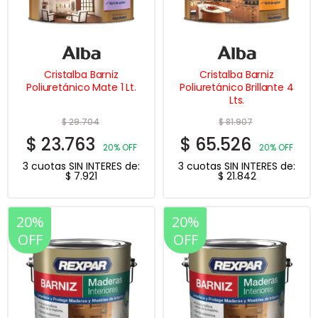
Cristalba Barniz
Cristalba Barniz
Poliuretánico Mate 1 Lt.
Poliuretánico Brillante 4
Lts.
$
29.704
$
81.907
$
23.763
$
65.526
20% OFF
20% OFF
3 cuotas SIN INTERES de:
3 cuotas SIN INTERES de:
$
7.921
$
21.842
20%
20%
OFF
OFF