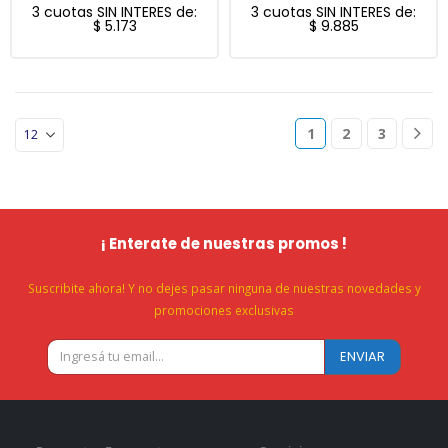
3 cuotas SIN INTERES de:
3 cuotas SIN INTERES de:
$
5.173
$
9.885
1
2
3
¡ Enterate de nuestras promos !
Suscribite ahora! Y no dejes pasar ninguna de nuestras novedades y
promociones exclusivas