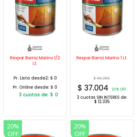
Rexpar Barniz Marino 1/2
Rexpar Barniz Marino 1 Lt.
Lt.
Pr. Lista desde2:
$ 0
$
46.255
$
37.004
Pr. Online desde:
$ 0
20% OFF
$
0
3 cuotas SIN INTERES de:
$
12.335
Este
producto
tiene
múltiples
variantes.
20%
20%
Las
OFF
OFF
opciones