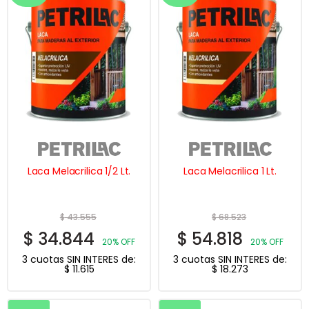
se
pueden
elegir
en
la
página
de
producto
Laca Melacrilica 1/2 Lt.
Laca Melacrilica 1 Lt.
$
43.555
$
68.523
$
34.844
$
54.818
20% OFF
20% OFF
3 cuotas SIN INTERES de:
3 cuotas SIN INTERES de:
$
11.615
$
18.273