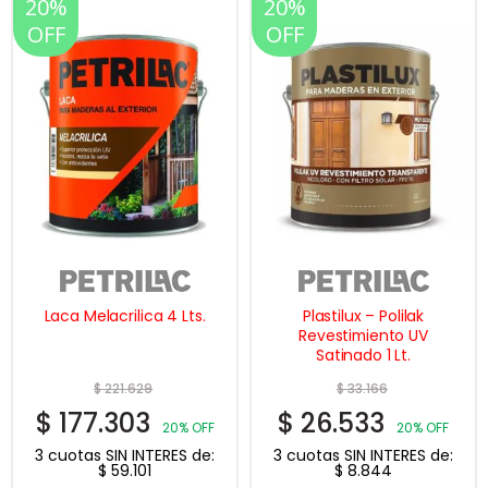
20%
20%
OFF
OFF
Laca Melacrilica 4 Lts.
Plastilux – Polilak
Revestimiento UV
Satinado 1 Lt.
$
221.629
$
33.166
$
177.303
$
26.533
20% OFF
20% OFF
3 cuotas SIN INTERES de:
3 cuotas SIN INTERES de:
$
59.101
$
8.844