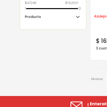
$
47249
$
162931
Azulejo
Producto
$
16
3 cuot
Mostrar:
¡ Entera