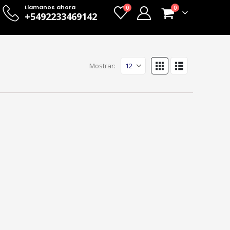
Llamanos ahora
0
0
+5492233469142
Mostrar: