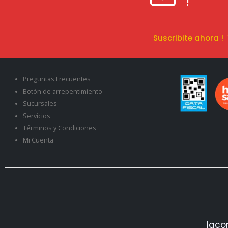
!
Suscribite ahora 
Preguntas Frecuentes
Botón de arrepentimiento
Sucursales
Servicios
Términos y Condiciones
Mi Cuenta
Iaco