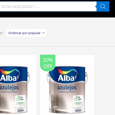
eda
tos
r:
20%
OFF