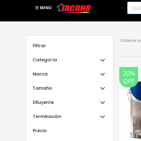
Búsqu
de
MENÚ
produc
Ordenar po
Filtrar
Categoría
20%
Marca
OFF
Tamaño
Diluyente
Terminación
Precio