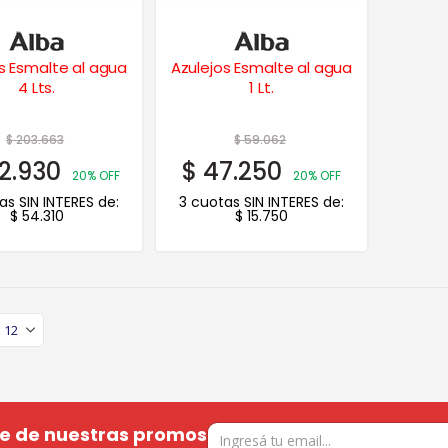
s Esmalte al agua
Azulejos Esmalte al agua
4 Lts.
1 Lt.
$
203.663
$
59.062
2.930
$
47.250
20% OFF
20% OFF
as SIN INTERES de:
3 cuotas SIN INTERES de:
$
54.310
$
15.750
te de nuestras promos