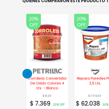
20%
20%
OFF
OFF
onvertidor
Corroless Convertidor
Repara Paredes P
ores 1 Lt.
De Oxido Colores 4
2,5 Lts.
gro
Lts. – Blanco
74
$
9.211
$
77.547
$
7.369
$
62.038
20% OFF
20% OFF
20% O