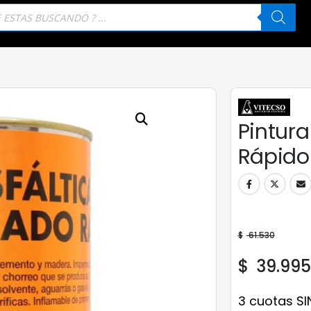
eda
tos
Pintura
Rápido 
$
61.530
$
39.995
3 cuotas SI