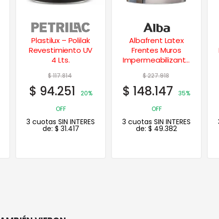
Albafrent Latex
Duralba Latex
Frentes Muros
Impermeabilizante
Impermeabilizante
Frentes y Muros 10
20 Lts.
Lts.
$
227.918
$
157.823
$
148.147
$
102.585
35%
OFF
35% OFF
3 cuotas SIN INTERES
3 cuotas SIN INTERES
de:
$
49.382
de:
$
34.195