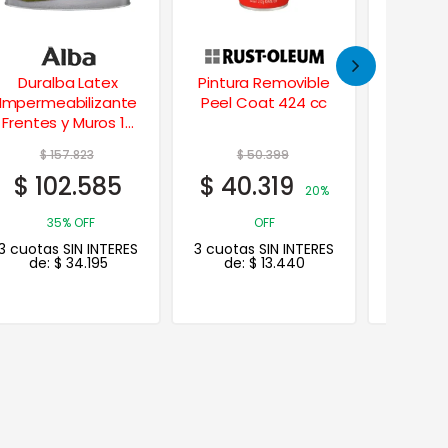
Pintura Removible
Sobremembrana
Albala
Peel Coat 424 cc
Reparador 4,6 Kgs.
Toqu
Subli
$
50.399
$
67.833
$
2
$
40.319
$
44.091
$
22
20%
35%
OFF
OFF
2
3 cuotas SIN INTERES
3 cuotas SIN INTERES
3 cuotas
de:
$
13.440
de:
$
14.697
de: