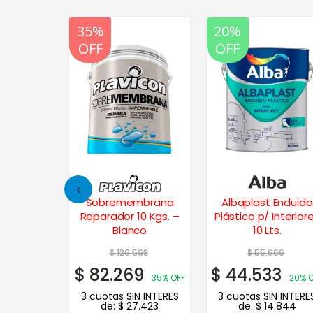
20%
35%
20%
OFF
OFF
OFF
 Xp
Sobremembrana
Albaplast Enduido
ilizante
Reparador 10 Kgs. –
Plástico p/ Interior
12 Kg.
Blanco
10 Lts.
$
126.568
$
55.666
$
82.269
$
44.533
35% OFF
20% 
3 cuotas SIN INTERES
3 cuotas SIN INTERE
de:
$
27.423
de:
$
14.844