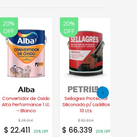
20%
20%
20%
35%
OFF
OFF
OFF
OFF
Convertidor de Oxido
Sellagres Protector
Alta Performance 1 Lt.
Siliconado p/ Ladrillos
Imper
– Blanco
10 Lts.
Tech
$
28.014
$
82.924
$
22.411
$
66.339
$
46.
20% OFF
20% OFF