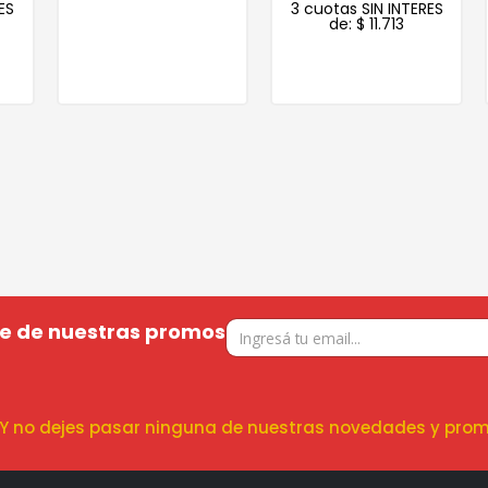
S
3 cuotas SIN INTERES
de:
$
11.713
te de nuestras promos
! Y no dejes pasar ninguna de nuestras novedades y prom