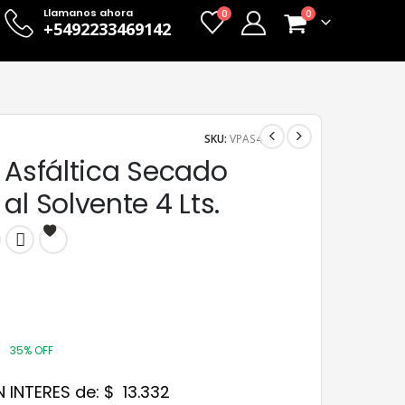
Llamanos ahora
0
0
+5492233469142
SKU:
VPAS4
 Asfáltica Secado
al Solvente 4 Lts.
35% OFF
N INTERES de:
$
13.332