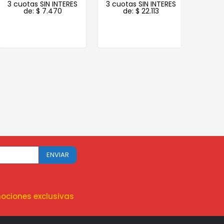
3 cuotas SIN INTERES
3 cuotas SIN INTERES
3 cuot
de:
$
7.470
de:
$
22.113
de
ociones exclusivas