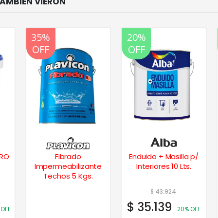
20%
35%
20%
OFF
OFF
OFF
RO
Fibrado
Enduido + Masilla p/
Impermeabilizante
Interiores 10 Lts.
Techos 5 Kgs.
$
43.924
$
35.139
FF
20% OFF