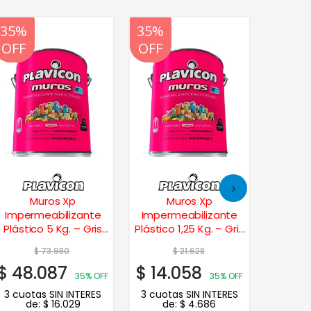
20%
35%
20%
35%
20%
35%
OFF
OFF
OFF
OFF
OFF
OFF
Muros Xp
Muros Xp
Fr
Impermeabilizante
Impermeabilizante
Imper
Plástico 5 Kg. – Gris
Plástico 1,25 Kg. – Gris
1,25
cemento
cemento
c
$
73.980
$
21.628
$
48.087
$
14.058
$
11.
35% OFF
35% OFF
3 cuotas SIN INTERES
3 cuotas SIN INTERES
3 cuot
de:
$
16.029
de:
$
4.686
d