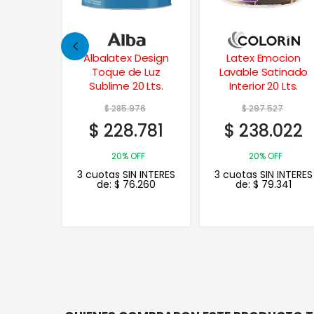
Design
Latex Emocion
Plastilux – Polilak
e Luz
Lavable Satinado
Revestimiento UV
0 Lts.
Interior 20 Lts.
4 Lts.
76
$
297.527
$
117.814
781
$
238.022
$
94.251
20%
FF
20% OFF
OFF
 INTERES
3 cuotas SIN INTERES
3 cuotas SIN INTERES
.260
de:
$
79.341
de:
$
31.417