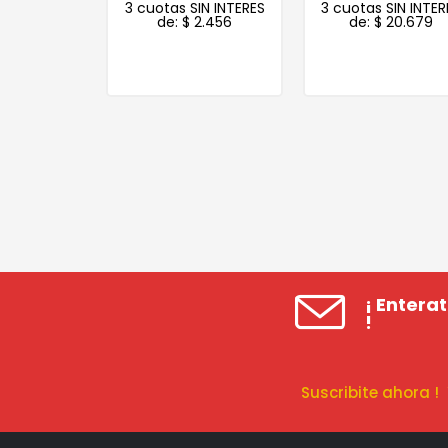
N INTERES
3 cuotas SIN INTERES
3 cuotas SIN INTERE
606
de:
$
2.456
de:
$
20.679
¡ Entera
!
Suscribite ahora 