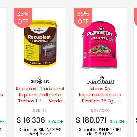
20%
35%
20%
35%
OFF
OFF
OFF
OFF
Recuplast Tradicional
Muros Xp
es
Impermeabilizante
Impermeabilizante
Techos 1 Lt. – Verde
Plástico 25 Kg. –
Cemento
Beige
$
25.132
$
277.033
$
16.336
$
180.071
OFF
35% OFF
35% OFF
S
3 cuotas SIN INTERES
3 cuotas SIN INTERES
de:
$
5.445
de:
$
60.024