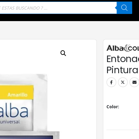
eda
tos
Entona
Pintur
Color