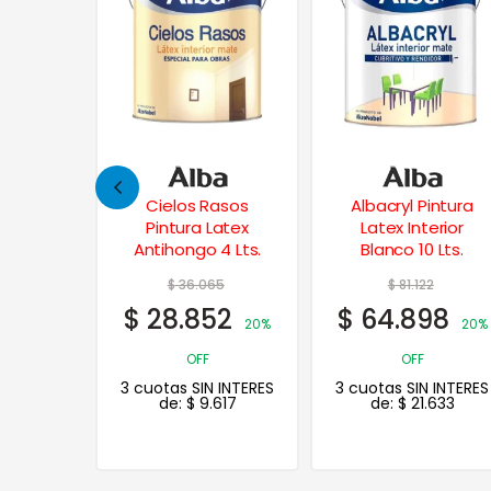
asos
Albacryl Pintura
Plavipint Latex
Latex
Latex Interior
Interior-Exterior 4
4 Lts.
Blanco 10 Lts.
Lts.
65
$
81.122
$
30.587
52
$
64.898
$
24.470
20%
20%
20%
OFF
OFF
 INTERES
3 cuotas SIN INTERES
3 cuotas SIN INTERES
617
de:
$
21.633
de:
$
8.157