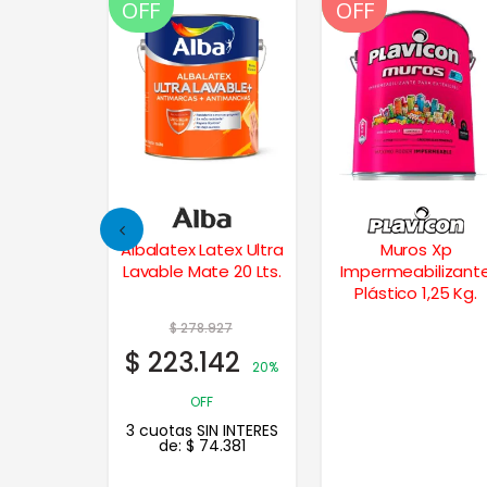
OFF
OFF
OFF
isos Latex
Albalatex Latex Ultra
Muros Xp
 – Azul
Lavable Mate 20 Lts.
Impermeabilizant
Plástico 1,25 Kg.
30
$
278.927
4
$
223.142
20% OFF
20%
N INTERES
OFF
.115
3 cuotas SIN INTERES
de:
$
74.381