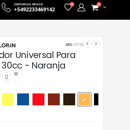
Llamanos ahora
0
0
+5492233469142
SKU:
AT103
dor Universal Para
a 30cc - Naranja
Amarillo
Azul
Bermellón
Cedro
Marrón
Naranja
Negro
Ocre