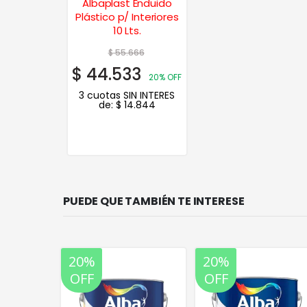
Albaplast Enduido
Plástico p/ Interiores
10 Lts.
$
55.666
$
44.533
20% OFF
3 cuotas SIN INTERES
de:
$
14.844
PUEDE QUE TAMBIÉN TE INTERESE
20%
20%
OFF
OFF