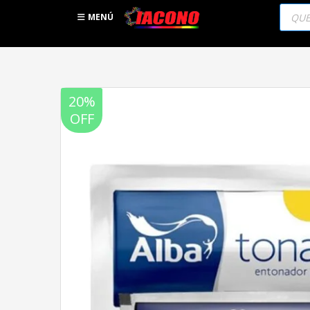
Búsqu
de
MENÚ
produc
20%
OFF