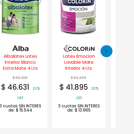
Latex Emocion
Albalatex Design
Ciel
Lavable Mate
Toque de Luz
Pint
Interior 4 Lts.
Sublime 10 Lts.
Antiho
$
52.369
$
176.161
$
3
$
41.895
$
140.929
$
28
20%
OFF
20% OFF
3 cuotas SIN INTERES
3 cuotas SIN INTERES
3 cuotas
de:
$
13.965
de:
$
46.976
de