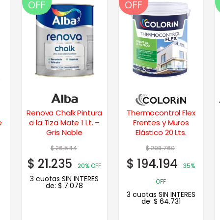
OFF
OFF
OFF
Renova Chalk Pintura
Thermocontrol Flex
e
a la Tiza Mate 1 Lt. –
Frentes y Muros
Gris Noble
Elástico 20 Lts.
$
26.544
$
298.760
$
21.235
$
194.194
20% OFF
35%
3 cuotas SIN INTERES
OFF
de:
$
7.078
3 cuotas SIN INTERES
de:
$
64.731