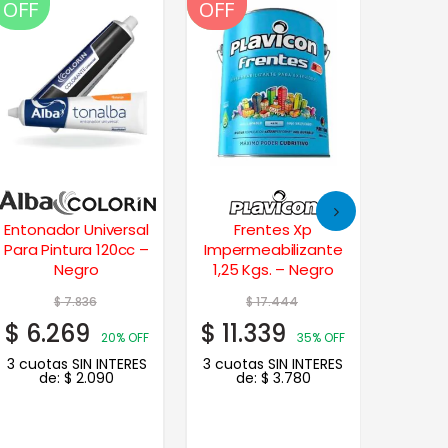
OFF
OFF
OFF
OFF
Entonador Universal
Frentes Xp
Living 
Para Pintura 120cc –
Impermeabilizante
Premiu
Negro
1,25 Kgs. – Negro
$
7.836
$
17.444
$
6.269
$
11.339
$
53.
20% OFF
35% OFF
3 cuotas SIN INTERES
3 cuotas SIN INTERES
3 cuot
de:
$
2.090
de:
$
3.780
de