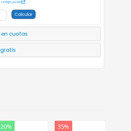
código postal
Calcular
 en cuotas
 gratis
20%
20%
35%
20%