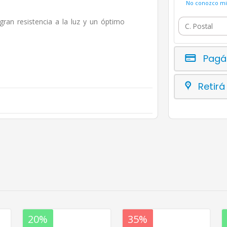
No conozco mi 
ran resistencia a la luz y un óptimo
Pagá
Retirá
20%
20%
35%