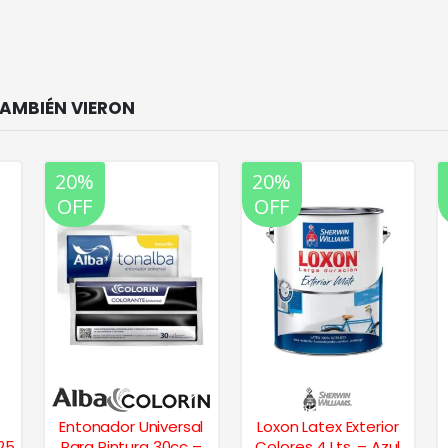
20%
20%
OFF
OFF
Entonador Universal
Loxon Latex Exterior
25
Para Pintura 30cc –
Colores 4 Lts. – Azul