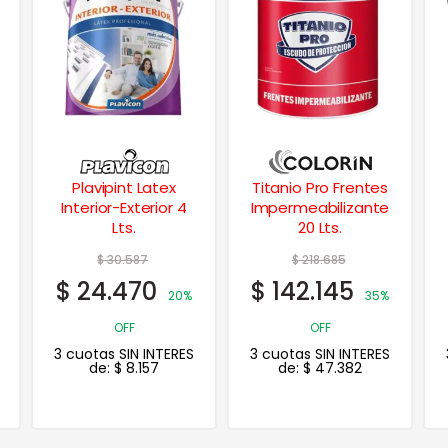
Titanio Pro Frentes
Albalatex Latex
Impermeabilizante
Interior Blanco
20 Lts.
Extra Mate 4 Lts
$
218.685
$
58.289
$
142.145
$
46.631
35%
20%
OFF
OFF
3 cuotas SIN INTERES
3 cuotas SIN INTERES
de:
$
47.382
de:
$
15.544