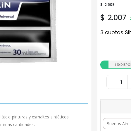
$
2.509
$
2.007
3 cuotas SI
140 DISPO
látex, pinturas y esmaltes sintéticos.
ínimas cantidades.