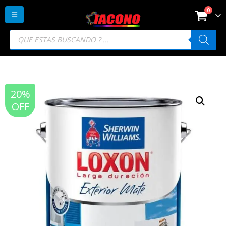
0
Búsqueda
de
productos
20%
OFF