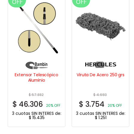
OFF
OFF
Extensor Telescópico
Viruta De Acero 250 grs
Aluminio
$
57.882
$
4.693
$
46.306
$
3.754
20% OFF
20% OFF
3 cuotas SIN INTERES de:
3 cuotas SIN INTERES de:
$
15.435
$
1.251