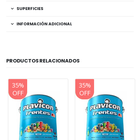
SUPERFICIES
INFORMACIÓN ADICIONAL
PRODUCTOS RELACIONADOS
20%
35%
20%
35%
OFF
OFF
OFF
OFF