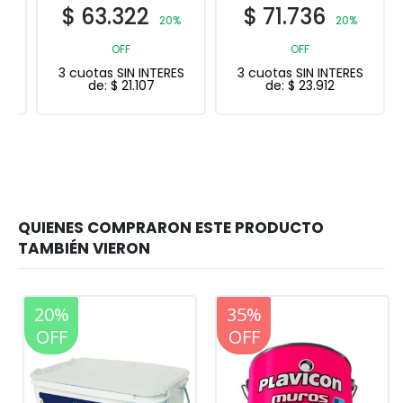
$
63.322
$
71.736
20%
20%
OFF
OFF
3 cuotas SIN INTERES
3 cuotas SIN INTERES
de:
$
21.107
de:
$
23.912
20%
20%
35%
OFF
OFF
OFF