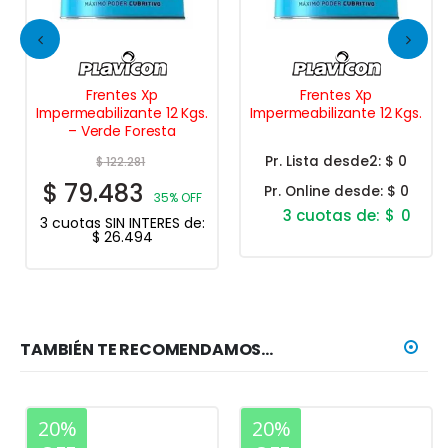
Frentes Xp
Frentes Xp
Impermeabilizante 12 Kgs.
Impermeabilizante 12 Kgs.
– Verde Foresta
Pr. Lista desde2:
$ 0
$
122.281
$
79.483
Pr. Online desde:
$ 0
35% OFF
$
0
3 cuotas SIN INTERES de:
$
26.494
TAMBIÉN TE RECOMENDAMOS…
20%
20%