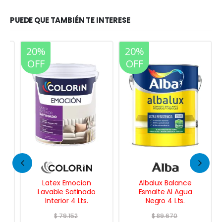
PUEDE QUE TAMBIÉN TE INTERESE
20%
20%
OFF
OFF
Latex Emocion
Albalux Balance
Lavable Satinado
Esmalte Al Agua
Interior 4 Lts.
Negro 4 Lts.
$
79.152
$
89.670