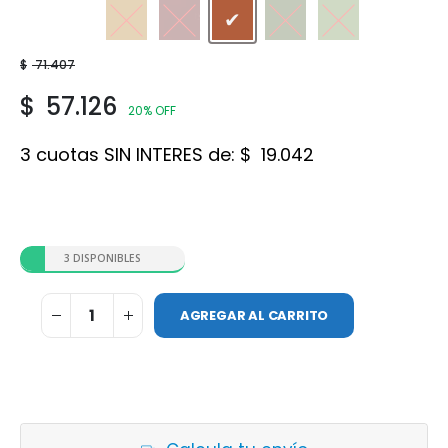
Ocre
Rojo Borgoña
Rojo Teja
Verde Foresta
Verde Safari
$
71.407
$
57.126
20% OFF
3 cuotas SIN INTERES de:
$
19.042
3 DISPONIBLES
AGREGAR AL CARRITO