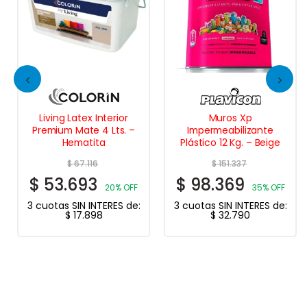
Living Latex Interior
Muros Xp
Premium Mate 4 Lts. –
Impermeabilizante
Hematita
Plástico 12 Kg. – Beige
$
67.116
$
151.337
$
53.693
$
98.369
20% OFF
35% OFF
3 cuotas SIN INTERES de:
3 cuotas SIN INTERES de:
$
17.898
$
32.790