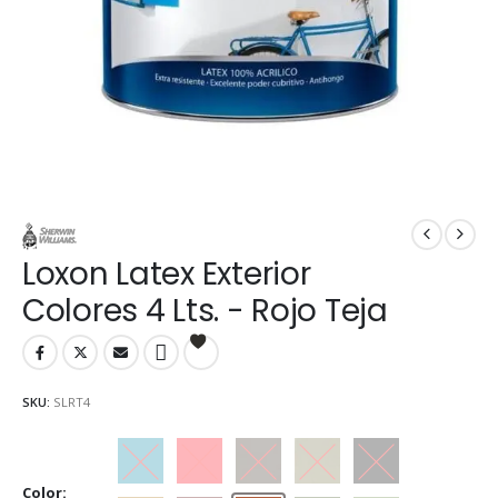
Loxon Latex Exterior
Colores 4 Lts. - Rojo Teja
SKU:
SLRT4
Azul Traful
Bermellón
Café
Gris cemento
Negro ébano
Color