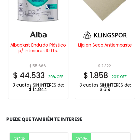
Albaplast Enduido Plástico
Lija en Seco Antiempaste
p/ Interiores 10 Lts.
$
55.666
$
2.322
$
44.533
$
1.858
20% OFF
20% OFF
3 cuotas SIN INTERES de:
3 cuotas SIN INTERES de:
$
14.844
$
619
PUEDE QUE TAMBIÉN TE INTERESE
20%
20%