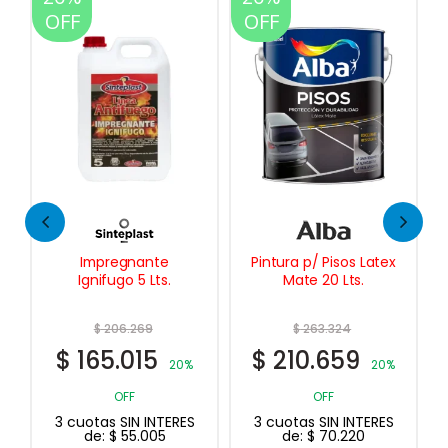
OFF
OFF
Pintura p/ Pisos Latex
Esmalte en Aerosol
Mate 20 Lts.
420 Cc.
$
263.324
$
16.001
$
210.659
$
12.801
20%
20% OFF
3 cuotas SIN INTERES
OFF
de:
$
4.267
3 cuotas SIN INTERES
de:
$
70.220