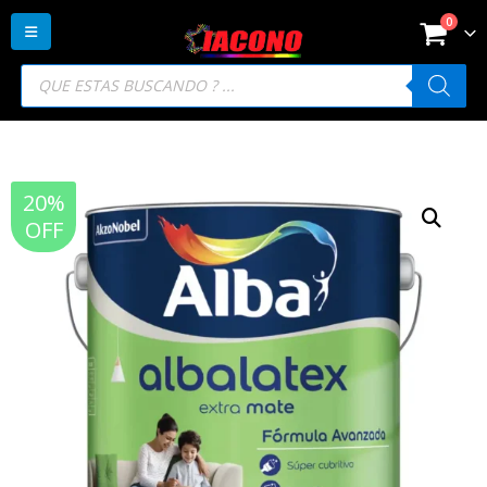
0
Búsqueda
de
productos
20%
OFF