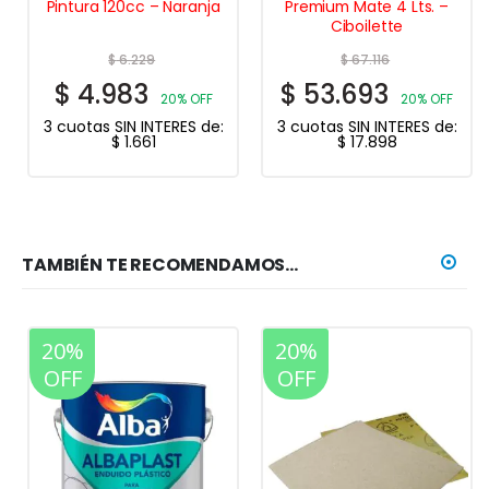
Pintura 120cc – Naranja
Premium Mate 4 Lts. –
Ciboilette
$
6.229
$
67.116
$
4.983
$
53.693
20% OFF
20% OFF
3 cuotas SIN INTERES de:
3 cuotas SIN INTERES de:
$
1.661
$
17.898
TAMBIÉN TE RECOMENDAMOS…
20%
20%
OFF
OFF