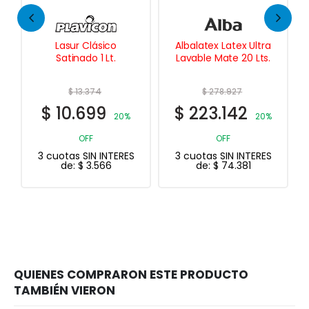
Albalatex Latex Ultra
Esmalte Epoxi en
Lavable Mate 20 Lts.
Aerosol 430 cc.
$
278.927
$
223.142
0%
20%
OFF
RES
3 cuotas SIN INTERES
de:
$
74.381