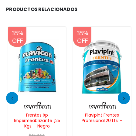
PRODUCTOS RELACIONADOS
20%
35%
20%
35%
OFF
OFF
OFF
OFF
Frentes Xp
Plavipint Frentes
Impermeabilizante 1,25
Profesional 20 Lts. –
Kgs. – Negro
$
17.444