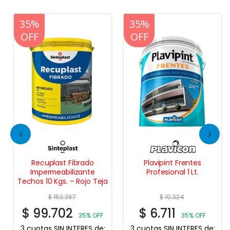
20%
35%
20%
35%
OFF
OFF
OFF
OFF
Recuplast Fibrado
Plavipint Frentes
Impermeabilizante
Profesional 1 Lt.
Techos 10 Kgs. – Rojo Teja
$
153.387
$
10.324
$
99.702
$
6.711
35% OFF
35% OFF
3 cuotas SIN INTERES de:
3 cuotas SIN INTERES de: