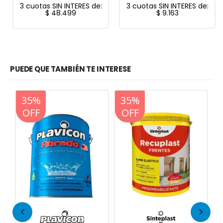
3 cuotas SIN INTERES de:
3 cuotas SIN INTERES de:
$
48.499
$
9.163
PUEDE QUE TAMBIÉN TE INTERESE
20%
35%
20%
OFF
OFF
OFF