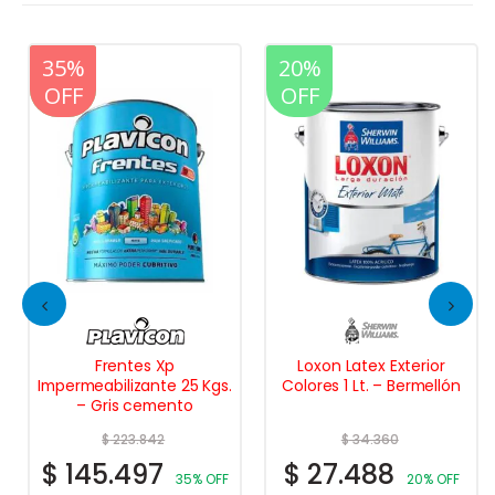
20%
35%
20%
OFF
OFF
OFF
Frentes Xp
Loxon Latex Exterior
Impermeabilizante 25 Kgs.
Colores 1 Lt. – Bermellón
– Gris cemento
$
223.842
$
34.360
$
145.497
$
27.488
35% OFF
20% OFF