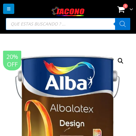
0
Búsqueda
de
productos
20%
OFF