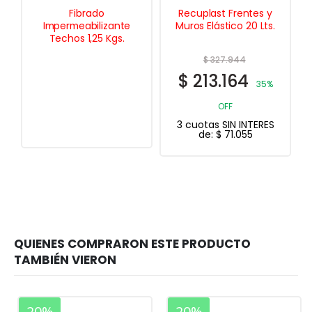
Recuplast Frentes y
Albalux Esmalte
te
Muros Elástico 20 Lts.
Sintetico Blanco
.
Brillante 4 Lts.
$
327.944
$
93.106
$
213.164
$
74.485
35%
20%
OFF
OFF
3 cuotas SIN INTERES
3 cuotas SIN INTERES
de:
$
71.055
de:
$
24.828
20%
20%