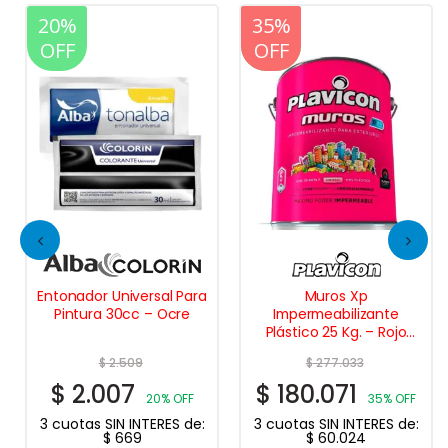
20%
20%
35%
OFF
OFF
OFF
Entonador Universal Para
Muros Xp
Pintura 30cc – Ocre
Impermeabilizante
Plástico 25 Kg. – Rojo
cerámico
$
2.509
$
277.033
$
2.007
$
180.071
20% OFF
35% OFF
3 cuotas SIN INTERES de:
3 cuotas SIN INTERES de:
$
669
$
60.024