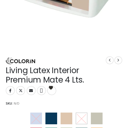
Living Latex Interior
Premium Mate 4 Lts.
SKU:
N/D
Arandano
Arrecife
Avellana
Blanco
Cebada