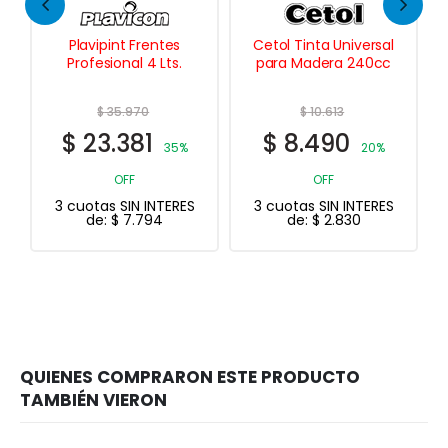
Plavipint Frentes
Cetol Tinta Universal
Profesional 4 Lts.
para Madera 240cc
$
35.970
$
10.613
$
23.381
$
8.490
35%
20%
OFF
OFF
3 cuotas SIN INTERES
3 cuotas SIN INTERES
de:
$
7.794
de:
$
2.830