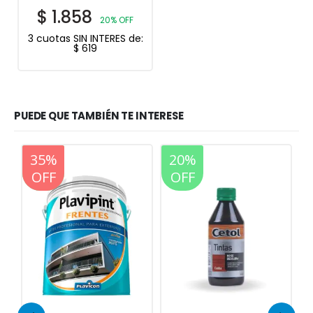
$
1.858
20% OFF
3 cuotas SIN INTERES de:
$
619
PUEDE QUE TAMBIÉN TE INTERESE
20%
35%
20%
OFF
OFF
OFF