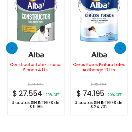
Constructor Latex Interior
Cielos Rasos Pintura Latex
Blanco 4 Lts.
Antihongo 10 Lts.
$
34.443
$
92.744
$
27.554
$
74.195
20% OFF
20% OFF
3 cuotas SIN INTERES de:
3 cuotas SIN INTERES de:
$
9.185
$
24.732