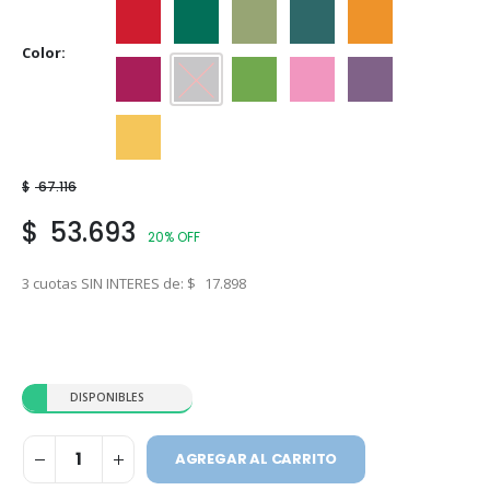
Ceibo
Ciboilette
Cipres
Eucaliptus
Guarana
Color
Guinda
Hematita
Manzana
Rosa Mosqueta
Sauco
Vainilla
$
67.116
$
53.693
20% OFF
3 cuotas SIN INTERES de:
$
17.898
DISPONIBLES
AGREGAR AL CARRITO