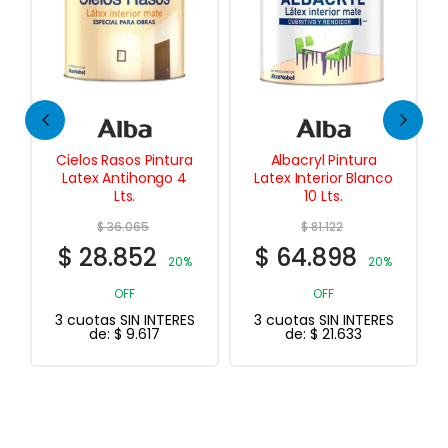
Cielos Rasos Pintura
Albacryl Pintura
Latex Antihongo 4
Latex Interior Blanco
Lts.
10 Lts.
$
36.065
$
81.122
$
28.852
$
64.898
20%
20%
OFF
OFF
3 cuotas SIN INTERES
3 cuotas SIN INTERES
de:
$
9.617
de:
$
21.633