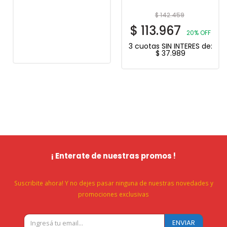
$
142.459
$
113.967
20% OFF
3 cuotas SIN INTERES de:
$
37.989
¡ Enterate de nuestras promos !
Suscribite ahora! Y no dejes pasar ninguna de nuestras novedades y
promociones exclusivas