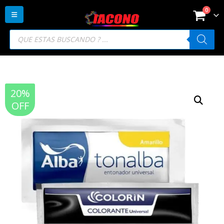
0
Búsqueda
de
productos
20%
OFF