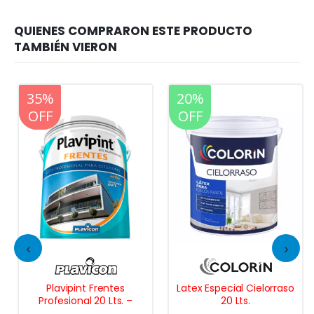
20%
35%
20%
OFF
OFF
OFF
Plavipint Frentes
Latex Especial Cielorraso
Profesional 20 Lts. –
20 Lts.