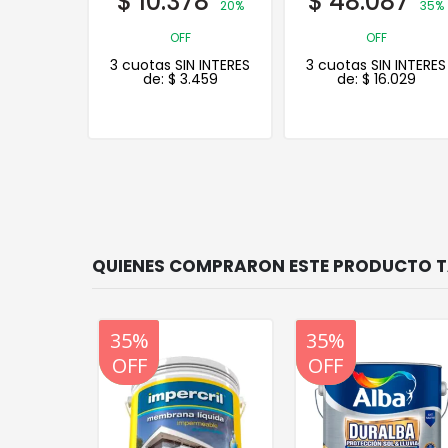
1
$
10.378
$
48.087
20%
20%
35%
OFF
OFF
 INTERES
3 cuotas SIN INTERES
3 cuotas SIN INTERES
.700
de:
$
3.459
de:
$
16.029
20%
35%
20%
OFF
OFF
OFF