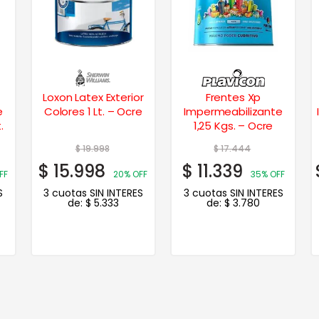
r
Frentes Xp
Titanio Pro Frentes
e
Impermeabilizante
Impermeabilizante 20
1,25 Kgs. – Ocre
Lts.
$
17.444
$
218.685
$
11.339
$
142.145
FF
35% OFF
35% OFF
S
3 cuotas SIN INTERES
3 cuotas SIN INTERES
de:
$
3.780
de:
$
47.382