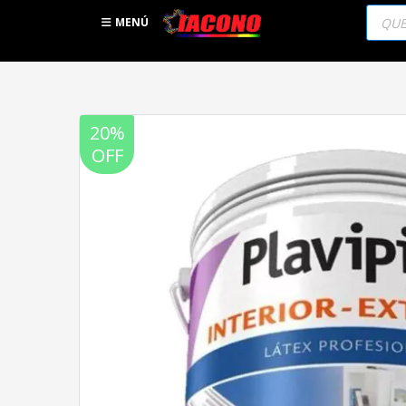
Búsqu
de
MENÚ
produc
20%
OFF