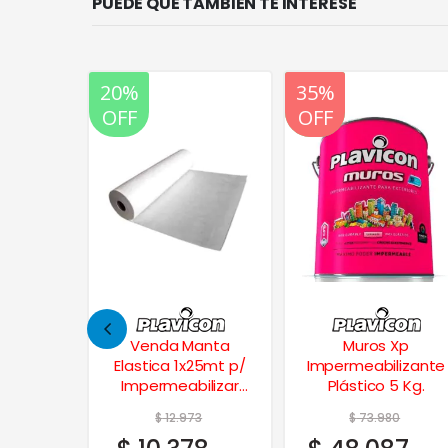
PUEDE QUE TAMBIÉN TE INTERESE
20%
20%
35%
OFF
OFF
OFF
alance
Venda Manta
Muros Xp
atinado
Elastica 1x25mt p/
Impermeabilizante
anco 4
Impermeabilizar
Plástico 5 Kg.
Multimarca
26
$
12.973
$
73.980