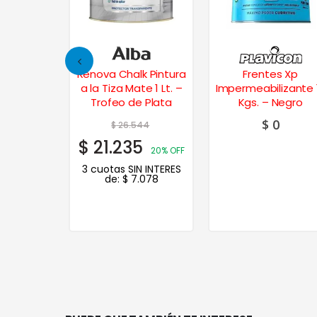
k Pintura
Frentes Xp
Pintura p/ Pisos Lat
te 1 Lt. –
Impermeabilizante 12
Mate 1 Lt. – Negro
e Plata
Kgs. – Negro
$
0
44
$
22.930
5
$
18.344
20% OFF
20% O
N INTERES
3 cuotas SIN INTERE
.078
de:
$
6.115