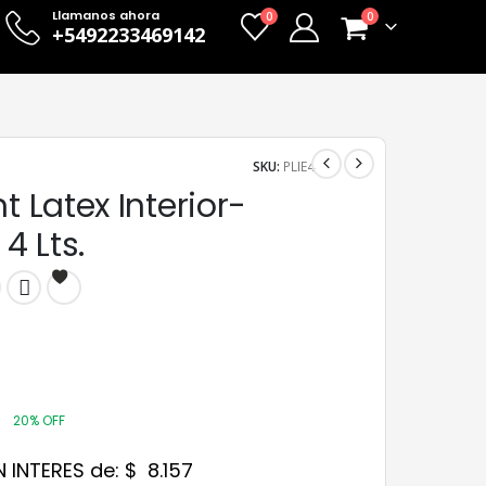
Llamanos ahora
0
0
+5492233469142
SKU:
PLIE4
nt Latex Interior-
 4 Lts.
0
20% OFF
N INTERES de:
$
8.157