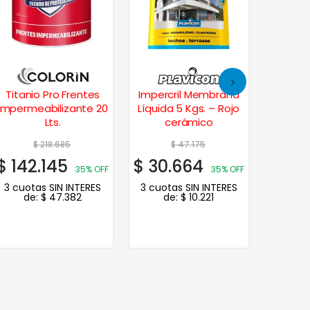
Impercril Membrana
Frentes Xp
Dur
Líquida 5 Kgs. – Rojo
Impermeabilizante
Imper
cerámico
1,25 Kgs. – Negro
Frentes 
$
47.175
$
17.444
$
$
30.664
$
11.339
$
10
35% OFF
35% OFF
3 cuotas SIN INTERES
3 cuotas SIN INTERES
de:
$
10.221
de:
$
3.780
3 cuot
de