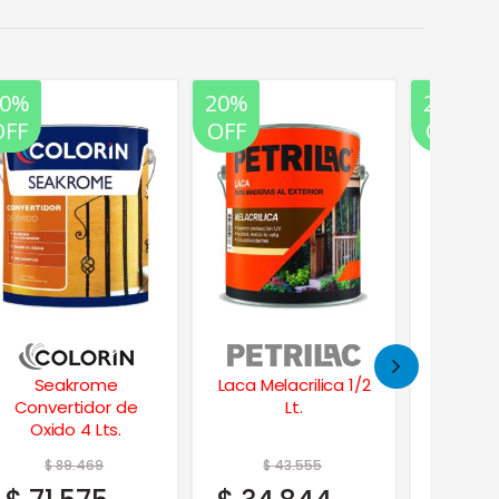
20%
20%
20%
OFF
OFF
OFF
Seakrome
Laca Melacrilica 1/2
Satin
Convertidor de
Lt.
Esmalt
Oxido 4 Lts.
Al Agu
$
89.469
$
43.555
$
1