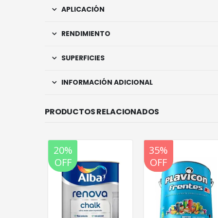
APLICACIÓN
RENDIMIENTO
SUPERFICIES
INFORMACIÓN ADICIONAL
PRODUCTOS RELACIONADOS
20%
35%
20%
OFF
OFF
OFF