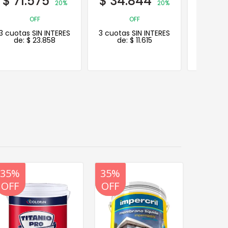
$
71.575
$
34.844
$
86
20%
20%
OFF
OFF
3 cuotas SIN INTERES
3 cuotas SIN INTERES
3 cuotas
de:
$
23.858
de:
$
11.615
de:
20%
35%
20%
35%
20%
35%
OFF
OFF
OFF
OFF
OFF
OFF