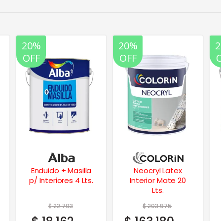
20%
20%
OFF
OFF
Enduido + Masilla
Neocryl Latex
p/ Interiores 4 Lts.
Interior Mate 20
Lts.
$
22.703
$
203.975