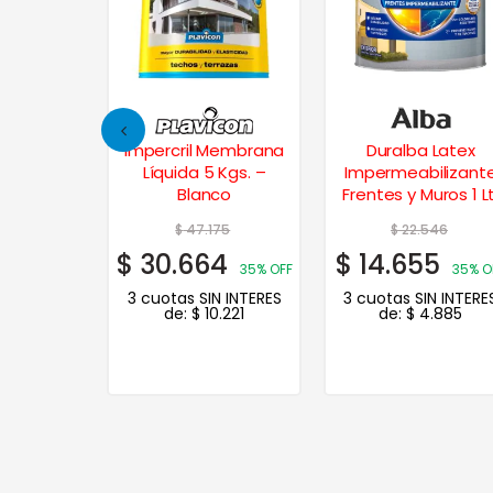
Membrana
Duralba Latex
Loxon Latex Exterio
 Kgs. –
Impermeabilizante
Colores 1 Lt. – Ocr
co
Frentes y Muros 1 Lt.
75
$
22.546
$
19.998
4
$
14.655
$
15.998
35% OFF
35% OFF
20% O
N INTERES
3 cuotas SIN INTERES
3 cuotas SIN INTERE
.221
de:
$
4.885
de:
$
5.333