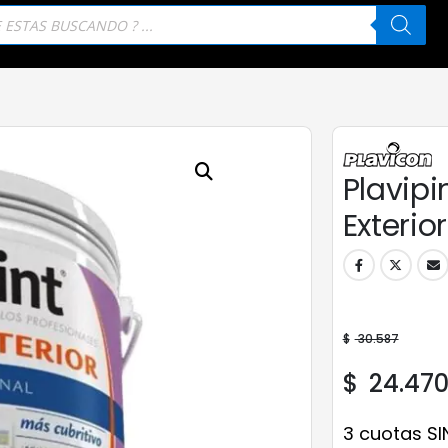
eda
tos
Plavipi
Exterior
$
30.587
$
24.47
3 cuotas SI