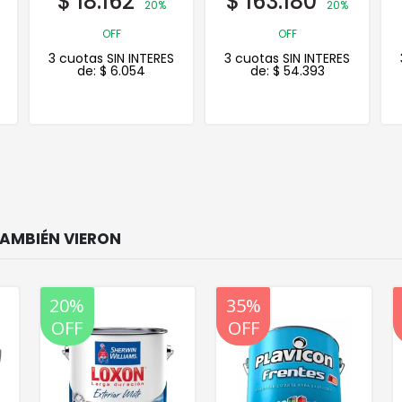
$
18.162
$
163.180
20%
20%
OFF
OFF
3 cuotas SIN INTERES
3 cuotas SIN INTERES
de:
$
6.054
de:
$
54.393
20%
35%
20%
35%
OFF
OFF
OFF
OFF