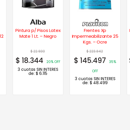
ex
Frentes Xp
Pintura p/ Pisos Latex
Impermeabilizante 25
Mate 4 Lts.
Kgs. – Ocre
$
223.842
$
73.587
$
145.497
$
58.870
FF
35%
20% OFF
S
3 cuotas SIN INTERES
OFF
de:
$
19.623
3 cuotas SIN INTERES
de:
$
48.499