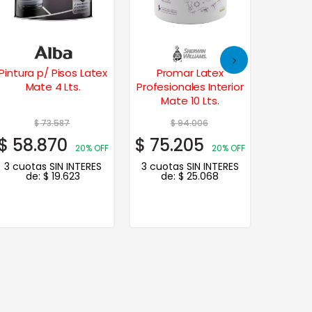
Promar Latex
Entonador Universal
Const
Profesionales Interior
Para Pintura 30cc –
Interio
Mate 10 Lts.
Verde Claro
$
94.006
$
2.509
$
$
75.205
$
2.007
$
27.
20% OFF
20% OFF
3 cuotas SIN INTERES
3 cuotas SIN INTERES
3 cuot
de:
$
25.068
de:
$
669
d