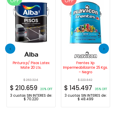
OFF
OFF
OFF
Pintura p/ Pisos Latex
Frentes Xp
Mate 20 Lts.
Impermeabilizante 25 Kgs.
– Negro
$
263.324
$
223.842
$
210.659
$
145.497
20% OFF
35% OFF
3 cuotas SIN INTERES de:
3 cuotas SIN INTERES de:
$
70.220
$
48.499