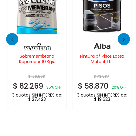
Sobremembrana
Pintura p/ Pisos Latex
Reparador 10 Kgs.
Mate 4 Lts.
$
126.568
$
73.587
$
82.269
$
58.870
35% OFF
20% OFF
3 cuotas SIN INTERES de:
3 cuotas SIN INTERES de:
$
27.423
$
19.623