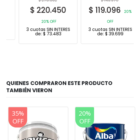
$
275.562
$
148.870
$
220.450
$
119.096
20%
20% OFF
OFF
3 cuotas SIN INTERES
3 cuotas SIN INTERES
de:
$
73.483
de:
$
39.699
20%
35%
20%
OFF
OFF
OFF