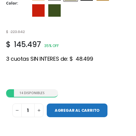
Color
Rojo cerámico
Verde Foresta
$
223.842
$
145.497
35% OFF
3 cuotas SIN INTERES de:
$
48.499
14 DISPONIBLES
AGREGAR AL CARRITO