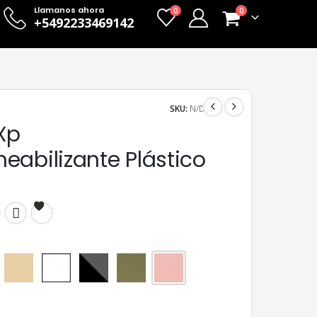
Llamanos ahora
0
0
+5492233469142
SKU:
N/D
Xp
eabilizante Plástico
Beige
Blanco
Gris Acero
Gris cemento
Rojo cerámico