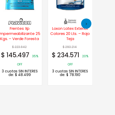
Frentes Xp
Loxon Latex Exterior
Fr
Impermeabilizante 25
Colores 20 Lts. – Rojo
Imperme
Kgs. – Verde Foresta
Teja
Kgs. –
$
223.842
$
293.214
$
145.497
$
234.571
$
79.
35%
20%
3 cuot
OFF
OFF
de
3 cuotas SIN INTERES
3 cuotas SIN INTERES
de:
$
48.499
de:
$
78.190