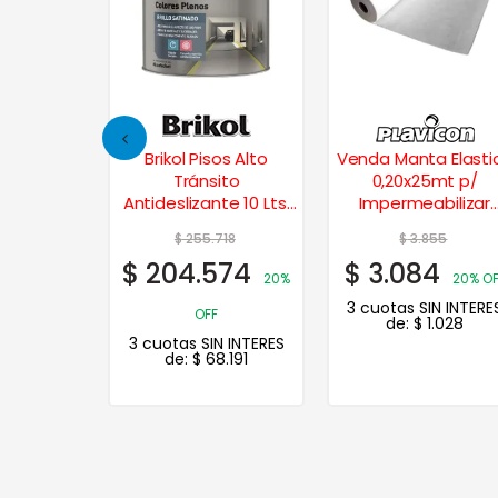
 Exterior
Brikol Pisos Alto
Venda Manta Elasti
1 Lt.
Tránsito
0,20x25mt p/
Antideslizante 10 Lts.
Impermeabilizar
– Rojo
Multimarca
98
$
255.718
$
3.855
8
$
204.574
$
3.084
20% OFF
20%
20% OF
N INTERES
3 cuotas SIN INTERE
OFF
.333
de:
$
1.028
3 cuotas SIN INTERES
de:
$
68.191