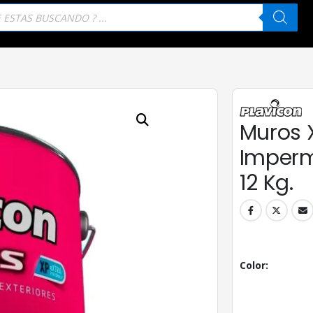
eda
tos
Muros 
Imperm
12 Kg.
Color