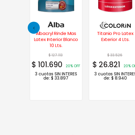
o Frentes
Albacryl Rinde Mas
Titanio Pro Latex
izante 10
Latex Interior Blanco
Exterior 4 Lts.
.
10 Lts.
393
$
127.113
$
33.526
5
$
101.690
$
26.821
35% OFF
20% OFF
20% O
N INTERES
3 cuotas SIN INTERES
3 cuotas SIN INTERE
.135
de:
$
33.897
de:
$
8.940