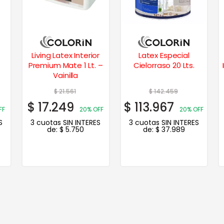
Living Latex Interior
Latex Especial
Premium Mate 1 Lt. –
Cielorraso 20 Lts.
Vainilla
$
21.561
$
142.459
$
17.249
$
113.967
FF
20% OFF
20% OFF
S
3 cuotas SIN INTERES
3 cuotas SIN INTERES
de:
$
5.750
de:
$
37.989