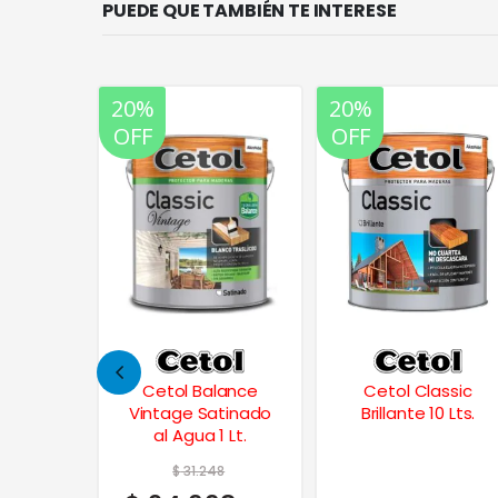
PUEDE QUE TAMBIÉN TE INTERESE
20%
20%
OFF
OFF
lance
Cetol Classic
Plastilux – Polilak
atinado
Brillante 10 Lts.
Revestimiento UV 1
 Lt.
Lt.
8
$
37.068