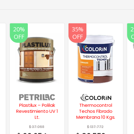
20%
35%
20%
OFF
OFF
OFF
Thermocontrol
Vitrolux Esmalte
Techos Fibrado
Sintetico Negro
Membrana 10 Kgs.
Brillante 1/4 Lt.
$
137.772
$
10.616