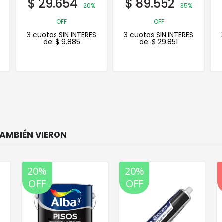
$
89.552
$
8.493
35%
20%
OFF
OFF
3 cuotas SIN INTERES
3 cuotas SIN INTERES
de:
$
29.851
de:
$
2.831
20%
20%
OFF
OFF