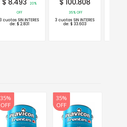
$
100.808
$
11.339
$
24
35%
35% OFF
OFF
3 cuotas SIN INTERES
3 cuotas SIN INTERES
3 cuotas
de:
$
33.603
de:
$
3.780
de
20%
35%
20%
35%
20%
OFF
OFF
OFF
OFF
OFF