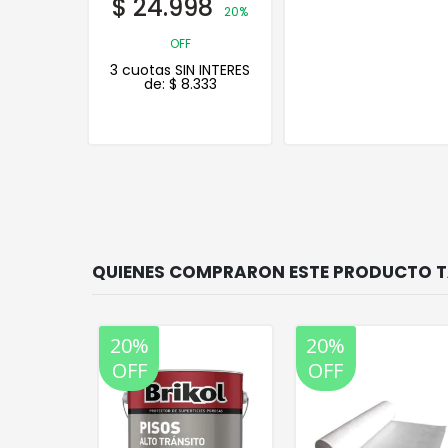
98
$
29.654
20%
20%
OFF
 INTERES
3 cuotas SIN INTERES
333
de:
$
9.885
20%
20%
OFF
OFF