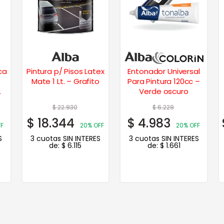
ca
Pintura p/ Pisos Latex
Entonador Universal
Mate 1 Lt. – Grafito
Para Pintura 120cc –
Verde oscuro
$
22.930
$
6.229
$
18.344
$
4.983
F
20% OFF
20% OFF
S
3 cuotas SIN INTERES
3 cuotas SIN INTERES
de:
$
6.115
de:
$
1.661