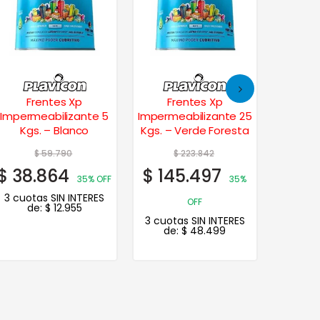
Frentes Xp
Frentes Xp
Living 
Impermeabilizante 5
Impermeabilizante 25
Premiu
Kgs. – Blanco
Kgs. – Verde Foresta
$
59.790
$
223.842
$
38.864
$
145.497
$
17.
35% OFF
35%
3 cuotas SIN INTERES
3 cuot
OFF
de:
$
12.955
d
3 cuotas SIN INTERES
de:
$
48.499