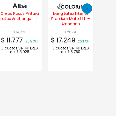
Living Latex Interior
Entonador Universal
Pintura
Premium Mate 1 Lt. –
Para Pintura 120cc –
Mate 4 
Arandano
Azul
$
21.561
$
6.229
$
17.249
$
4.983
$
58.
20% OFF
20% OFF
3 cuotas SIN INTERES
3 cuotas SIN INTERES
3 cuot
de:
$
5.750
de:
$
1.661
de