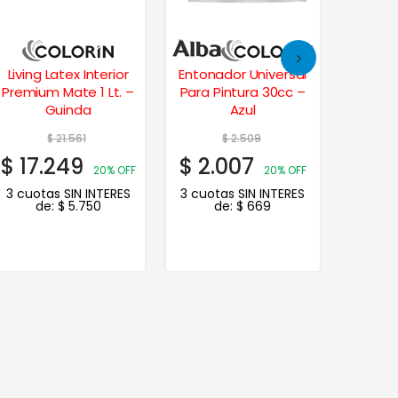
Entonador Universal
Albafrent Latex
Living 
Para Pintura 30cc –
Frentes Muros
Premium
Azul
Impermeabilizante 10
Rosa
Lts.
$
2.509
$
125.131
$
2.007
$
81.335
$
17.
20% OFF
35% OFF
3 cuotas SIN INTERES
3 cuotas SIN INTERES
3 cuot
de:
$
669
de:
$
27.112
d