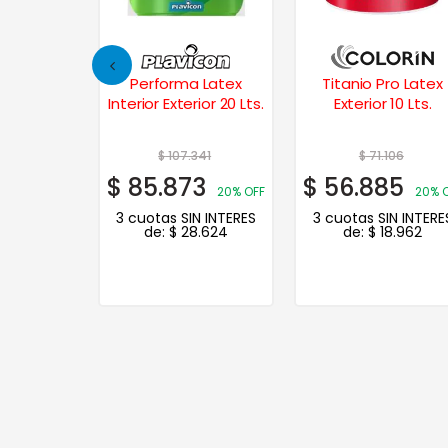
 Latex
Titanio Pro Latex
Titanio Pro Frente
ior 20 Lts.
Exterior 10 Lts.
Impermeabilizante 
Lts.
341
$
71.106
$
111.393
3
$
56.885
$
72.405
20% OFF
20% OFF
35% 
N INTERES
3 cuotas SIN INTERES
3 cuotas SIN INTERE
.624
de:
$
18.962
de:
$
24.135