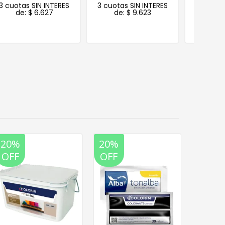
3 cuotas SIN INTERES
3 cuotas SIN INTERES
3 cuotas
de:
$
6.627
de:
$
9.623
de:
20%
20%
35%
20%
OFF
OFF
OFF
OFF