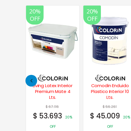
20%
20%
OFF
OFF
Latex
Living Latex Interior
Comodin Enduido
erior 20
Premium Mate 4
Plastico Interior 10
Lts.
Lts.
41
$
67.116
$
56.261
73
$
53.693
$
45.009
20%
20%
20%
OFF
OFF