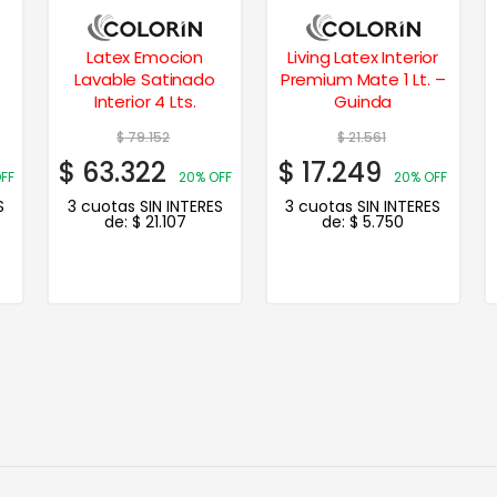
Living Latex Interior
Cielos Rasos Pintura
Premium Mate 1 Lt. –
Latex Antihongo 1 Lt.
Guinda
$
21.561
$
14.721
$
17.249
$
11.777
FF
20% OFF
20% OFF
S
3 cuotas SIN INTERES
3 cuotas SIN INTERES
de:
$
5.750
de:
$
3.926