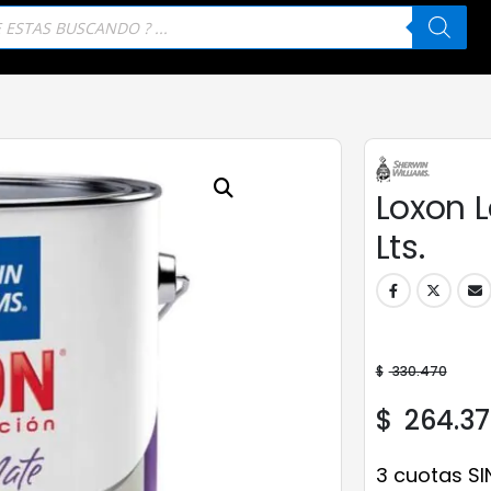
eda
tos
Loxon L
Lts.
$
330.470
$
264.37
3 cuotas SI