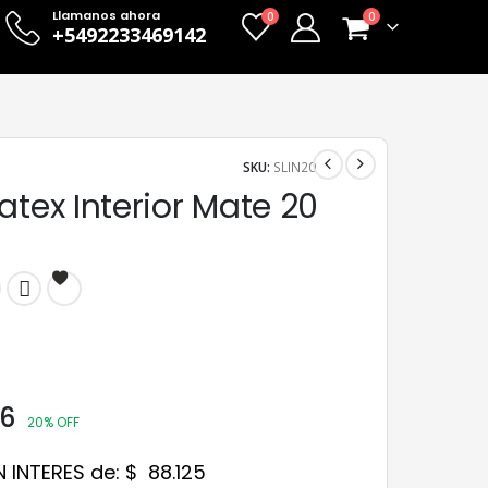
Llamanos ahora
0
0
+5492233469142
SKU:
SLIN20
atex Interior Mate 20
6
20% OFF
N INTERES de:
$
88.125