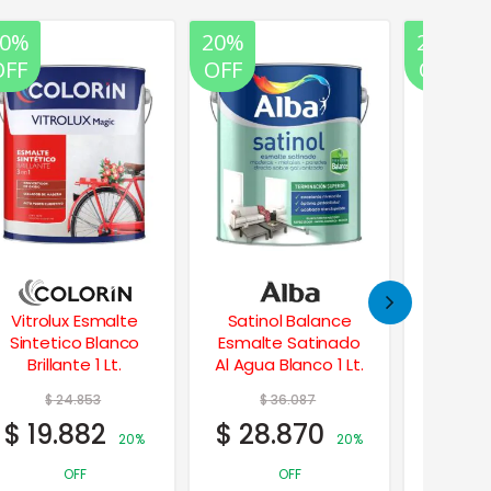
20%
20%
20%
OFF
OFF
OFF
Vitrolux Esmalte
Satinol Balance
Perfo
Sintetico Blanco
Esmalte Satinado
Interior
Brillante 1 Lt.
Al Agua Blanco 1 Lt.
$
24.853
$
36.087
$
1
$
19.882
$
28.870
$
85
20%
20%
OFF
OFF