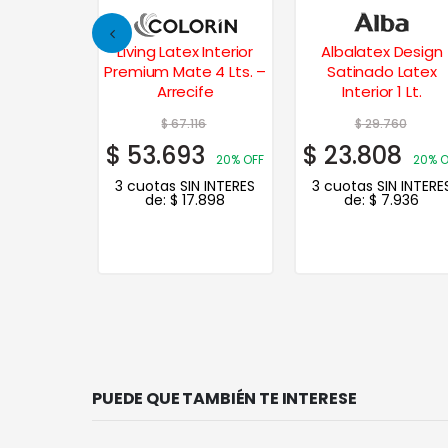
 Interior
Albalatex Design
Latex Emocion
e 4 Lts. –
Satinado Latex
Lavable Satinado
ife
Interior 1 Lt.
Interior 4 Lts.
16
$
29.760
$
79.152
3
$
23.808
$
63.322
20% OFF
20% OFF
20% O
N INTERES
3 cuotas SIN INTERES
3 cuotas SIN INTERE
.898
de:
$
7.936
de:
$
21.107
PUEDE QUE TAMBIÉN TE INTERESE