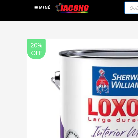
Búsqu
de
MENÚ
produc
20%
OFF