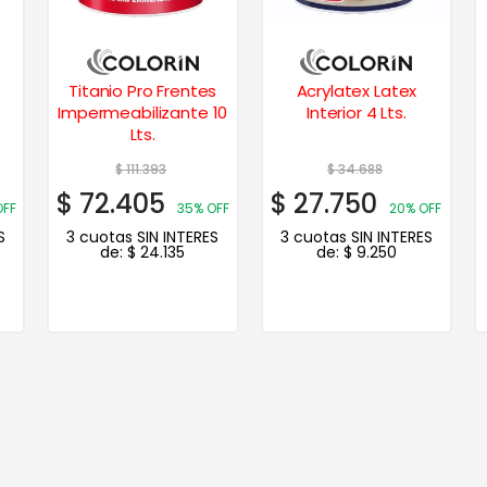
s
Acrylatex Latex
Living Latex Interior
10
Interior 4 Lts.
Premium Mate 1 Lt. –
Guinda
$
34.688
$
21.561
$
27.750
$
17.249
OFF
20% OFF
20% OFF
S
3 cuotas SIN INTERES
3 cuotas SIN INTERES
de:
$
9.250
de:
$
5.750