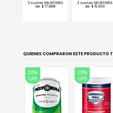
 INTERES
3 cuotas SIN INTERES
3 cuotas SIN INTERES
.624
de:
$
17.898
de:
$
15.003
20%
20%
35%
OFF
OFF
OFF