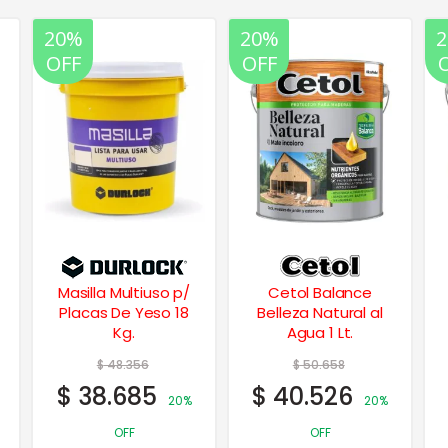
20%
20%
OFF
OFF
Masilla Multiuso p/
Cetol Balance
Placas De Yeso 18
Belleza Natural al
Kg.
Agua 1 Lt.
$
48.356
$
50.658
$
38.685
$
40.526
20%
20%
OFF
OFF