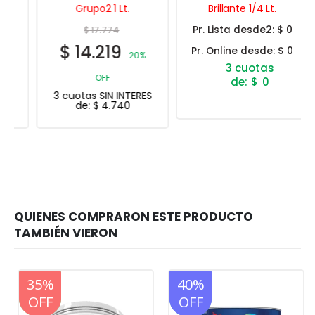
Grupo2 1 Lt.
Brillante 1/4 Lt.
Pr. Lista desde2:
$ 0
$
17.774
$
14.219
Pr. Online desde:
$ 0
20%
OFF
$
0
3 cuotas SIN INTERES
de:
$
4.740
20%
35%
40%
20%
40%
OFF
OFF
OFF
OFF
OFF