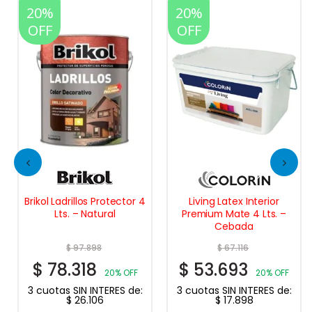
20%
20%
OFF
OFF
Brikol Ladrillos Protector 4
Living Latex Interior
Lts. – Natural
Premium Mate 4 Lts. –
Cebada
$
97.898
$
67.116
$
78.318
$
53.693
20% OFF
20% OFF
3 cuotas SIN INTERES de:
3 cuotas SIN INTERES de:
$
26.106
$
17.898