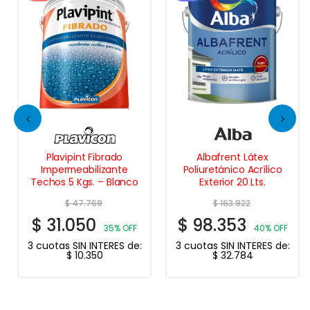
Plavipint Fibrado
Albafrent Látex
Impermeabilizante
Poliuretánico Acrílico
Techos 5 Kgs. – Blanco
Exterior 20 Lts.
$
47.769
$
163.922
$
31.050
$
98.353
35% OFF
40% OFF
3 cuotas SIN INTERES de:
3 cuotas SIN INTERES de:
$
10.350
$
32.784