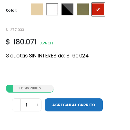
Color
Beige
Blanco
Gris Acero
Gris cemento
Rojo cerámico
$
277.033
$
180.071
35% OFF
3 cuotas SIN INTERES de:
$
60.024
3 DISPONIBLES
AGREGAR AL CARRITO