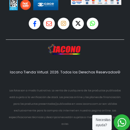
Iacono Tienda Virtual. 2026. Todos los Derechos Reservados©
Las fotos son a modo ilustrativo. La venta de cualquiera de los productos publicados
está sujeta a la verificación de stock. Los precios online y los planes de financiación
para los productos presentados/publicados en www.iacono.com.ar son válidos
exclusivamente para la compra vía internet en nuestra pagina online. Las
especificaciones técnicas y descripciones están sujetas a modificaciones sin previo
Necesitas
aviso.
ayuda?