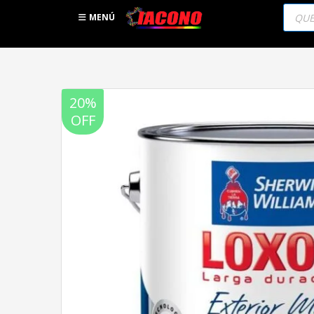
Búsqu
de
MENÚ
produc
20%
OFF