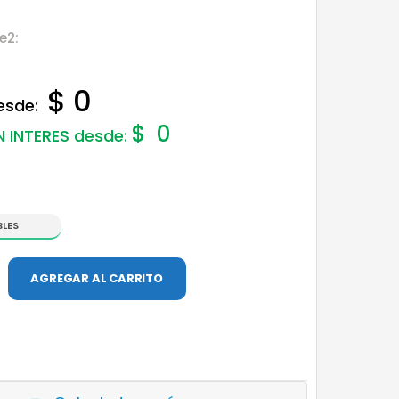
e2:
$ 0
desde:
$
0
N INTERES desde:
BLES
AGREGAR AL CARRITO