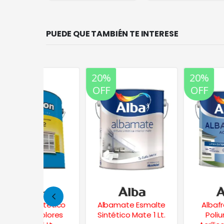
PUEDE QUE TAMBIÉN TE INTERESE
20%
20%
OFF
OFF
ntético
Albamate Esmalte
Albafrent Látex
Colores
Sintético Mate 1 Lt.
Poliuretánico