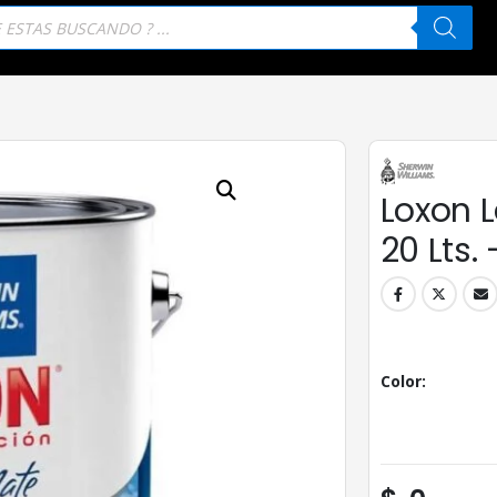
eda
tos
Loxon L
20 Lts.
Color