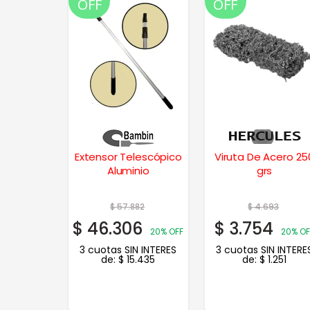
OFF
OFF
Extensor Telescópico
Viruta De Acero 25
Aluminio
grs
$
57.882
$
4.693
$
46.306
$
3.754
20% OFF
20% OF
3 cuotas SIN INTERES
3 cuotas SIN INTERE
de:
$
15.435
de:
$
1.251