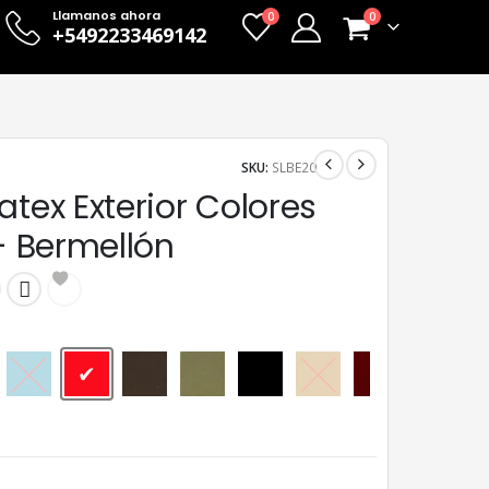
Llamanos ahora
0
0
+5492233469142
SKU:
SLBE20
atex Exterior Colores
 - Bermellón
Azul Traful
Bermellón
Café
Gris cemento
Negro ébano
Ocre
Rojo Borgoña
Rojo Te