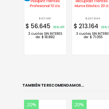
k Pintura
Plavipint Frentes
Recuplast Frentes 
te 1 Lt. –
Profesional 10 Lts.
Muros Elástico 20 Lt
n Féliz
44
$
87.146
$
327.944
5
$
56.645
$
213.164
20% OFF
35% OFF
35% 
N INTERES
3 cuotas SIN INTERES
3 cuotas SIN INTERE
.078
de:
$
18.882
de:
$
71.055
TAMBIÉN TE RECOMENDAMOS…
20%
20%