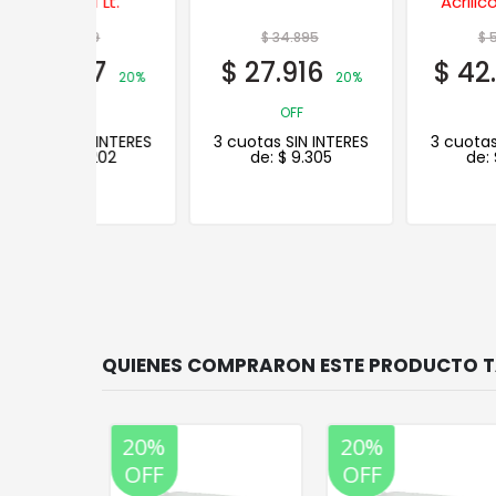
 Lt.
Acrílico Exterior 4
Lts.
59
$
34.895
$
52.907
7
$
27.916
$
42.326
20%
20%
20%
OFF
OFF
 INTERES
3 cuotas SIN INTERES
3 cuotas SIN INTERES
202
de:
$
9.305
de:
$
14.109
20%
20%
OFF
OFF