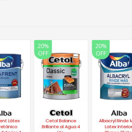
20%
20%
OFF
OFF
Cetol Balance
Albacryl Rinde Mas
Brillante al Agua 4
Latex Interior