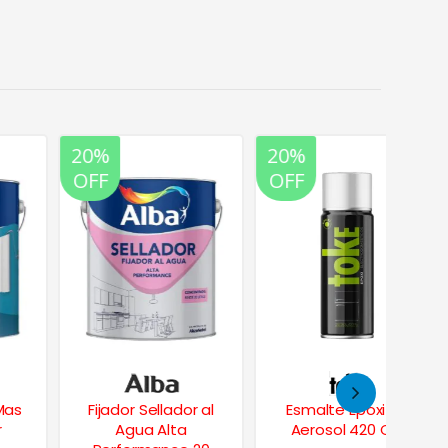
20%
20%
20%
OFF
OFF
OFF
Fijador Sellador al
Esmalte Epoxi en
Esmalt
Agua Alta
Aerosol 420 Cc.
Brilla