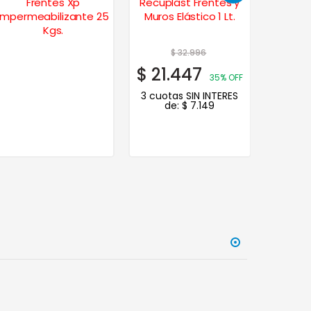
Frentes Xp
Recuplast Frentes y
Albalat
Impermeabilizante 25
Muros Elástico 1 Lt.
Lavable
Kgs.
$
32.996
$
$
21.447
$
22
35% OFF
3 cuotas SIN INTERES
de:
$
7.149
3 cuot
de