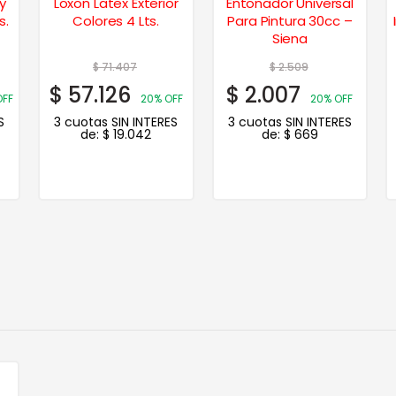
y
Loxon Latex Exterior
Entonador Universal
s.
Colores 4 Lts.
Para Pintura 30cc –
Siena
$
71.407
$
2.509
$
57.126
$
2.007
OFF
20% OFF
20% OFF
S
3 cuotas SIN INTERES
3 cuotas SIN INTERES
de:
$
19.042
de:
$
669