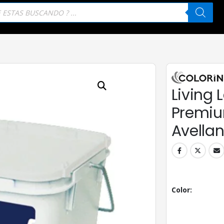
eda
tos
Living L
Premiu
Avella
Color