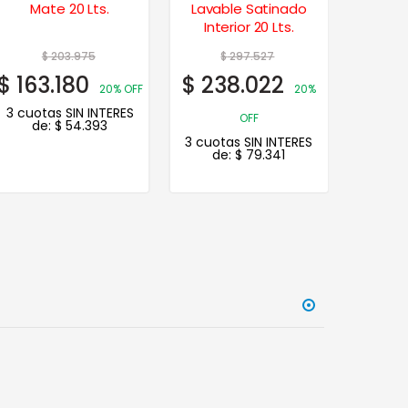
Mate 20 Lts.
Lavable Satinado
Muros E
Interior 20 Lts.
$
203.975
$
297.527
$
163.180
$
238.022
$
57.
20% OFF
20%
3 cuotas SIN INTERES
3 cuot
OFF
de:
$
54.393
d
3 cuotas SIN INTERES
de:
$
79.341