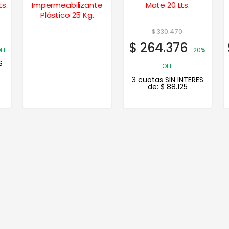
s.
Impermeabilizante
Mate 20 Lts.
Plástico 25 Kg.
$
330.470
$
264.376
FF
20%
S
OFF
3 cuotas SIN INTERES
de:
$
88.125