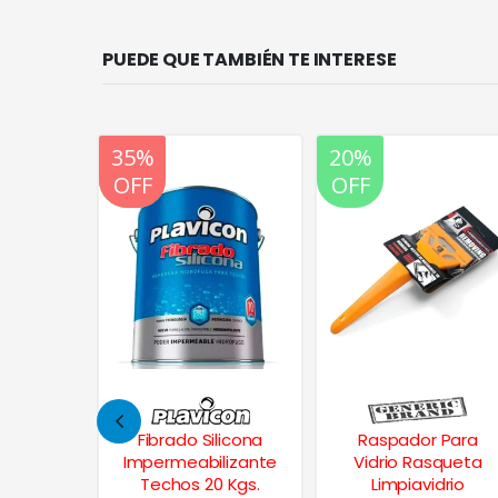
PUEDE QUE TAMBIÉN TE INTERESE
20%
20%
35%
OFF
OFF
OFF
licona
Raspador Para
Thermocontrol Flex
lizante
Vidrio Rasqueta
Frentes y Muros
 Kgs.
Limpiavidrio
Elástico 10 Lts.