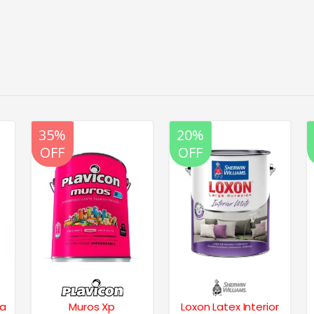
20%
35%
20%
OFF
OFF
OFF
ra
Muros Xp
Loxon Latex Interior