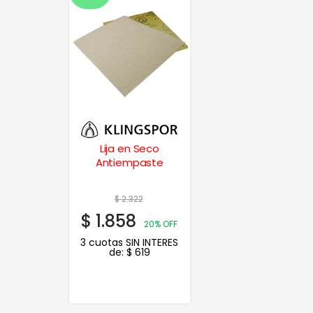
Lija en Seco
Antiempaste
$
2.322
$
1.858
20% OFF
3 cuotas SIN INTERES
de:
$
619