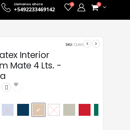
Llamanos ahora
0
0
+5492233469142
SKU:
CLAV4
atex Interior
m Mate 4 Lts. -
na
Arandano
Arrecife
Avellana
Blanco
Cebada
Ceibo
Ciboilette
Cipres