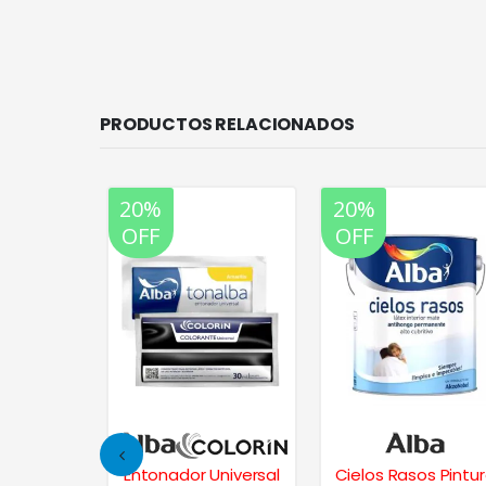
PRODUCTOS RELACIONADOS
20%
20%
OFF
OFF
 Interior
Entonador Universal
Cielos Rasos Pintu