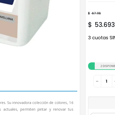
$
67.116
$
53.693
3 cuotas SI
2 DISPONI
res. Su innovadora colección de colores, 16
s actuales, permiten pintar y renovar tus