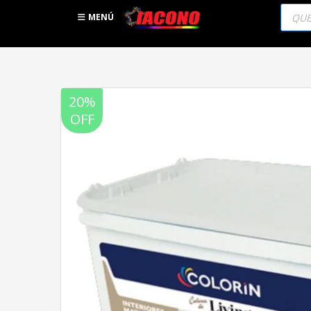
Búsqu
de
MENÚ
produc
20%
OFF