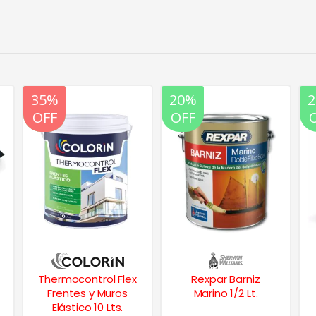
20%
20%
OFF
OFF
Rexpar Barniz
Masilla Multiuso p/
Marino 1/2 Lt.
Placas De Yeso 32
Kg.