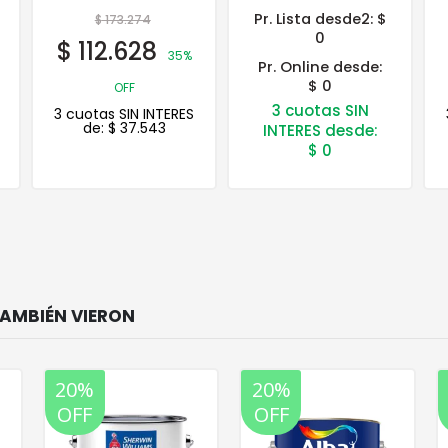
Pr. Lista desde2:
$
$
74.364
0
$
59.491
20%
Pr. Online desde:
$ 0
OFF
3 cuotas SIN
3 cuotas SIN INTERES
de:
$
19.830
INTERES desde:
$
0
20%
20%
OFF
OFF