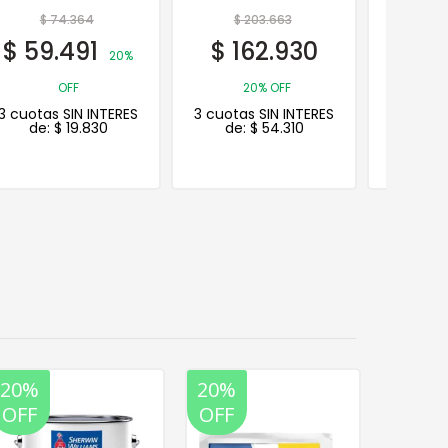
$
203.663
$
11.648
$
162.930
$
9.318
20% OFF
3 cuotas SIN INTERES
20% OFF
de:
$
3.106
3 cuotas SIN INTERES
de:
$
54.310
20%
20%
20%
35%
OFF
OFF
OFF
OFF