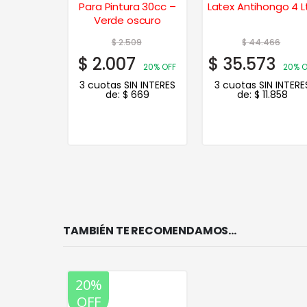
e 4 Lts. –
Para Pintura 30cc –
Latex Antihongo 4 Lt
co
Verde oscuro
16
$
2.509
$
44.466
3
$
2.007
$
35.573
20% OFF
20% OFF
20% O
N INTERES
3 cuotas SIN INTERES
3 cuotas SIN INTERE
.898
de:
$
669
de:
$
11.858
TAMBIÉN TE RECOMENDAMOS…
20%
OFF