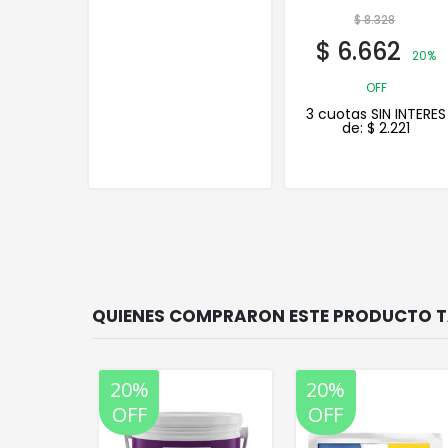
$
8.328
$
173.274
$
6.662
$
112.628
20%
35%
OFF
OFF
3 cuotas SIN INTERES
3 cuotas SIN INTERES
de:
$
2.221
de:
$
37.543
20%
20%
OFF
OFF