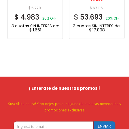
$
6.229
$
67.116
$
4.983
$
53.693
20% OFF
20% OFF
3 cuotas SIN INTERES de:
3 cuotas SIN INTERES de:
$
1.661
$
17.898
¡ Enterate de nuestras promos !
Suscribite ahora! Y no dejes pasar ninguna de nuestras novedades y
promociones exclusivas