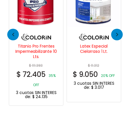
Latex Especial
Muros Xp
Cielorraso 1 Lt.
Impermeabilizante
Plástico 12 Kg.
$
11.312
$
9.050
20% OFF
3 cuotas SIN INTERES
de:
$
3.017