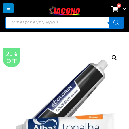
0
Búsqueda
de
productos
20%
OFF