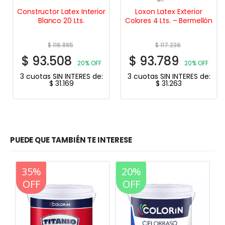
Constructor Latex Interior
Loxon Latex Exterior
Blanco 20 Lts.
Colores 4 Lts. – Bermellón
$
116.885
$
117.236
$
93.508
$
93.789
20% OFF
20% OFF
3 cuotas SIN INTERES de:
3 cuotas SIN INTERES de:
$
31.169
$
31.263
PUEDE QUE TAMBIÉN TE INTERESE
20%
20%
35%
OFF
OFF
OFF