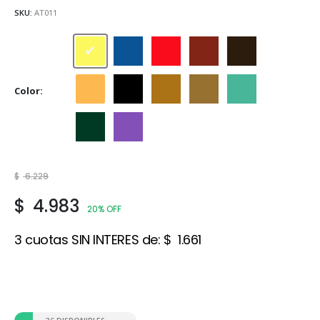
SKU:
AT011
Amarillo
Azul
Bermellón
Cedro
Marrón
Color
Naranja
Negro
Ocre
Siena
Verde Claro
Verde oscuro
Violeta
$
6.229
$
4.983
20% OFF
3 cuotas SIN INTERES de:
$
1.661