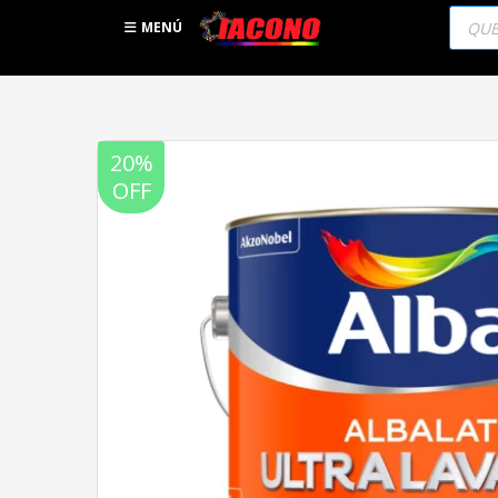
Búsqu
de
MENÚ
produc
20%
OFF