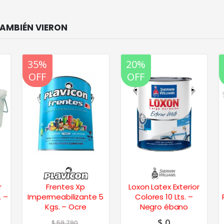
20%
35%
20%
OFF
OFF
OFF
r
Frentes Xp
Loxon Latex Exterior
. –
Impermeabilizante 5
Colores 10 Lts. –
Kgs. – Ocre
Negro ébano
$
0
$
59.790