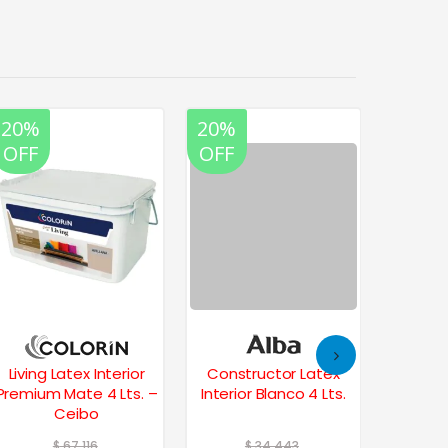
20%
20%
20%
35%
OFF
OFF
OFF
OFF
Living Latex Interior
Constructor Latex
Plavi
Premium Mate 4 Lts. –
Interior Blanco 4 Lts.
Profesi
Ceibo
$
67.116
$
34.443