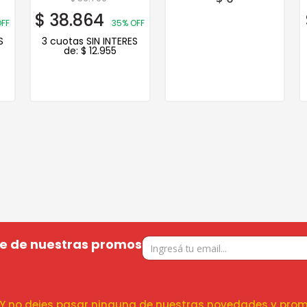
$
38.864
FF
35% OFF
S
3 cuotas SIN INTERES
de:
$
12.955
te de nuestras promos
! Y no dejes pasar ninguna de nuestras novedades y prom