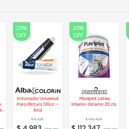
20%
20%
OFF
OFF
Entonador Universal
Plavipint Latex
e
Para Pintura 120cc –
Interior-Exterior 20 Lts.
is
Azul
$
6.229
$
140.434
$
4.983
$
112.347