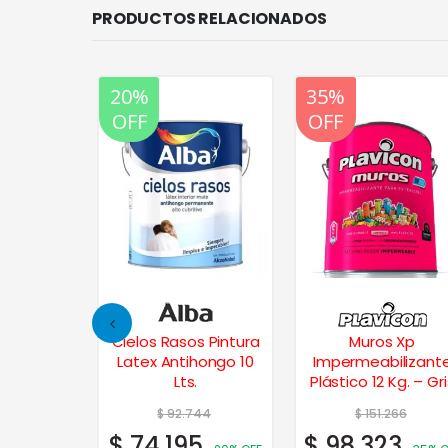
PRODUCTOS RELACIONADOS
20%
20%
35%
OFF
OFF
OFF
k Pintura
Cielos Rasos Pintura
Muros Xp
te 1 Lt. –
Latex Antihongo 10
Impermeabilizant
e Plata
Lts.
Plástico 12 Kg. – Gr
Acero
44
$
92.744
$
151.266
5
$
74.195
$
98.323