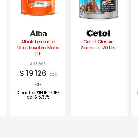
Cetol Classic
Satinol Balance
Satinado 20 Lts.
Esmalte Satinado
Al Agua Blanco 1 Lt.
$
36.087
$
28.870
20%
OFF
3 cuotas SIN INTERES
de:
$
9.623