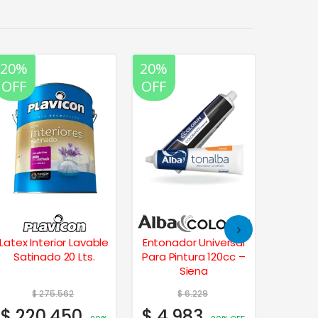
20%
20%
20%
35%
OFF
OFF
OFF
OFF
Latex Interior Lavable
Entonador Universal
Plavi
Satinado 20 Lts.
Para Pintura 120cc –
Profe
Siena
$
275.562
$
6.229
$
220.450
$
4.983
$
6.