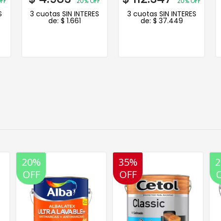
FF
20% OFF
20% OFF
S
3 cuotas SIN INTERES
3 cuotas SIN INTERES
de:
$
1.661
de:
$
37.449
35%
20%
20%
OFF
OFF
OFF