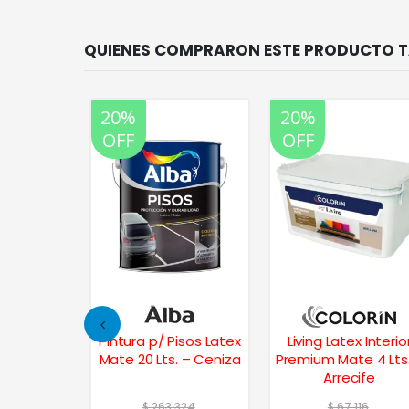
20%
20%
OFF
OFF
Frentes
Pintura p/ Pisos Latex
Living Latex Interio
 10 Lts.
Mate 20 Lts. – Ceniza
Premium Mate 4 Lts
Arrecife
46
$
263.324
$
67.116