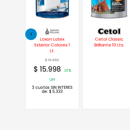
atex
Cetol Classic
Albalatex Latex
lores 1
Brillante 10 Lts.
Ultra Lavable Mate
1 Lt.
8
$
23.908
98
$
19.126
20%
20%
OFF
 INTERES
3 cuotas SIN INTERES
333
de:
$
6.375