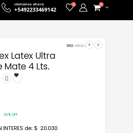
Llamanos ahora
0
0
+5492233469142
SKU:
AAUL4
ex Latex Ultra
 Mate 4 Lts.
9
20% OFF
N INTERES de:
$
20.030