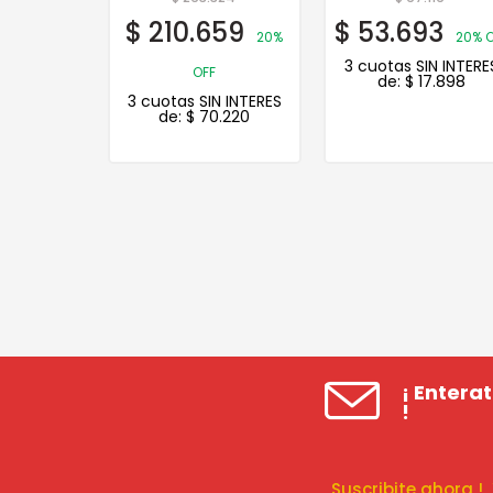
5
$
210.659
$
53.693
35% OFF
20%
20% O
N INTERES
3 cuotas SIN INTERE
OFF
.882
de:
$
17.898
3 cuotas SIN INTERES
de:
$
70.220
¡ Entera
!
Suscribite ahora 