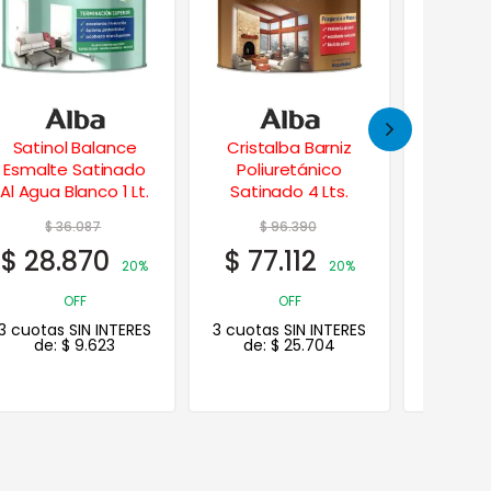
Cristalba Barniz
Fibrado
Lox
Poliuretánico
Impermeabilizante
Exterio
Satinado 4 Lts.
Techos 5 Kgs.
$
96.390
$
$
77.112
$
15
20%
OFF
3 cuotas SIN INTERES
3 cuotas
de:
$
25.704
de