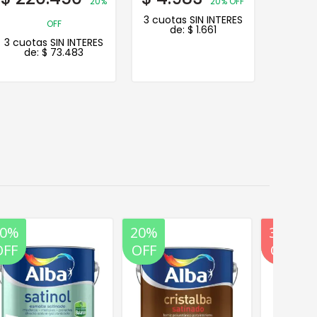
20%
20% OFF
3 cuotas SIN INTERES
3 cuot
OFF
de:
$
1.661
d
3 cuotas SIN INTERES
de:
$
73.483
20%
20%
35%
20%
OFF
OFF
OFF
OFF