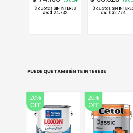
20% OFF
20% OFF
35% O
N INTERES
3 cuotas SIN INTERES
3 cuotas SIN INTERE
.078
de:
$
24.732
de:
$
32.774
PUEDE QUE TAMBIÉN TE INTERESE
20%
20%
OFF
OFF