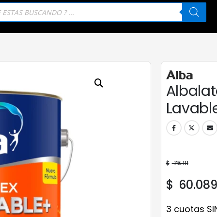
eda
tos
Albalat
Lavable
$
75.111
$
60.08
3 cuotas SI