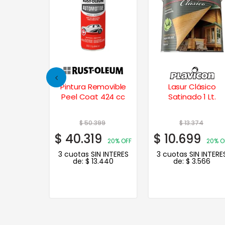
ica 1/2 Lt.
Pintura Removible
Lasur Clásico
nado
Peel Coat 424 cc
Satinado 1 Lt.
55
$
50.399
$
13.374
4
$
40.319
$
10.699
20% OFF
20% OFF
20% O
N INTERES
3 cuotas SIN INTERES
3 cuotas SIN INTERE
.615
de:
$
13.440
de:
$
3.566