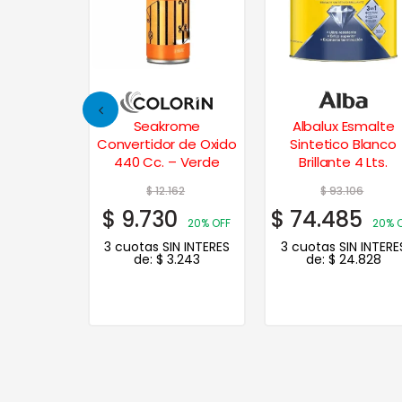
 Aerosol
Seakrome
Albalux Esmalte
 Marrón
Convertidor de Oxido
Sintetico Blanco
440 Cc. – Verde
Brillante 4 Lts.
01
$
12.162
$
93.106
1
$
9.730
$
74.485
20% OFF
20% OFF
20% 
N INTERES
3 cuotas SIN INTERES
3 cuotas SIN INTERE
.267
de:
$
3.243
de:
$
24.828