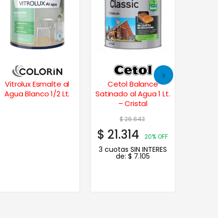
Vitrolux Esmalte al
Cetol Balance
Alba
Agua Blanco 1/2 Lt.
Satinado al Agua 1 Lt.
Sint
– Cristal
Bril
$
26.643
$
21.314
$
11.
20% OFF
3 cuotas SIN INTERES
3 cuot
de:
$
7.105
d