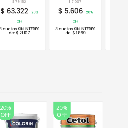
$
7.007
$
22.467
$
$
5.606
$
17.974
$
6.
20%
20%
OFF
OFF
3 cuotas SIN INTERES
3 cuotas SIN INTERES
3 cuotas
de:
$
1.869
de:
$
5.991
de
20%
20%
20%
OFF
OFF
OFF