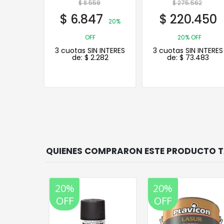
9
$
275.562
$
4.007
7
$
220.450
$
3.206
20%
20%
20% OFF
OFF
 INTERES
3 cuotas SIN INTERES
3 cuotas SIN INTERES
282
de:
$
73.483
de:
$
1.069
20%
20%
OFF
OFF