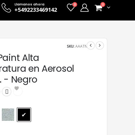
Llamanos ahora
0
0
+5492233469142
SKU:
AAATN
aint Alta
atura en Aerosol
. - Negro
Aluminio
Negro