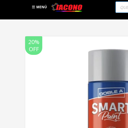
Búsqu
de
MENÚ
produc
20%
OFF