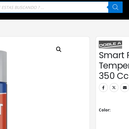
eda
tos
Smart P
Temper
350 Cc
Color