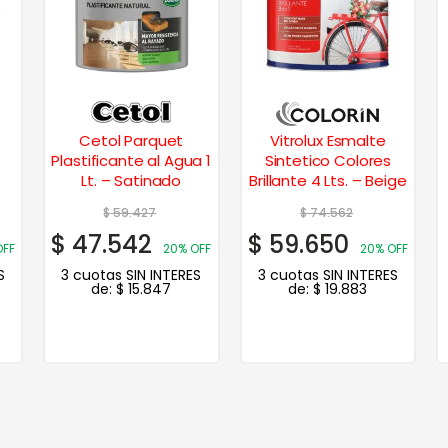
Cetol Parquet
Vitrolux Esmalte
Plastificante al Agua 1
Sintetico Colores
Lt. – Satinado
Brillante 4 Lts. – Beige
$
59.427
$
74.562
$
47.542
$
59.650
OFF
20% OFF
20% OFF
S
3 cuotas SIN INTERES
3 cuotas SIN INTERES
de:
$
15.847
de:
$
19.883