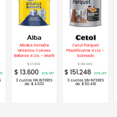
Albalux Esmalte
Cetol Parquet
Sintetico Colores
Plastificante 4 Lts. –
Brillante 4 Lts. – Marfil
Satinado
$
17.000
$
189.060
$
13.600
$
151.248
FF
20% OFF
20% OFF
S
3 cuotas SIN INTERES
3 cuotas SIN INTERES
de:
$
4.533
de:
$
50.416