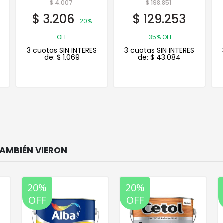
$
198.851
$
79.152
$
129.253
$
63.322
20%
35% OFF
OFF
3 cuotas SIN INTERES
3 cuotas SIN INTERES
de:
$
43.084
de:
$
21.107
20%
20%
OFF
OFF