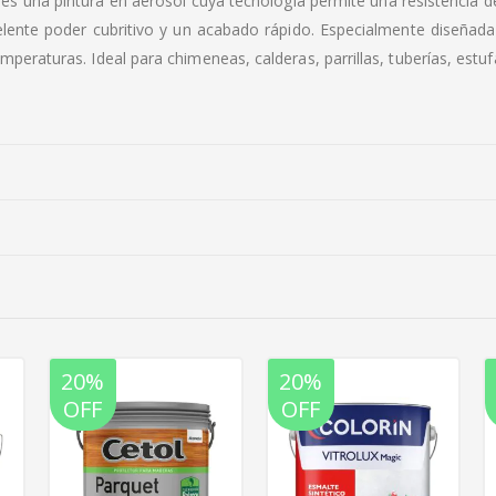
es una pintura en aerosol cuya tecnología permite una resistencia d
celente poder cubritivo y un acabado rápido. Especialmente diseñada
peraturas. Ideal para chimeneas, calderas, parrillas, tuberías, estuf
20%
20%
OFF
OFF