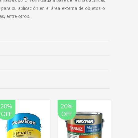
e hasta 600°C. Formulada a base de resinas acrílicas
 para su aplicación en el área externa de objetos o
as, entre otros.
20%
20%
20%
OFF
OFF
OFF