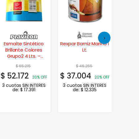
Esmalte Sintético
Rexpar Barniz Marino 1
Alba
Brillante Colores
Lt.
Sinte
Grupo2 4 Lts. –
Brillant
Azulejo
$
65.215
$
46.255
$
52.172
$
37.004
$
25.
20% OFF
20% OFF
3 cuotas SIN INTERES
3 cuotas SIN INTERES
3 cuot
de:
$
17.391
de:
$
12.335
d