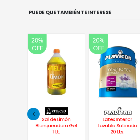
PUEDE QUE TAMBIÉN TE INTERESE
20%
20%
OFF
OFF
imón
Latex Interior
Smart Paint Lubri
ora Gel
Lavable Satinado
Spray Lubricante
20 Lts.
300 Cc.