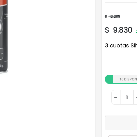
$
12.288
$
9.830
3 cuotas SI
10 DISPON