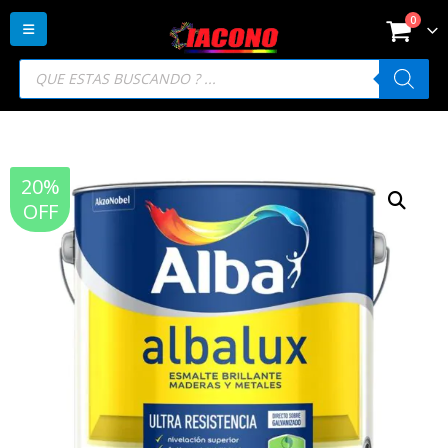
0
Búsqueda
de
productos
20%
OFF