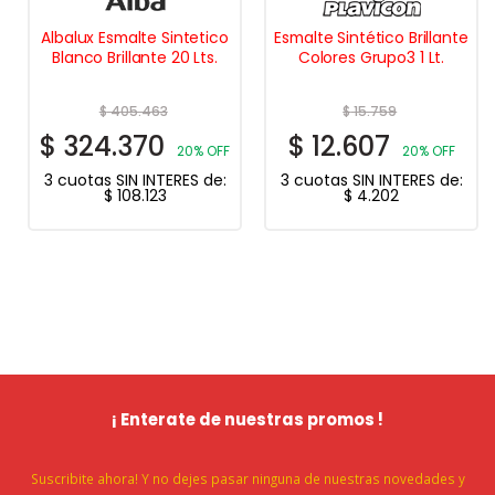
Albalux Esmalte Sintetico
Esmalte Sintético Brillante
Blanco Brillante 20 Lts.
Colores Grupo3 1 Lt.
$
405.463
$
15.759
$
324.370
$
12.607
20% OFF
20% OFF
3 cuotas SIN INTERES de:
3 cuotas SIN INTERES de:
$
108.123
$
4.202
¡ Enterate de nuestras promos !
Suscribite ahora! Y no dejes pasar ninguna de nuestras novedades y