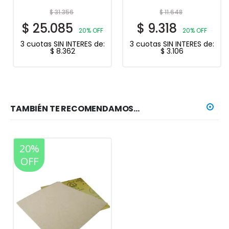
$
31.356
$
11.648
$
25.085
$
9.318
20% OFF
20% OFF
3 cuotas SIN INTERES de:
3 cuotas SIN INTERES de:
$
8.362
$
3.106
TAMBIÉN TE RECOMENDAMOS…
20%
OFF