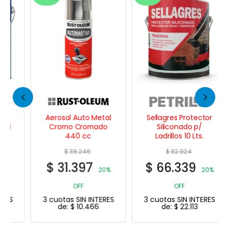
Aerosol Auto Metal
Sellagres Protector
Cromo Cromado
Siliconado p/
440 cc
Ladrillos 10 Lts.
$
39.246
$
82.924
$
31.397
$
66.339
20%
20%
OFF
OFF
3 cuotas SIN INTERES
3 cuotas SIN INTERES
de:
$
10.466
de:
$
22.113