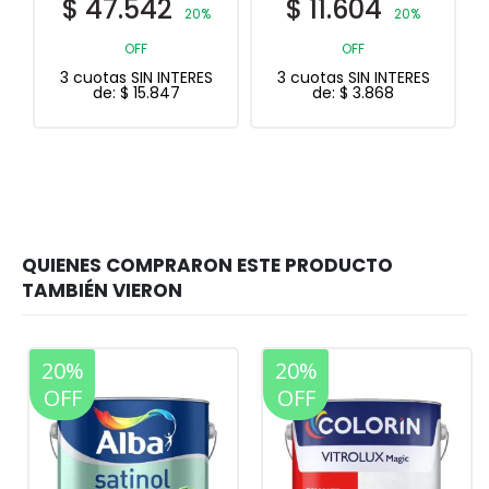
$
11.604
$
53.370
20%
35%
OFF
OFF
3 cuotas SIN INTERES
3 cuotas SIN INTERES
de:
$
3.868
de:
$
17.790
20%
20%
OFF
OFF