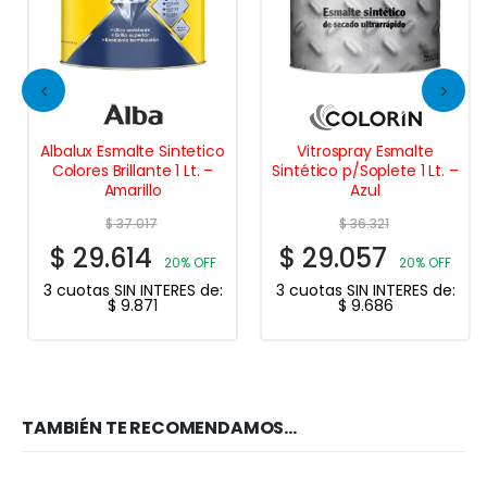
Albalux Esmalte Sintetico
Vitrospray Esmalte
Colores Brillante 1 Lt. –
Sintético p/Soplete 1 Lt. –
Amarillo
Azul
$
37.017
$
36.321
$
29.614
$
29.057
20% OFF
20% OFF
3 cuotas SIN INTERES de:
3 cuotas SIN INTERES de:
$
9.871
$
9.686
TAMBIÉN TE RECOMENDAMOS…