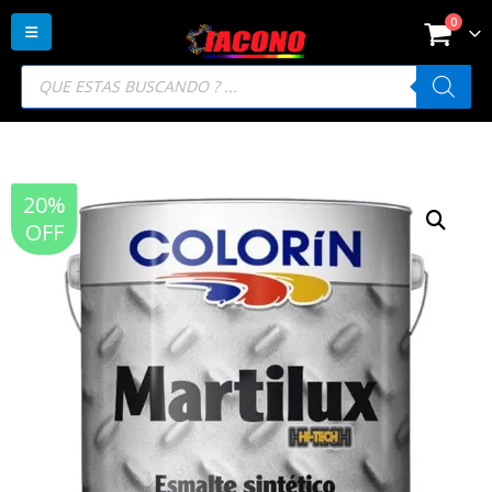
0
Búsqueda
de
productos
20%
OFF