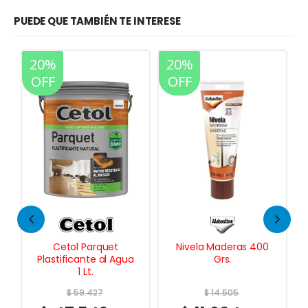
PUEDE QUE TAMBIÉN TE INTERESE
20%
20%
35%
OFF
OFF
OFF
Nivela Maderas 400
Tapagoteras
Grs.
Impermeabilizante
Transparente 5 Lts.
$
14.505
$
82.108