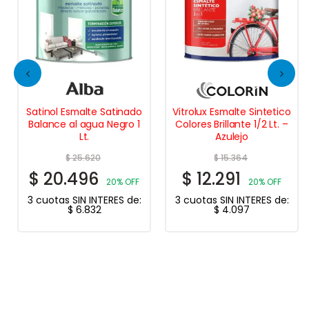
Satinol Esmalte Satinado
Vitrolux Esmalte Sintetico
Balance al agua Negro 1
Colores Brillante 1/2 Lt. –
Lt.
Azulejo
$
25.620
$
15.364
$
20.496
$
12.291
20% OFF
20% OFF
3 cuotas SIN INTERES de:
3 cuotas SIN INTERES de:
$
6.832
$
4.097