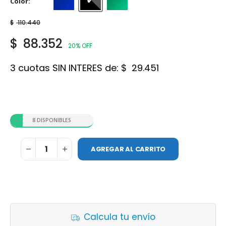
Color
Azul Oscuro
Gris Acero
Verde Esmeralda
$
110.440
$
88.352
20% OFF
3 cuotas SIN INTERES de:
$
29.451
8 DISPONIBLES
AGREGAR AL CARRITO
Calcula tu envío