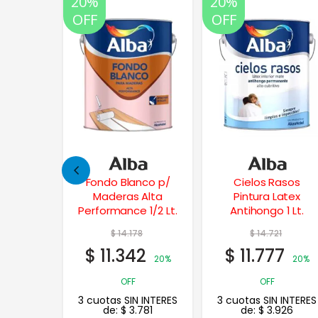
20%
20%
35%
OFF
OFF
OFF
nco p/
Cielos Rasos
Frentes Xp
 Alta
Pintura Latex
Impermeabilizante
 1/2 Lt.
Antihongo 1 Lt.
25 Kgs.
8
$
14.721
2
$
11.777
20%
20%
OFF
 INTERES
3 cuotas SIN INTERES
781
de:
$
3.926