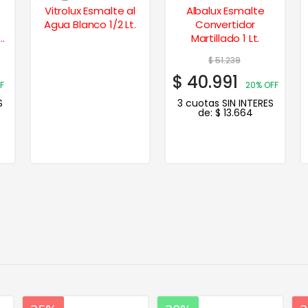
Vitrolux Esmalte al
Albalux Esmalte
Agua Blanco 1/2 Lt.
Convertidor
Martillado 1 Lt.
$
51.239
$
40.991
F
20% OFF
S
3 cuotas SIN INTERES
de:
$
13.664