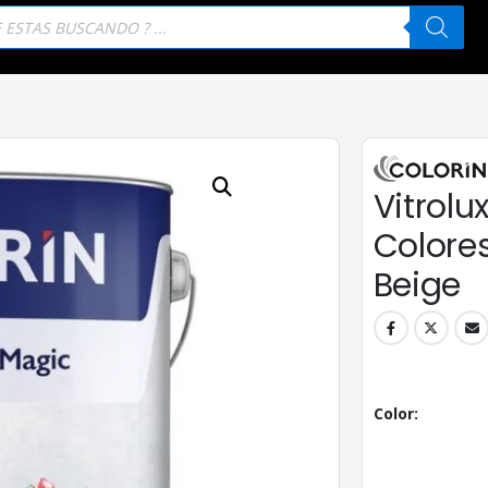
eda
tos
Vitrolu
Colores 
Beige
Color