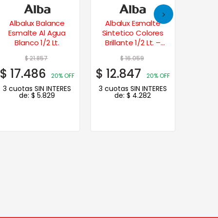
Albalux Balance
Albalux Esmalte
Esmal
Esmalte Al Agua
Sintetico Colores
Brill
Blanco 1/2 Lt.
Brillante 1/2 Lt. –
Grupo2
Tabaco
$
21.857
$
16.059
$
17.486
$
12.847
$
14.
20% OFF
20% OFF
3 cuotas SIN INTERES
3 cuotas SIN INTERES
3 cuot
de:
$
5.829
de:
$
4.282
de