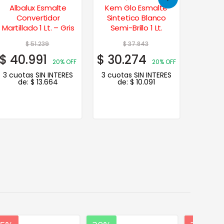
Albalux Esmalte
Kem Glo Esmalte
Esmal
Convertidor
Sintetico Blanco
Brill
Martillado 1 Lt. – Gris
Semi-Brillo 1 Lt.
Grupo3 
$
51.239
$
37.843
$
40.991
$
30.274
$
12.
20% OFF
20% OFF
3 cuotas SIN INTERES
3 cuotas SIN INTERES
3 cuot
de:
$
13.664
de:
$
10.091
d