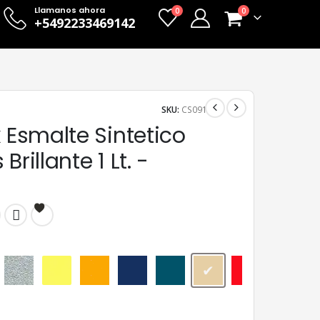
Llamanos ahora
0
0
+5492233469142
SKU:
CS091
x Esmalte Sintetico
Brillante 1 Lt. -
Aluminio
Amarillo
Amarillo Mediano
Azul Adriático
Azulejo
Beige
Bermellón
Castañ