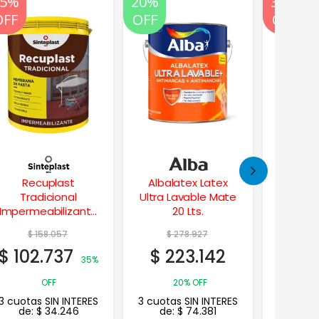
20%
20%
35%
20%
OFF
OFF
OFF
OFF
Albalatex Latex
Albafrent Latex
Fondo
Ultra Lavable Mate
Frentes Muros
Made
20 Lts.
Impermeabilizante
Perform
20 Lts.
$
278.927
$
227.918
$
$
223.142
$
148.147
$
11
35%
20% OFF
OFF
3 cuotas SIN INTERES
3 cuotas SIN INTERES
3 cuotas
de:
$
74.381
de:
$
49.382
de