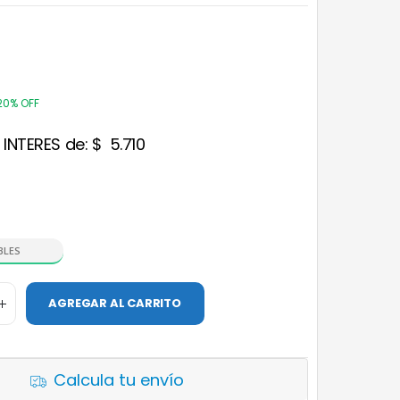
20% OFF
 INTERES de:
$
5.710
BLES
AGREGAR AL CARRITO
Calcula tu envío