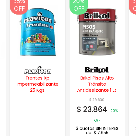
20%
20%
35%
OFF
OFF
OFF
Brikol Pisos Alto
Recuplast
Tránsito
Tradicional
Antideslizante 1 Lt.
Impermeabilizante
Techos 10 Lts.
$
29.830
$
158.057
$
23.864
$
102.737
20%
35%
OFF
OFF
3 cuotas SIN INTERES
3 cuotas SIN INTERES
de:
$
7.955
de:
$
34.246