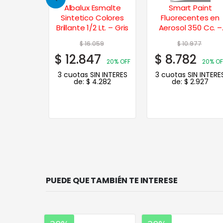
Esmalte
Albalux Esmalte
Smart Paint
rtillado 1
Sintetico Colores
Fluorecentes en
Brillante 1/2 Lt. – Gris
Aerosol 350 Cc. –
Rosa
60
$
16.059
$
10.977
8
$
12.847
$
8.782
20% OFF
20% OFF
20% OF
N INTERES
3 cuotas SIN INTERES
3 cuotas SIN INTERE
.736
de:
$
4.282
de:
$
2.927
PUEDE QUE TAMBIÉN TE INTERESE