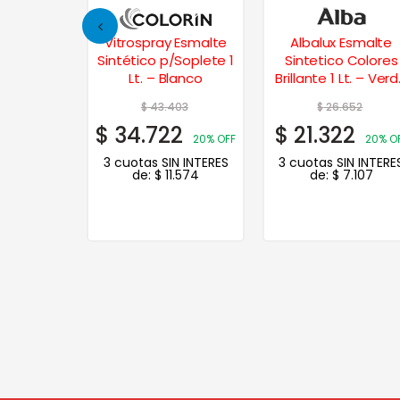
intético
Vitrospray Esmalte
Albalux Esmalte
Colores
Sintético p/Soplete 1
Sintetico Colores
– Amarillo
Lt. – Blanco
Brillante 1 Lt. – Ver
Claro
00
$
43.403
$
26.652
0
$
34.722
$
21.322
20% OFF
20% OFF
20% O
N INTERES
3 cuotas SIN INTERES
3 cuotas SIN INTERE
.787
de:
$
11.574
de:
$
7.107