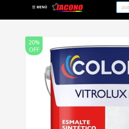
Búsqu
de
MENÚ
produc
20%
OFF