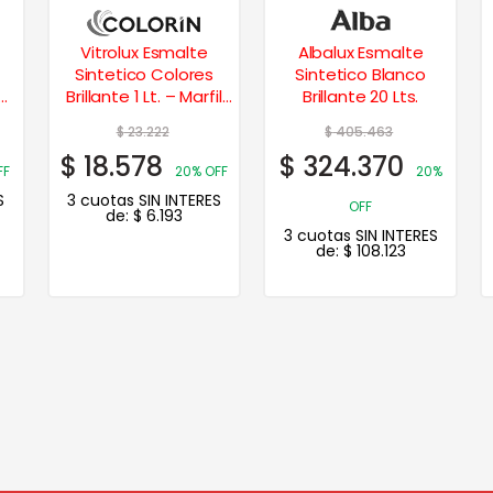
Vitrolux Esmalte
Albalux Esmalte
Sintetico Colores
Sintetico Blanco
de
Brillante 1 Lt. – Marfil
Brillante 20 Lts.
Seda
$
23.222
$
405.463
$
18.578
$
324.370
FF
20% OFF
20%
S
3 cuotas SIN INTERES
OFF
de:
$
6.193
3 cuotas SIN INTERES
de:
$
108.123