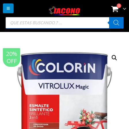
0
Búsqueda
de
productos
20%
OFF