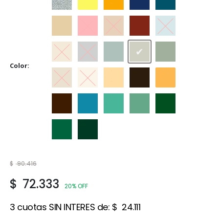
Aluminio
Amarillo
Amarillo Mediano
Azul Adriático
Azulejo
Beige
Bermellón
Castaño
Cedro
Celeste
Crema
Gris
Gris Espacial
Gris Hielo
Gris Perla
Color
Marfil
Marfil Champagne
Marfil Seda
Marrón
Naranja
Tabaco
Traful
Verde Claro
Verde Ilusión
Verde Inglés
Verde Jade
Verde Noche
$
90.416
$
72.333
20% OFF
3 cuotas SIN INTERES de:
$
24.111