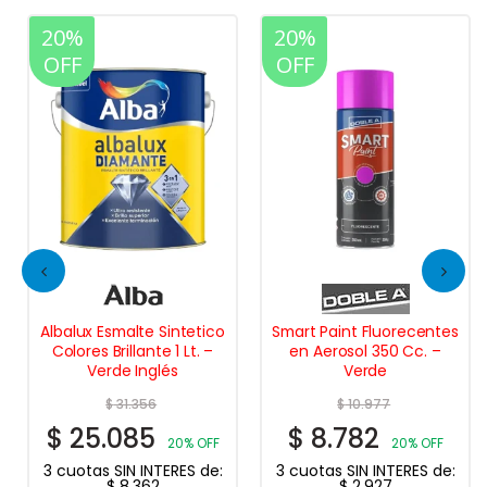
20%
20%
OFF
OFF
Albalux Esmalte Sintetico
Smart Paint Fluorecentes
Colores Brillante 1 Lt. –
en Aerosol 350 Cc. –
Verde Inglés
Verde
$
31.356
$
10.977
$
25.085
$
8.782
20% OFF
20% OFF
3 cuotas SIN INTERES de:
3 cuotas SIN INTERES de:
$
8.362
$
2.927