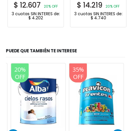
$
12.607
$
14.219
20% OFF
20% OFF
3 cuotas SIN INTERES de:
3 cuotas SIN INTERES de:
$
4.202
$
4.740
PUEDE QUE TAMBIÉN TE INTERESE
20%
20%
35%
OFF
OFF
OFF