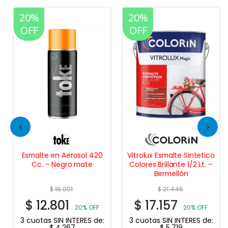
20%
20%
OFF
OFF
Esmalte en Aerosol 420
Vitrolux Esmalte Sintetico
Cc. – Negro mate
Colores Brillante 1/2 Lt. –
Bermellón
$
16.001
$
21.446
$
12.801
$
17.157
20% OFF
20% OFF
3 cuotas SIN INTERES de:
3 cuotas SIN INTERES de:
$
4.267
$
5.719