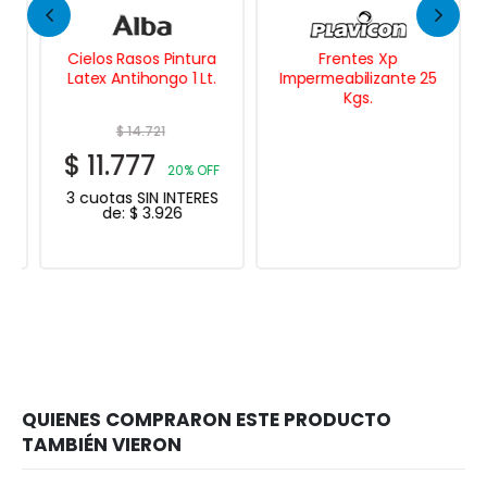
Cielos Rasos Pintura
Frentes Xp
Latex Antihongo 1 Lt.
Impermeabilizante 25
Kgs.
$
14.721
$
11.777
20% OFF
3 cuotas SIN INTERES
de:
$
3.926