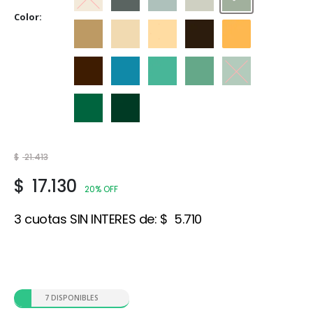
Crema
Gris
Gris Espacial
Gris Hielo
Gris Perla
Color
Marfil
Marfil Champagne
Marfil Seda
Marrón
Naranja
Tabaco
Traful
Verde Claro
Verde Ilusión
Verde Inglés
Verde Jade
Verde Noche
$
21.413
$
17.130
20% OFF
3 cuotas SIN INTERES de:
$
5.710
7 DISPONIBLES