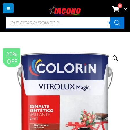
0
Búsqueda
de
productos
20%
OFF