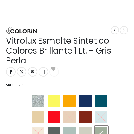
Vitrolux Esmalte Sintetico
Colores Brillante 1 Lt. - Gris
Perla
SKU:
CS281
Aluminio
Amarillo
Amarillo Mediano
Azul Adriático
Azulejo
Beige
Bermellón
Castaño
Cedro
Celeste