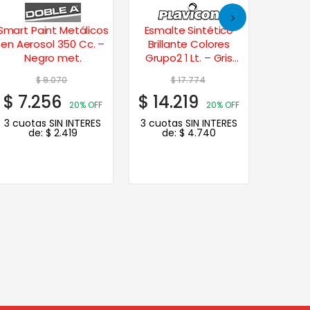
Smart Paint Metálicos
Esmalte Sintético
Esmalt
en Aerosol 350 Cc. –
Brillante Colores
420 
Negro met.
Grupo2 1 Lt. – Gris
Hielo
$
9.070
$
17.774
$
7.256
$
14.219
$
12.
20% OFF
20% OFF
3 cuotas SIN INTERES
3 cuotas SIN INTERES
3 cuot
de:
$
2.419
de:
$
4.740
d