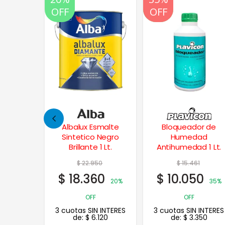
OFF
OFF
OFF
smalte
Bloqueador de
Latex Emocion
 Negro
Humedad
Lavable Mate
1 Lt.
Antihumedad 1 Lt.
Interior 20 Lts.
50
$
15.461
$
188.866
0
$
10.050
$
151.093
20%
35%
20%
OFF
OFF
 INTERES
3 cuotas SIN INTERES
3 cuotas SIN INTERES
120
de:
$
3.350
de:
$
50.364