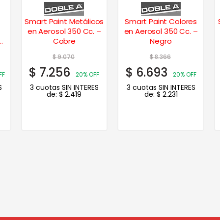
Smart Paint Metálicos
Smart Paint Colores
en Aerosol 350 Cc. –
en Aerosol 350 Cc. –
Cobre
Negro
$
9.070
$
8.366
$
7.256
$
6.693
FF
20% OFF
20% OFF
S
3 cuotas SIN INTERES
3 cuotas SIN INTERES
de:
$
2.419
de:
$
2.231