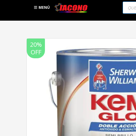
Búsqu
de
MENÚ
produc
20%
OFF