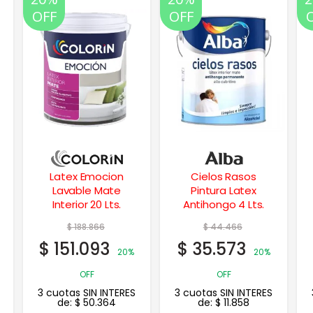
OFF
OFF
Cielos Rasos
Chapacril
Pintura Latex
Revestimiento
Antihongo 4 Lts.
Acrilico p/ Chapas
1 Lt.
$
44.466
$
27.172
$
35.573
$
21.738
20%
20%
OFF
OFF
3 cuotas SIN INTERES
3 cuotas SIN INTERES
de:
$
11.858
de:
$
7.246