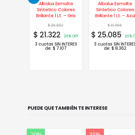
Esmalte
Albalux Esmalte
Albalux Esmalte
 Colores
Sintetico Colores
Sintetico Colores
4 Lts. –
Brillante 1 Lt. – Gris
Brillante 1 Lt. – Azu
Mediano
Marino
646
$
26.652
$
31.356
7
$
21.322
$
25.085
20% OFF
20% OFF
20% 
N INTERES
3 cuotas SIN INTERES
3 cuotas SIN INTERE
.039
de:
$
7.107
de:
$
8.362
PUEDE QUE TAMBIÉN TE INTERESE
20%
35%
20%