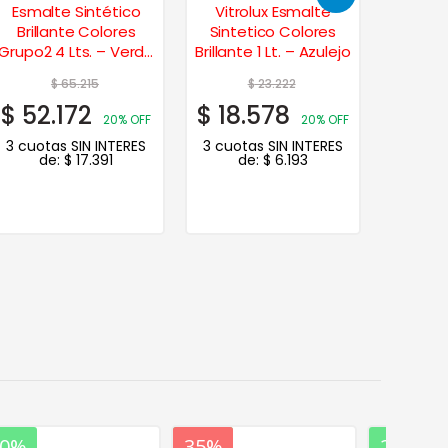
Esmalte Sintético
Vitrolux Esmalte
Vitro
Brillante Colores
Sintetico Colores
Sinte
Grupo2 4 Lts. – Verde
Brillante 1 Lt. – Azulejo
Brillante
Noche
$
65.215
$
23.222
$
52.172
$
18.578
$
12.
20% OFF
20% OFF
3 cuotas SIN INTERES
3 cuotas SIN INTERES
3 cuot
de:
$
17.391
de:
$
6.193
de
20%
35%
20%
20%