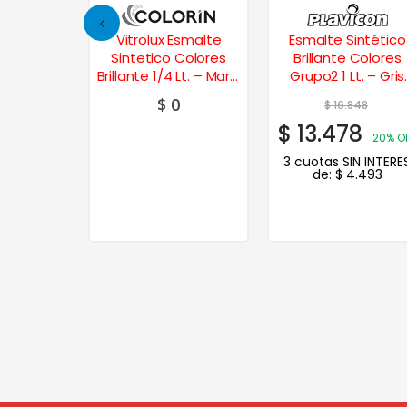
Esmalte
Vitrolux Esmalte
Esmalte Sintético
 Colores
Sintetico Colores
Brillante Colores
/4 Lt. –
Brillante 1/4 Lt. – Marfil
Grupo2 1 Lt. – Gris
llón
Seda
Espacial
$
0
09
$
16.848
7
$
13.478
20% OFF
20% O
N INTERES
3 cuotas SIN INTERE
.896
de:
$
4.493