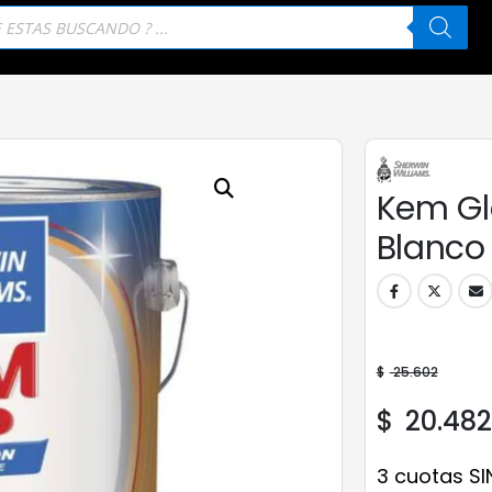
eda
tos
Kem Gl
Blanco 
$
25.602
$
20.482
3 cuotas SI