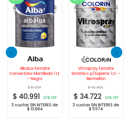
Albalux Esmalte
Vitrospray Esmalte
Convertidor Martillado 1 Lt.
Sintético p/Soplete 1 Lt. –
– Negro
Bermellón
$
51.239
$
43.403
$
40.991
$
34.722
20% OFF
20% OFF
3 cuotas SIN INTERES de:
3 cuotas SIN INTERES de:
$
13.664
$
11.574