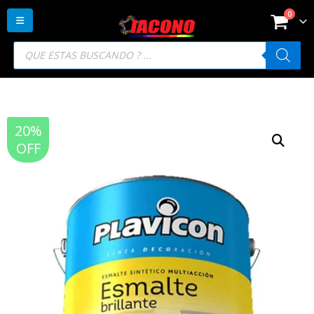
0
Búsqueda
de
productos
20%
OFF