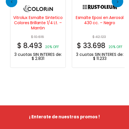
Vitrolux Esmalte Sintetico
Esmalte Epoxi en Aerosol
Colores Brillante 1/4 Lt. –
430 cc. – Negro
Marrón
$
10.616
$
42.123
$
8.493
$
33.698
20% OFF
20% OFF
3 cuotas SIN INTERES de:
3 cuotas SIN INTERES de:
$
2.831
$
11.233
¡ Enterate de nuestras promos !