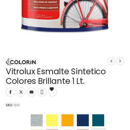
Vitrolux Esmalte Sintetico
Colores Brillante 1 Lt.
SKU:
N/D
Aluminio
Amarillo
Amarillo Mediano
Azul Adriático
Azulejo