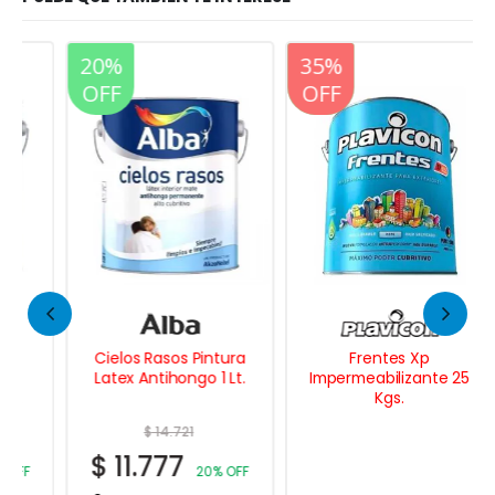
20%
20%
35%
OFF
OFF
OFF
Cielos Rasos Pintura
Frentes Xp
Latex Antihongo 1 Lt.
Impermeabilizante 25
Kgs.
$
14.721
$
11.777
20% OFF