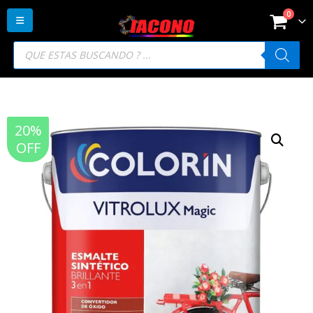
0
Búsqueda
de
productos
20%
OFF