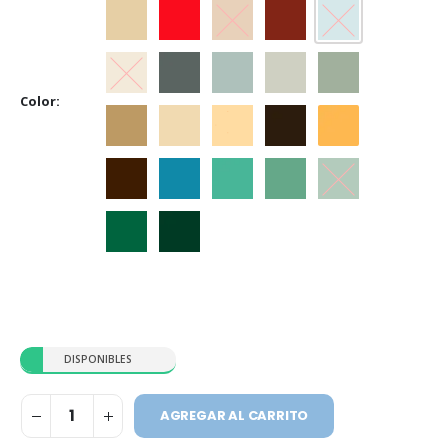
Beige
Bermellón
Castaño
Cedro
Celeste
Crema
Gris
Gris Espacial
Gris Hielo
Gris Perla
Color
Marfil
Marfil Champagne
Marfil Seda
Marrón
Naranja
Tabaco
Traful
Verde Claro
Verde Ilusión
Verde Inglés
Verde Jade
Verde Noche
DISPONIBLES
AGREGAR AL CARRITO