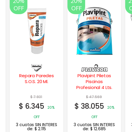
20%
20%
OFF
OFF
Plavipint Piletas
Satinol Esmalte
Piscinas
Satinado Balance
Profesional 4 Lts.
al agua Negro 4
Lts.
$
47.569
$
85.583
$
38.055
$
68.466
20%
20%
OFF
OFF
3 cuotas SIN INTERES
3 cuotas SIN INTERES
de:
$
12.685
de:
$
22.822