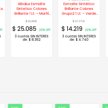
Albalux Esmalte
Esmalte Sintético
s.
Sintetico Colores
Brillante Colores
Brillante 1 Lt. – Marfil
Grupo2 1 Lt. – Verde
Champagne
Inglés
$
31.356
$
17.774
$
25.085
$
14.219
FF
20% OFF
20% OFF
S
3 cuotas SIN INTERES
3 cuotas SIN INTERES
de:
$
8.362
de:
$
4.740