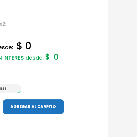
e2:
$ 0
desde:
$
0
N INTERES desde:
BLES
AGREGAR AL CARRITO