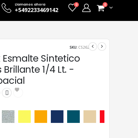
Llamanos ahora
0
0
+5492233469142
SKU:
CS262
x Esmalte Sintetico
Brillante 1/4 Lt. -
pacial
Aluminio
Amarillo
Amarillo Mediano
Azul Adriático
Azulejo
Beige
Bermellón
Castañ