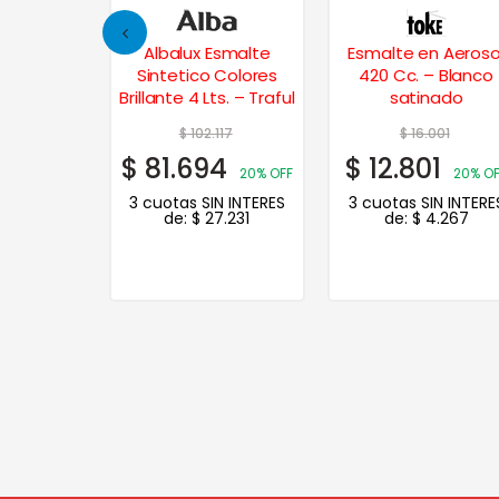
talizado
Albalux Esmalte
Esmalte en Aeroso
420 Cc. –
Sintetico Colores
420 Cc. – Blanco
nio
Brillante 4 Lts. – Traful
satinado
41
$
102.117
$
16.001
3
$
81.694
$
12.801
20% OFF
20% OFF
20% O
N INTERES
3 cuotas SIN INTERES
3 cuotas SIN INTERE
.758
de:
$
27.231
de:
$
4.267