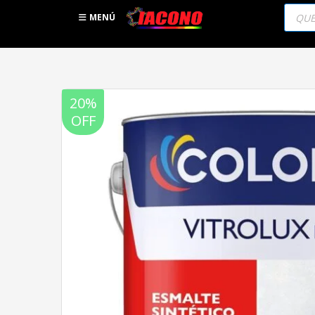
Búsqu
de
MENÚ
produc
20%
OFF