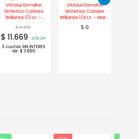
Vitrolux Esmalte
Vitrolux Esmalte
Alba
Sintetico Colores
Sintetico Colores
Sinte
Brillante 1/2 Lt. –
Brillante 1/4 Lt. – Marfil
Brillant
Cedro
Champagne
$
0
$
14.586
$
11.669
$
81.
20% OFF
3 cuotas SIN INTERES
3 cuot
de:
$
3.890
de