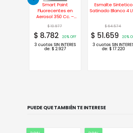
Esmalte
Smart Paint
Esmalte Sintetico
o Negro
Fluorecentes en
Satinado Blanco 4 Lt
1/4 Lt.
Aerosol 350 Cc. –
Amarillo
16
$
10.977
$
64.574
3
$
8.782
$
51.659
20% OFF
20% OFF
20% O
N INTERES
3 cuotas SIN INTERES
3 cuotas SIN INTERE
.831
de:
$
2.927
de:
$
17.220
PUEDE QUE TAMBIÉN TE INTERESE