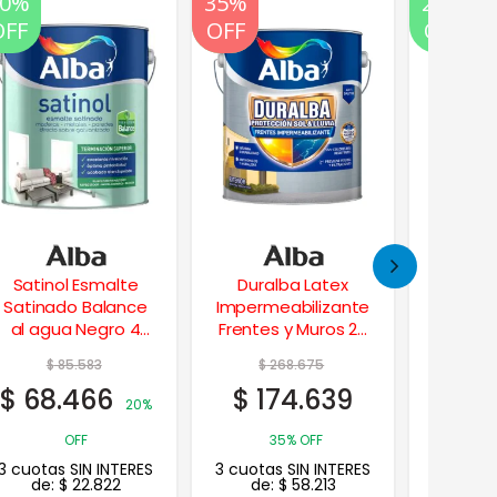
20%
35%
20%
20%
OFF
OFF
OFF
OFF
Duralba Latex
Kem Glo Esmalte
Masilla
Impermeabilizante
Sintetico Blanco
Placas
Frentes y Muros 20
Semi-Brillo 1 Lt.
Lts.
$
268.675
$
37.843
$
4
$
174.639
$
30.274
$
38
20%
35% OFF
OFF
3 cuotas SIN INTERES
3 cuotas SIN INTERES
3 cuotas
de:
$
58.213
de:
$
10.091
de: