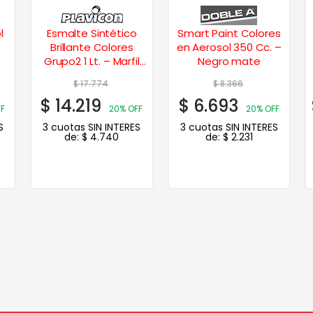
l
Esmalte Sintético
Smart Paint Colores
Brillante Colores
en Aerosol 350 Cc. –
Grupo2 1 Lt. – Marfil
Negro mate
Champagne
$
17.774
$
8.366
$
14.219
$
6.693
FF
20% OFF
20% OFF
S
3 cuotas SIN INTERES
3 cuotas SIN INTERES
de:
$
4.740
de:
$
2.231