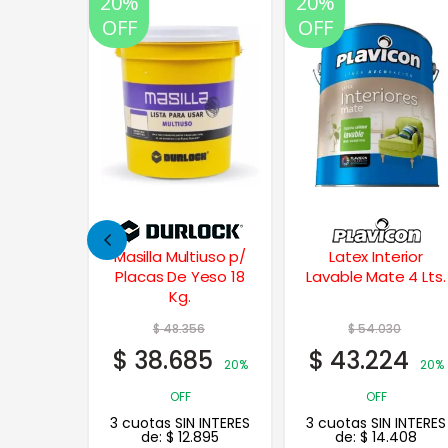
20%
20%
OFF
OFF
tiuso p/
Latex Interior
Repara Paredes
Yeso 18
Lavable Mate 4 Lts.
S.O.S. 20 Ml.
56
$
54.030
$
7.931
85
$
43.224
$
6.345
20%
20%
20%
OFF
OFF
 INTERES
3 cuotas SIN INTERES
3 cuotas SIN INTERES
.895
de:
$
14.408
de:
$
2.115