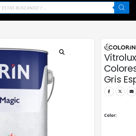
eda
tos
Vitrolu
Colores 
Gris Es
Color