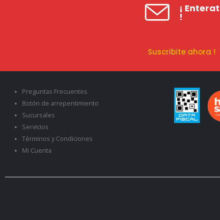
¡ Entera
!
Suscribite ahora 
Preguntas Frecuentes
Botón de arrepentimiento
Sucursales
Servicios
Términos y Condiciones
Mi Cuenta