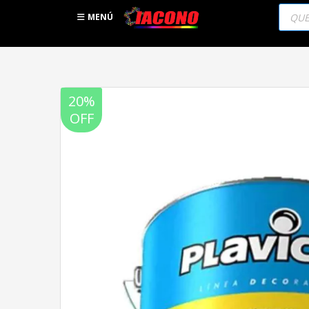
Búsqu
de
MENÚ
produc
20%
OFF