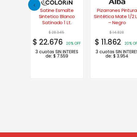
smalte
Pizarrones Pintura
Albalux Esmalte
 Blanco
Sintética Mate 1/2 Lt.
Convertidor
 1 Lt.
– Negro
Martillado 1 Lt. – Gr
45
$
14.828
$
51.239
6
$
11.862
$
40.991
20% OFF
20% OFF
20% O
N INTERES
3 cuotas SIN INTERES
3 cuotas SIN INTERE
.559
de:
$
3.954
de:
$
13.664