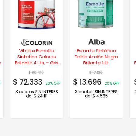
Esmalte Sintético
Vitrolux Esmalte
Doble Acción Negro
Sintetico Colores
is
Brillante 1 Lt.
Brillante 1 Lt. – Beige
$
17.120
$
21.413
$
13.696
$
17.130
FF
20% OFF
20% OFF
S
3 cuotas SIN INTERES
3 cuotas SIN INTERES
de:
$
4.565
de:
$
5.710