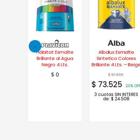
Esmalte
Albalux Esmalte
Vitrolux Esmalte
al Agua
Sintetico Colores
Sintetico Colores
 Lts.
Brillante 4 Lts. – Beige
Brillante 4 Lts. – Gr
Espacial
0
$
91.906
$
90.416
$
73.525
$
72.333
20% OFF
20% O
3 cuotas SIN INTERES
3 cuotas SIN INTERE
de:
$
24.508
de:
$
24.111