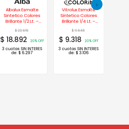
Vitrolux Esmalte
Esmalte Sintético
Sati
Sintetico Colores
Brillante Colores
Esmalt
Brillante 1/4 Lt. –
Grupo3 4 Lts. –
Agua B
Amarillo Mediano
Celeste
$
11.648
$
65.215
$
$
9.318
$
52.172
$
86.
20% OFF
20% OFF
3 cuotas SIN INTERES
3 cuotas SIN INTERES
3 cuot
de:
$
3.106
de:
$
17.391
de