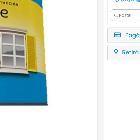
No conozco mi 
Pagá
Retirá