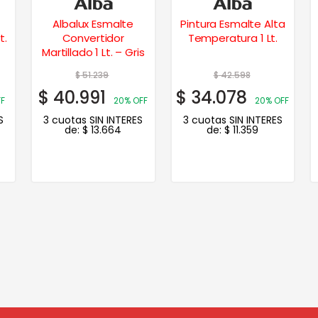
Pintura Esmalte Alta
Albalux Esmalte
Temperatura 1 Lt.
Sintetico Colores
is
Brillante 1/2 Lt. –
Bermellón
$
42.598
$
23.615
$
34.078
$
18.892
FF
20% OFF
20% OFF
S
3 cuotas SIN INTERES
3 cuotas SIN INTERES
de:
$
11.359
de:
$
6.297