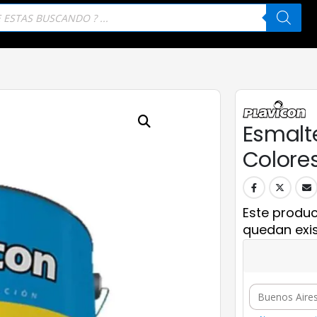
eda
tos
Esmalte
Colores
Este produc
quedan exis