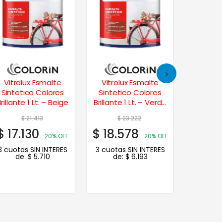
Vitrolux Esmalte
Albalux Esmalte
Alba
Sintetico Colores
Sintetico Colores
Sinte
Brillante 1 Lt. – Verde
Brillante 1 Lt. – Gris
Brillant
Ilusión
Perla
$
23.222
$
26.652
$
18.578
$
21.322
$
73.
20% OFF
20% OFF
3 cuotas SIN INTERES
3 cuotas SIN INTERES
3 cuot
de:
$
6.193
de:
$
7.107
de