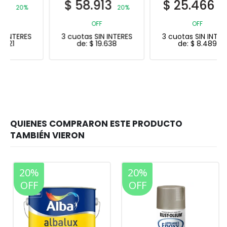
$
58.913
$
25.466
20%
20%
OFF
OFF
3 cuotas SIN INTERES
3 cuotas SIN INTERES
de:
$
19.638
de:
$
8.489
20%
20%
OFF
OFF