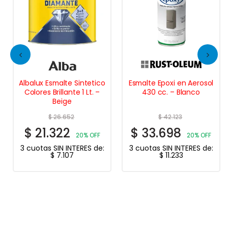
Albalux Esmalte Sintetico
Esmalte Epoxi en Aerosol
Colores Brillante 1 Lt. –
430 cc. – Blanco
Beige
$
26.652
$
42.123
$
21.322
$
33.698
20% OFF
20% OFF
3 cuotas SIN INTERES de:
3 cuotas SIN INTERES de:
$
7.107
$
11.233