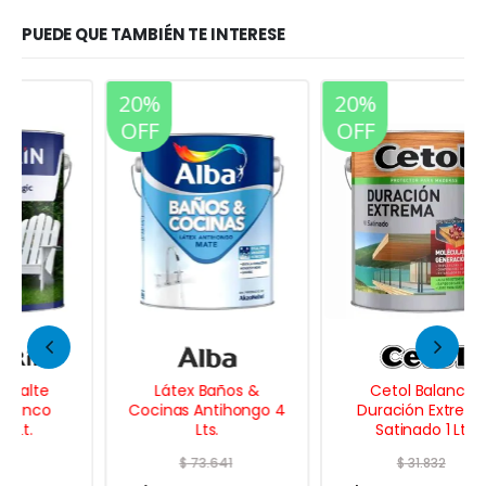
PUEDE QUE TAMBIÉN TE INTERESE
20%
20%
OFF
OFF
Látex Baños &
Cetol Balance
Cocinas Antihongo 4
Duración Extrema
Lts.
Satinado 1 Lt.
$
73.641
$
31.832