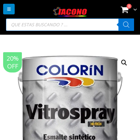
0
Búsqueda
de
productos
20%
OFF