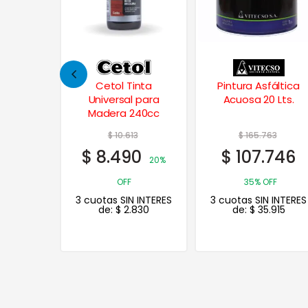
inta
Pintura Asfáltica
Cetol Balance
 para
Acuosa 20 Lts.
Duración Extrema
240cc
Satinado 4 Lts.
3
$
165.763
$
106.336
0
$
107.746
$
85.069
20%
20%
35% OFF
OFF
 INTERES
3 cuotas SIN INTERES
3 cuotas SIN INTERES
830
de:
$
35.915
de:
$
28.356