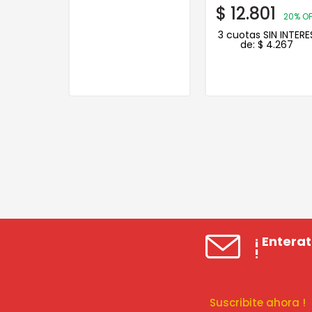
9
$
12.801
20% OFF
20% O
N INTERES
3 cuotas SIN INTERE
.476
de:
$
4.267
¡ Entera
!
Suscribite ahora 