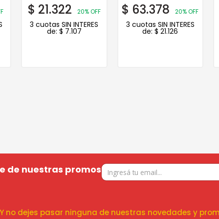
$
21.322
$
63.378
FF
20% OFF
20% OFF
S
3 cuotas SIN INTERES
3 cuotas SIN INTERES
de:
$
7.107
de:
$
21.126
te de nuestras promos
! Y no dejes pasar ninguna de nuestras novedades y prom