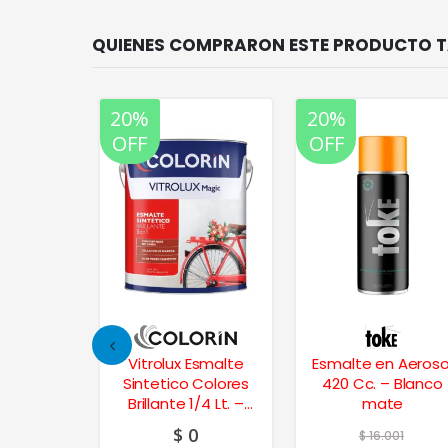
20%
20%
OFF
OFF
poxi en
Vitrolux Esmalte
Esmalte en Aeroso
20 Cc. –
Sintetico Colores
420 Cc. – Blanco
ro
Brillante 1/4 Lt. –
mate
Verde Ilusión
$
0
86
$
16.001