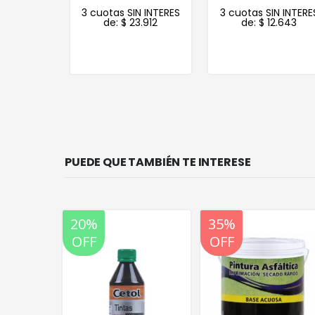
N INTERES
3 cuotas SIN INTERES
3 cuotas SIN INTERE
.391
de:
$
23.912
de:
$
12.643
PUEDE QUE TAMBIÉN TE INTERESE
20%
35%
20%
OFF
OFF
OFF