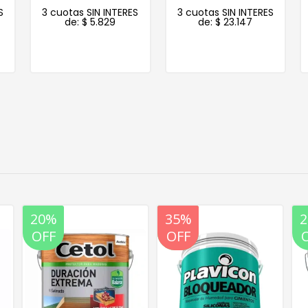
S
3 cuotas SIN INTERES
3 cuotas SIN INTERES
de:
$
5.829
de:
$
23.147
20%
35%
20%
OFF
OFF
OFF