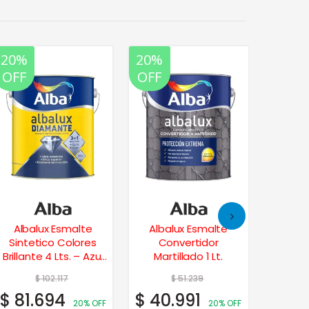
20%
20%
20%
OFF
OFF
OFF
Albalux Esmalte
Albalux Esmalte
Alba
Sintetico Colores
Convertidor
Sinte
Brillante 4 Lts. – Azul
Martillado 1 Lt.
Brillan
Marino
$
102.117
$
51.239
$
81.694
$
40.991
$
21.
20% OFF
20% OFF