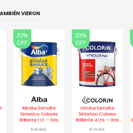
20%
20%
OFF
OFF
l
Albalux Esmalte
Vitrolux Esmalte
Sintetico Colores
Sintetico Colores
Brillante 1 Lt. – Gris
Brillante 4 Lts. – Gris
Perla
$
26.652
$
79.222