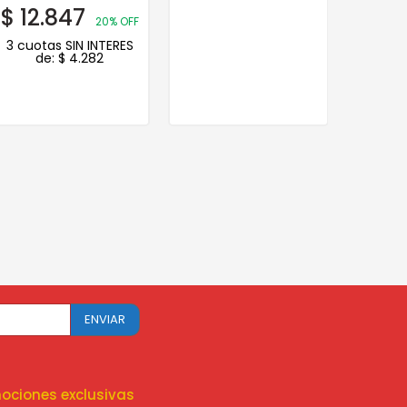
$
12.847
$
25.
20% OFF
3 cuotas SIN INTERES
3 cuot
de:
$
4.282
d
ociones exclusivas