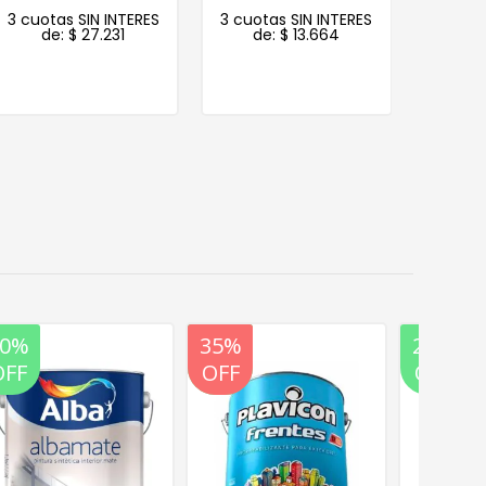
3 cuotas SIN INTERES
3 cuotas SIN INTERES
3 cuot
de:
$
27.231
de:
$
13.664
d
20%
35%
20%
20%
OFF
OFF
OFF
OFF