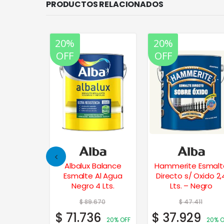
PRODUCTOS RELACIONADOS
20%
20%
OFF
OFF
intético
Albalux Balance
Hammerite Esmalt
Colores
Esmalte Al Agua
Directo s/ Oxido 2,
s. – Verde
Negro 4 Lts.
Lts. – Negro
he
15
$
89.670
$
47.411
2
$
71.736
$
37.929
20% OFF
20% OFF
20% O