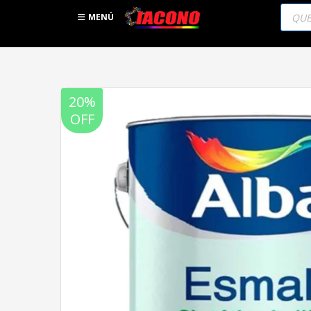
Búsqu
de
MENÚ
produc
20%
OFF