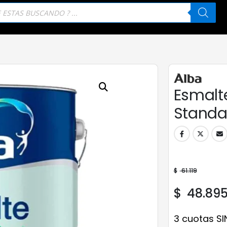
eda
tos
Esmalte
Standar
$
61.119
$
48.89
3 cuotas SI