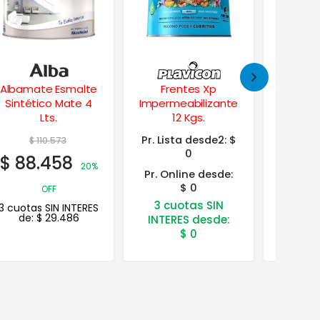
Frentes Xp
Fijador Sellador al
Cet
Impermeabilizante
Agua Alta
Unive
12 Kgs.
Performance 20
Made
Lts.
Pr. Lista desde2:
$
$
132.375
$
0
$
105.900
$
8.
Pr. Online desde:
$ 0
20% OFF
3 cuotas SIN
3 cuotas SIN INTERES
3 cuotas
de:
$
35.300
de:
INTERES desde:
$
0