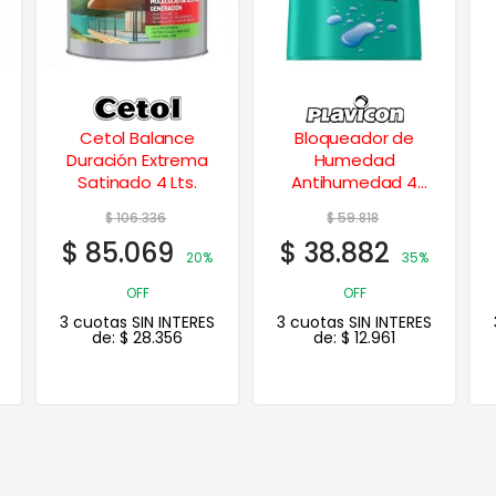
Bloqueador de
Albamate Esmalte
Humedad
Sintético Mate 4
Antihumedad 4
Lts.
Lts.
$
59.818
$
110.573
$
38.882
$
88.458
35%
20%
OFF
OFF
3 cuotas SIN INTERES
3 cuotas SIN INTERES
de:
$
12.961
de:
$
29.486