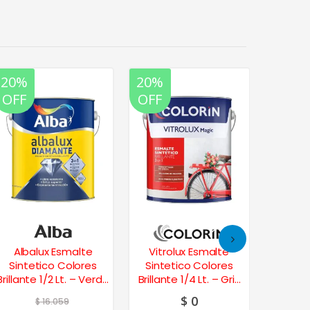
20%
20%
20%
OFF
OFF
OFF
Albalux Esmalte
Vitrolux Esmalte
Vitr
Sintetico Colores
Sintetico Colores
Sinte
Brillante 1/2 Lt. – Verde
Brillante 1/4 Lt. – Gris
Bril
Claro
Hielo
A
$
0
$
16.059