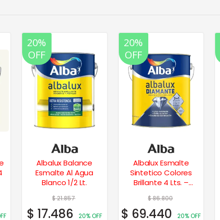
20%
20%
OFF
OFF
e
Albalux Balance
Albalux Esmalte
4
Esmalte Al Agua
Sintetico Colores
Blanco 1/2 Lt.
Brillante 4 Lts. –
Marrón
$
21.857
$
86.800
$
17.486
$
69.440
FF
20% OFF
20% OFF