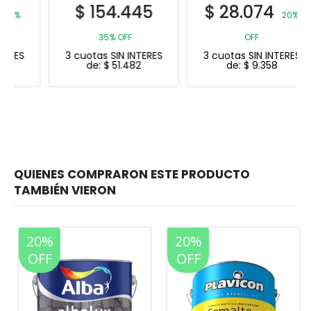
$
154.445
$
28.074
20%
35% OFF
OFF
3 cuotas SIN INTERES
3 cuotas SIN INTERES
de:
$
51.482
de:
$
9.358
20%
20%
OFF
OFF