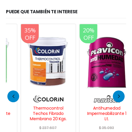
PUEDE QUE TAMBIÉN TE INTERESE
20%
35%
20%
OFF
OFF
OFF
Thermocontrol
Antihumedad
Techos Fibrado
Impermeabilizante 1
Membrana 20 Kgs.
Lt.
$
237.607
$
35.093