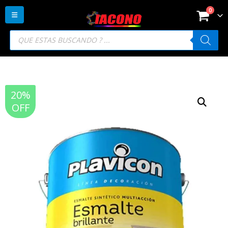
0
Búsqueda
de
productos
20%
OFF