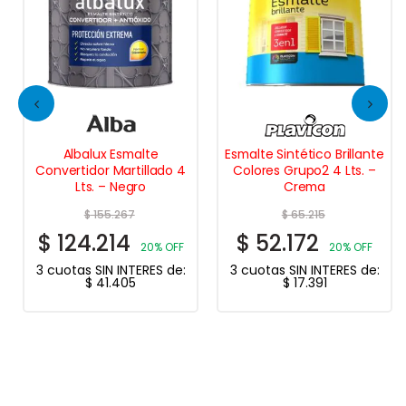
Albalux Esmalte
Esmalte Sintético Brillante
Convertidor Martillado 4
Colores Grupo2 4 Lts. –
Lts. – Negro
Crema
$
155.267
$
65.215
$
124.214
$
52.172
20% OFF
20% OFF
3 cuotas SIN INTERES de:
3 cuotas SIN INTERES de:
$
41.405
$
17.391