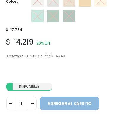
Color
Gris Hielo
Gris Perla
Marfil
Marfil Champagne
Marfil Seda
Verde Claro
Verde Inglés
Verde Noche
$
17.774
$
14.219
20% OFF
3 cuotas SIN INTERES de:
$
4.740
DISPONIBLES
AGREGAR AL CARRITO