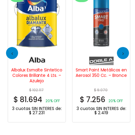
Albalux Esmalte Sintetico
Smart Paint Metálicos en
Colores Brillante 4 Lts. –
Aerosol 350 Cc. – Bronce
Azulejo
$
102.117
$
9.070
$
81.694
$
7.256
20% OFF
20% OFF
3 cuotas SIN INTERES de:
3 cuotas SIN INTERES de:
$
27.231
$
2.419