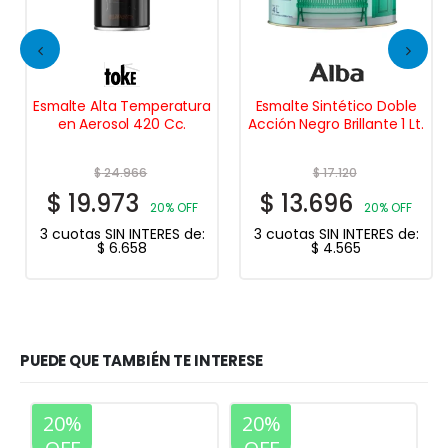
Esmalte Alta Temperatura
Esmalte Sintético Doble
en Aerosol 420 Cc.
Acción Negro Brillante 1 Lt.
$
24.966
$
17.120
$
19.973
$
13.696
20% OFF
20% OFF
3 cuotas SIN INTERES de:
3 cuotas SIN INTERES de:
$
6.658
$
4.565
PUEDE QUE TAMBIÉN TE INTERESE
20%
20%