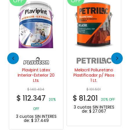
OFF
OFF
Melacril Poliuretano
Albalux Balance
Plastificador p/ Pisos
Esmalte Al Agua
1 Lt.
Blanco 1 Lt.
$
101.501
$
31.680
$
81.201
$
25.344
20% OFF
20%
3 cuotas SIN INTERES
OFF
de:
$
27.067
3 cuotas SIN INTERES
de:
$
8.448