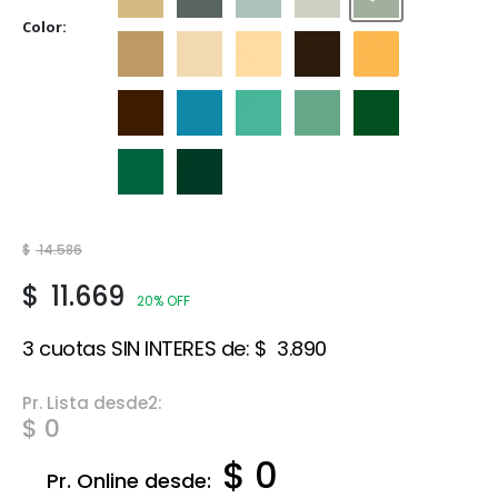
Crema
Gris
Gris Espacial
Gris Hielo
Gris Perla
Color
Marfil
Marfil Champagne
Marfil Seda
Marrón
Naranja
Tabaco
Traful
Verde Claro
Verde Ilusión
Verde Inglés
Verde Jade
Verde Noche
$
14.586
$
11.669
20% OFF
3 cuotas SIN INTERES de:
$
3.890
Pr. Lista desde2:
$ 0
$ 0
Pr. Online desde: