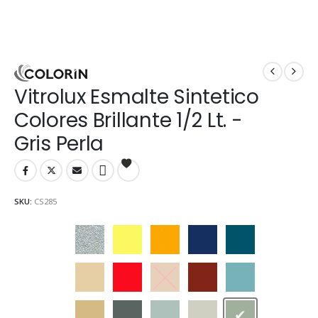
Vitrolux Esmalte Sintetico
Colores Brillante 1/2 Lt. -
Gris Perla
SKU:
CS285
Aluminio
Amarillo
Amarillo Mediano
Azul Adriático
Azulejo
Beige
Bermellón
Castaño
Cedro
Celeste