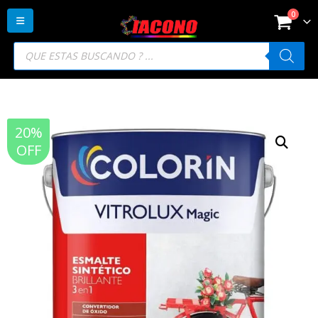
0
Búsqueda
de
productos
20%
OFF