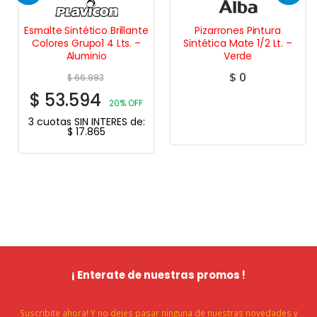
Esmalte Sintético Brillante
Pizarrones Pintura
Colores Grupo1 4 Lts. –
Sintética Mate 1/2 Lt. –
Aluminio
Verde
$
0
$
66.993
$
53.594
20% OFF
3 cuotas SIN INTERES de:
$
17.865
¡ Enterate de nuestras promos !
Suscribite ahora! Y no dejes pasar ninguna de nuestras novedades y