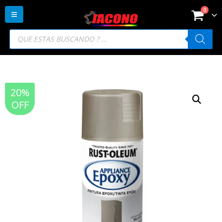
0
Búsqueda
de
productos
20%
OFF