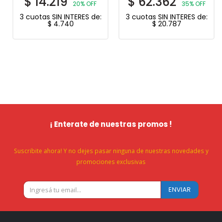
$
14.219
$
62.362
20% OFF
35% OFF
3 cuotas SIN INTERES de:
3 cuotas SIN INTERES de:
$
4.740
$
20.787
¡ Enterate de nuestras promos !
Suscribite ahora! Y no dejes pasar ninguna de nuestras novedades y
promociones exclusivas