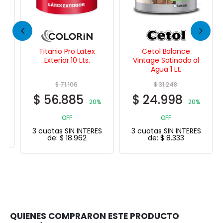
Titanio Pro Latex
Cetol Balance
Exterior 10 Lts.
Vintage Satinado al
Agua 1 Lt.
$
71.106
$
31.248
$
56.885
$
24.998
20%
20%
OFF
OFF
3 cuotas SIN INTERES
3 cuotas SIN INTERES
de:
$
18.962
de:
$
8.333