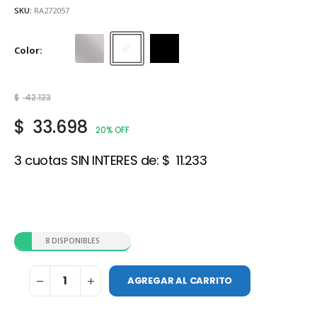
SKU:
RA272057
Color
Acero
Blanco
Negro
$
42.123
$
33.698
20% OFF
3 cuotas SIN INTERES de:
$
11.233
8 DISPONIBLES
AGREGAR AL CARRITO