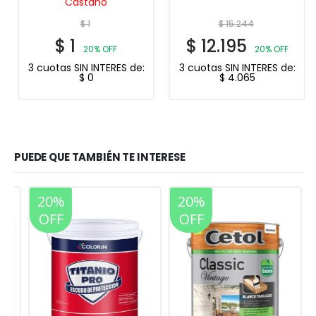
Castaño
$
1
$
15.244
$
1
$
12.195
20% OFF
20% OFF
3 cuotas SIN INTERES de:
3 cuotas SIN INTERES de:
$
0
$
4.065
PUEDE QUE TAMBIÉN TE INTERESE
20%
20%
OFF
OFF