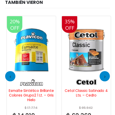
20%
35%
20%
OFF
OFF
OFF
Esmalte Sintético Brillante
Cetol Classic Satinado 4
Colores Grupo2 1 Lt. – Gris
Lts. – Cedro
Hielo
$
17.774
$
95.942