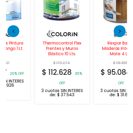
Thermocontrol Flex
Rexpar Barniz
Frentes y Muros
Maderas Interiores
Elástico 10 Lts.
Mate 4 Lts.
$
173.274
$
118.855
$
112.628
$
95.084
35%
20%
OFF
OFF
3 cuotas SIN INTERES
3 cuotas SIN INTERES
de:
$
37.543
de:
$
31.695