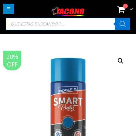
0
Búsqueda
de
productos
20%
OFF