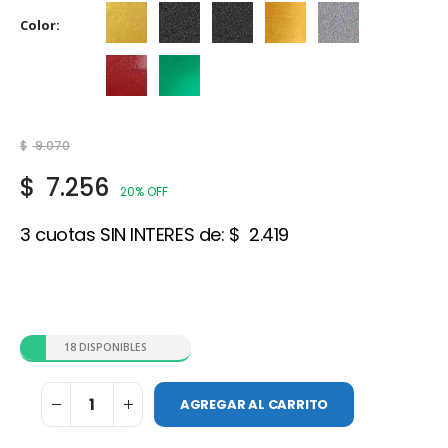
Color
Dorado
Grafito
Negro met.
Oro
Plata
Rojo met.
Verde met.
$
9.070
$
7.256
20% OFF
3 cuotas SIN INTERES de:
$
2.419
18 DISPONIBLES
AGREGAR AL CARRITO