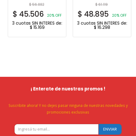
$
56.882
$
61.119
$
45.506
$
48.895
20% OFF
20% OFF
3 cuotas SIN INTERES de:
3 cuotas SIN INTERES de:
$
15.169
$
16.298
¡ Enterate de nuestras promos !
Suscribite ahora! Y no dejes pasar ninguna de nuestras novedades y
promociones exclusivas