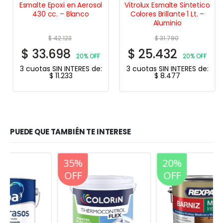
Esmalte Epoxi en Aerosol
Vitrolux Esmalte Sintetico
430 cc. – Blanco
Colores Brillante 1 Lt. –
Aluminio
$
42.123
$
31.790
$
33.698
$
25.432
20% OFF
20% OFF
3 cuotas SIN INTERES de:
3 cuotas SIN INTERES de:
$
11.233
$
8.477
PUEDE QUE TAMBIÉN TE INTERESE
20%
35%
20%
OFF
OFF
OFF