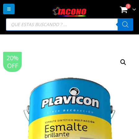
0
Búsqueda
de
productos
20%
OFF