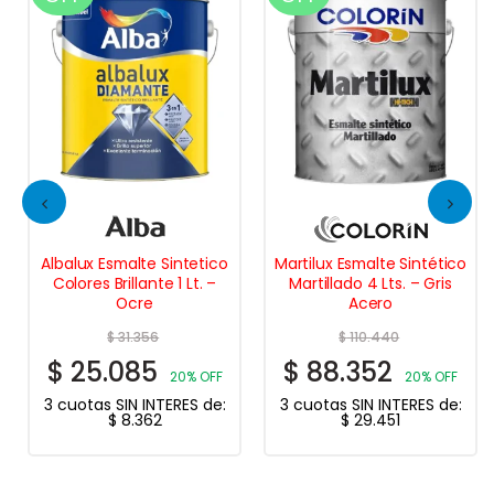
Albalux Esmalte Sintetico
Martilux Esmalte Sintético
Colores Brillante 1 Lt. –
Martillado 4 Lts. – Gris
Ocre
Acero
$
31.356
$
110.440
$
25.085
$
88.352
20% OFF
20% OFF
3 cuotas SIN INTERES de:
3 cuotas SIN INTERES de:
$
8.362
$
29.451