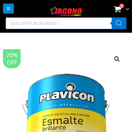
0
Búsqueda
de
productos
20%
OFF