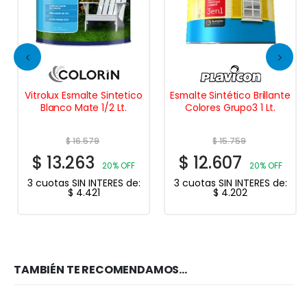
Vitrolux Esmalte Sintetico
Esmalte Sintético Brillante
Blanco Mate 1/2 Lt.
Colores Grupo3 1 Lt.
$
16.579
$
15.759
$
13.263
$
12.607
20% OFF
20% OFF
3 cuotas SIN INTERES de:
3 cuotas SIN INTERES de:
$
4.421
$
4.202
TAMBIÉN TE RECOMENDAMOS…