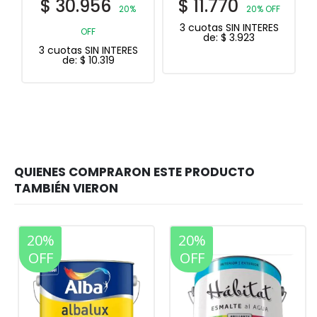
$
11.770
$
42.486
20% OFF
35%
3 cuotas SIN INTERES
OFF
de:
$
3.923
3 cuotas SIN INTERES
de:
$
14.162
20%
20%
OFF
OFF