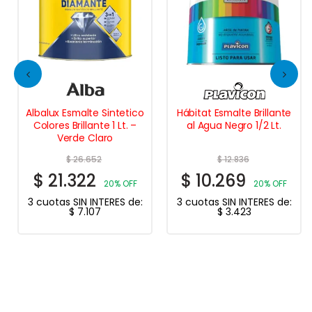
Albalux Esmalte Sintetico
Hábitat Esmalte Brillante
Colores Brillante 1 Lt. –
al Agua Negro 1/2 Lt.
Verde Claro
$
26.652
$
12.836
$
21.322
$
10.269
20% OFF
20% OFF
3 cuotas SIN INTERES de:
3 cuotas SIN INTERES de:
$
7.107
$
3.423