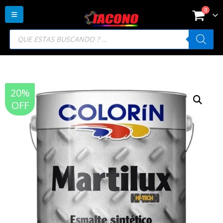
0
Búsqueda
de
productos
20%
OFF