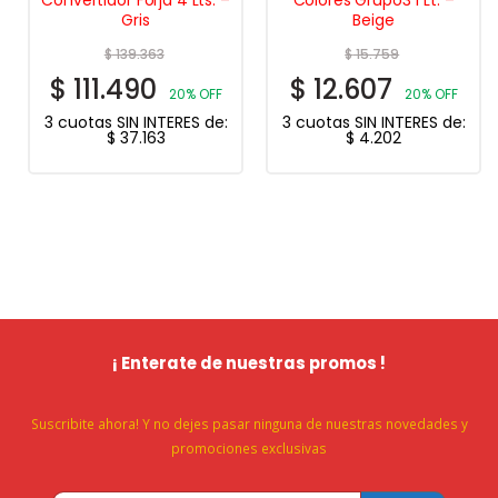
Gris
Beige
$
139.363
$
15.759
$
111.490
$
12.607
20% OFF
20% OFF
3 cuotas SIN INTERES de:
3 cuotas SIN INTERES de:
$
37.163
$
4.202
¡ Enterate de nuestras promos !
Suscribite ahora! Y no dejes pasar ninguna de nuestras novedades y
promociones exclusivas