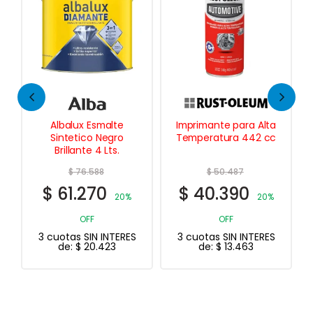
Imprimante para Alta
Cepillo de Mano Lava
Temperatura 442 cc
Autos
$
50.487
$
6.264
$
40.390
$
5.011
20%
20% OFF
3 cuotas SIN INTERES
OFF
de:
$
1.670
3 cuotas SIN INTERES
de:
$
13.463