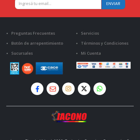
Preguntas Frecuentes
Servicios
Botón de arrepentimiento
Términos y Condiciones
Sucursales
Mi Cuenta