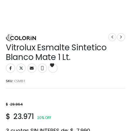
Vitrolux Esmalte Sintetico
Blanco Mate 1 Lt.
SKU:
CSMB1
$
29.964
$
23.971
20% OFF
3 cuotas SIN INTERES de:
$
7.990