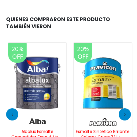
20%
20%
OFF
OFF
Albalux Esmalte
Esmalte Sintético Brillante
Convertidor Forja 4 Lts. –
Colores Grupo3 1 Lt. –