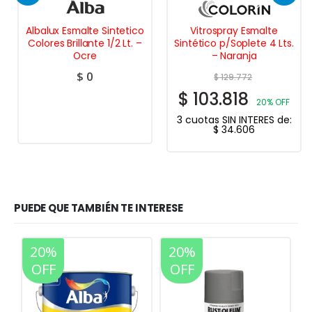
Albalux Esmalte Sintetico
Vitrospray Esmalte
Colores Brillante 1/2 Lt. –
Sintético p/Soplete 4 Lts.
Ocre
– Naranja
$
0
$
129.772
$
103.818
20% OFF
3 cuotas SIN INTERES de:
$
34.606
PUEDE QUE TAMBIÉN TE INTERESE
20%
20%
OFF
OFF