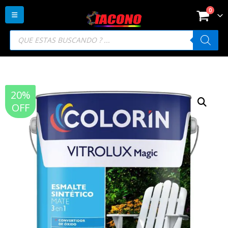
0
Búsqueda
de
productos
20%
OFF