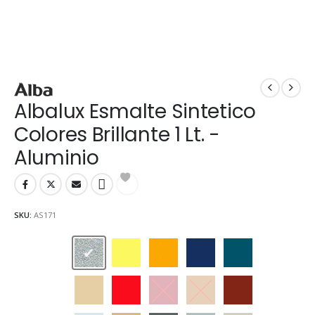
Albalux Esmalte Sintetico
Colores Brillante 1 Lt. -
Aluminio
SKU:
AS171
Aluminio
Amarillo
Amarillo Mediano
Azul Marino
Azulejo
Beige
Bermellón
Carmín
Castaño
Cedro