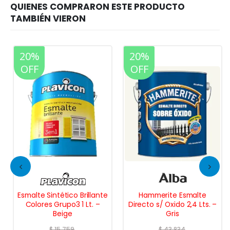
20%
20%
OFF
OFF
Esmalte Sintético Brillante
Hammerite Esmalte
Colores Grupo3 1 Lt. –
Directo s/ Oxido 2,4 Lts. –
Beige
Gris
$
15.759
$
43.834