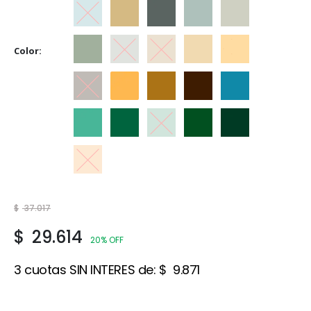
Celeste
Crema
Gris
Gris Espacial
Gris Hielo
Color
Gris Perla
Gris Visón
Marfil
Marfil Champagne
Marfil Seda
Marrón
Naranja
Ocre
Tabaco
Traful
Verde Claro
Verde Esmeralda
Verde Ilusión
Verde Inglés
Verde Noche
Vicuña
$
37.017
$
29.614
20% OFF
3 cuotas SIN INTERES de:
$
9.871