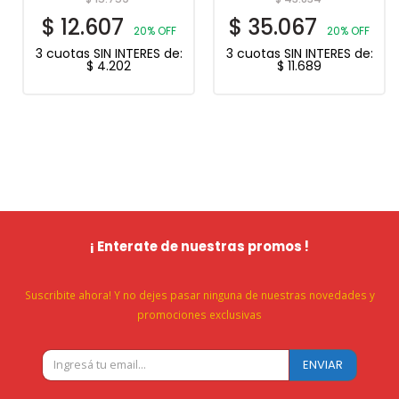
$
12.607
$
35.067
20% OFF
20% OFF
3 cuotas SIN INTERES de:
3 cuotas SIN INTERES de:
$
4.202
$
11.689
¡ Enterate de nuestras promos !
Suscribite ahora! Y no dejes pasar ninguna de nuestras novedades y
promociones exclusivas