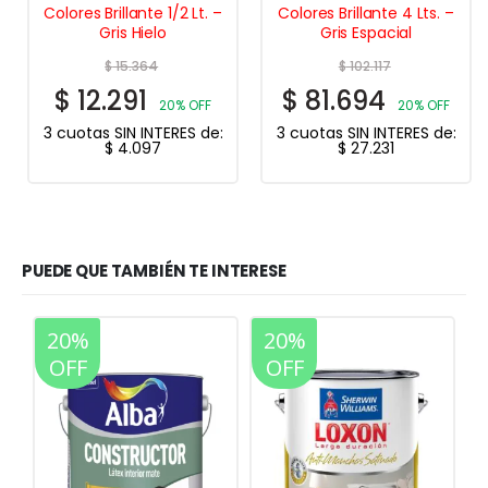
Colores Brillante 1/2 Lt. –
Colores Brillante 4 Lts. –
Gris Hielo
Gris Espacial
$
15.364
$
102.117
$
12.291
$
81.694
20% OFF
20% OFF
3 cuotas SIN INTERES de:
3 cuotas SIN INTERES de:
$
4.097
$
27.231
PUEDE QUE TAMBIÉN TE INTERESE
20%
20%
OFF
OFF