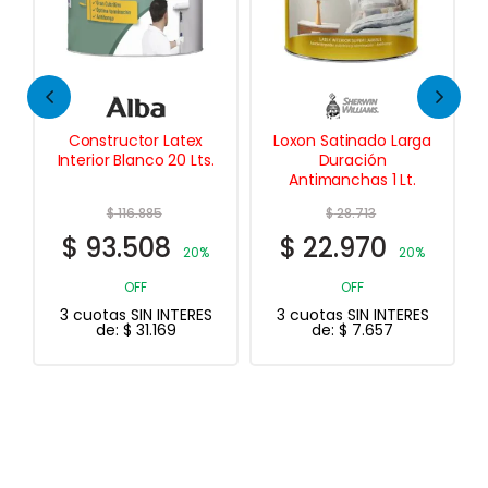
Constructor Latex
Loxon Satinado Larga
Interior Blanco 20 Lts.
Duración
Antimanchas 1 Lt.
$
116.885
$
28.713
$
93.508
$
22.970
20%
20%
OFF
OFF
3 cuotas SIN INTERES
3 cuotas SIN INTERES
de:
$
31.169
de:
$
7.657