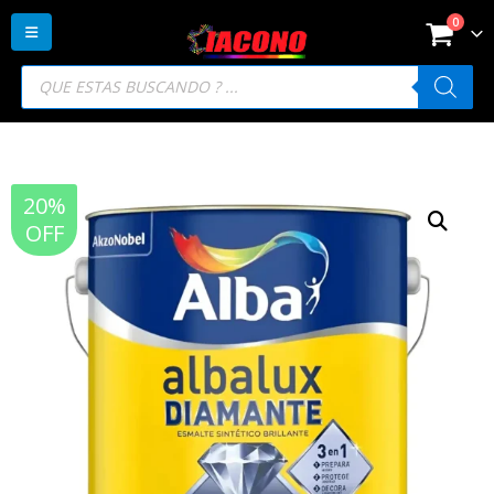
0
Búsqueda
de
productos
20%
OFF